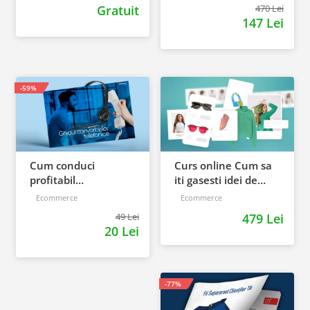
afaceri Gomag
materiale extra
Gratuit
470 Lei
147 Lei
-59%
Cum conduci
Curs online Cum sa
profitabil
iti gasesti idei de
convorbirile
produse pentru
Ecommerce
Ecommerce
telefonice cu clientii
afacerea ta
49 Lei
479 Lei
20 Lei
-77%