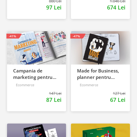
880 Lei
1.046 Lei
97 Lei
674 Lei
-41%
-47%
Campania de
Made for Business,
marketing pentru
planner pentru
magazinul tau
afaceri & viata,
Ecommerce
Ecommerce
online. Plan de
nedatat, 240 pagini
147 Lei
127 Lei
actiune
87 Lei
67 Lei