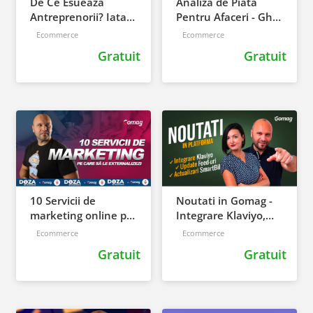
De Ce Esueaza
Analiza de Piata
Antreprenorii? Iata
Pentru Afaceri - Ghid
Cele Mai Mari
Pas cu Pas
Ecommerce
Ecommerce
Greseli pe Care le
Gratuit
Gratuit
Poti Face
10 Servicii de
Noutati in Gomag -
marketing online pe
Integrare Klaviyo,
care sa le
Update Feed-uri,
Ecommerce
Ecommerce
externalizezi
actualizari SmartBill
Gratuit
Gratuit