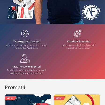
Te Inregistrezi Gratuit
Continut Premium
Ai acces la continut disponibil exclusiv
Materiale originale realizate de
membrilor Academiei
experti in ecommerce
Peste 10.000 de Membri
Te alaturi unei comunitati de oameni
care vor mai mult de la online
Promotii
-41%
-80%