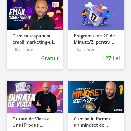
Cum sa stapanesti
Programul de 20 de
email marketing-ul
Minute/Zi pentru
in afacerea ta
365 de zile de
Ecommerce
Ecommerce
vanzari
Gratuit
127 Lei
Durata de Viata a
Cum sa iti formezi
Unui Produs:
un mindset de
Secretele promovarii,
antreprenor setat pe