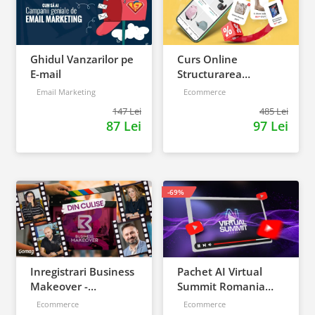
Ghidul Vanzarilor pe
Curs Online
E-mail
Structurarea
preturilor pentru a
Email Marketing
Ecommerce
castiga mai multi
147 Lei
485 Lei
clienti
87 Lei
97 Lei
-69%
Inregistrari Business
Pachet AI Virtual
Makeover -
Summit Romania
Accelerator de
2026: inregistrari +
Ecommerce
Ecommerce