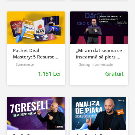
Pachet Deal
„Mi-am dat seama ce
Mastery: 5 Resurse
înseamnă să pierzi
fizice + digitale
controlul” | Cosmin
Ecommerce
Gomag in conversatie
pentru Oferte
Dărăban | I LOVE
1.151 Lei
Gratuit
Legendare
FAILURE 2025