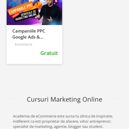
Campaniile PPC
Google Ads &
Facebook Ads VS
Ecommerce
Serviciile de
Gratuit
Marketing Online
Cursuri Marketing Online
Academia de eCommerce este sursa ta zilnica de inspiratie,
indiferent ca esti proprietar de afacere, viitor antreprenor,
specialist de marketing, agentie, blogger sau student.