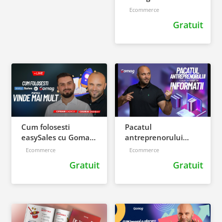
ponturi mai putin
Ecommerce
stiute
Gratuit
Cum folosesti
Pacatul
easySales cu Gomag
antreprenorului
pentru a vinde mai
colectionar de
Ecommerce
Ecommerce
mult
informatii
Gratuit
Gratuit