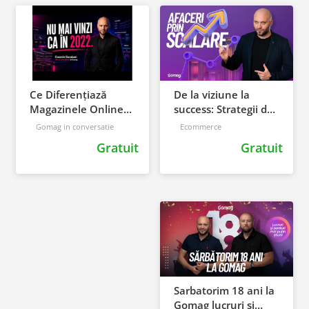
De la viziune la
Ce Diferențiază
success: Strategii de
Magazinele Online
creștere pentru
Care Cresc în 2026?
Ecommerce
Gomag in conversatie
afaceri prin scalare
| Cosmin Daraban -
Gratuit
Gratuit
GOMAG
Sarbatorim 18 ani la
Gomag lucruri si