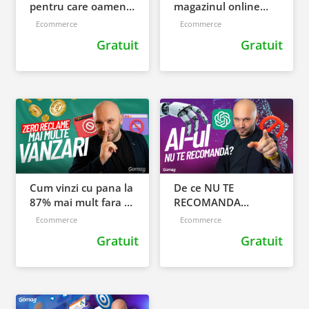
pentru care oamenii
magazinul online
nu cumpara online
pentru migrarea pe
Ecommerce
Ecommerce
Gomag
Gratuit
Gratuit
Cum vinzi cu pana la
De ce NU TE
87% mai mult fara sa
RECOMANDA
maresti bugetul de
ChatGPT - greseala
Ecommerce
Ecommerce
marketing
pe care o fac 90% din
Gratuit
Gratuit
magazinele online