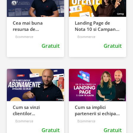
Cea mai buna
Landing Page de
resursa de
Nota 10 si Campania
eCommerce -
de Oferte in Gomag
Ecommerce
Ecommerce
Academia Gomag
Gratuit
Gratuit
Cum sa vinzi
Cum sa implici
clientilor
partenerii si echipa
abonamente in
in lansarea unui
Ecommerce
Ecommerce
magazinul tau
produs
Gratuit
Gratuit
online