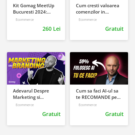
Kit Gomag MeetUp
Cum cresti valoarea
Bucuresti 2024:
comenzilor in
inregistrari +
magazinul tau
Ecommerce
Ecommerce
prezentari
online
260 Lei
Gratuit
Adevarul Despre
Cum sa faci AI-ul sa
Marketing si
te RECOMANDE pe
Branding: Ce
tine (nu pe
Ecommerce
Ecommerce
Functioneaza?
concurenta)
Gratuit
Gratuit