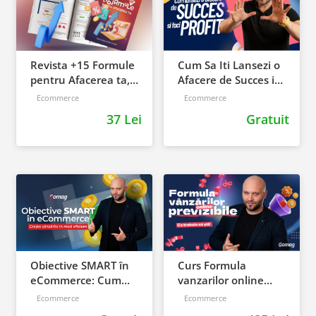
Revista +15 Formule
Cum Sa Iti Lansezi o
pentru Afacerea ta,
Afacere de Succes in
de la continut, la
Romania si Sa Faci
Ecommerce
Ecommerce
trafic si vanzari
Profit!
37 Lei
Gratuit
Obiective SMART în
Curs Formula
eCommerce: Cum
vanzarilor online
să-ți crești vânzările
previzibile: ce
Ecommerce
Ecommerce
în mod eficient
trebuie sa stii