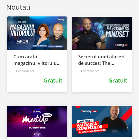
Noutati
Cum arata
Secretul unei afaceri
magazinul viitorului -
de succes: The
Corina Cimpoca de la
Business Mindset
Ecommerce
Ecommerce
MKOR
Gratuit
Gratuit