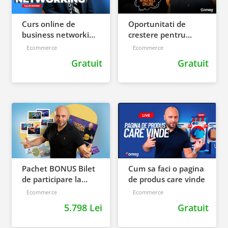
Curs online de
Oportunitati de
business networking
crestere pentru
[Trainer: Calin
afacerile online
Ecommerce
Ecommerce
Iepure]
Gratuit
Gratuit
Pachet BONUS Bilet
Cum sa faci o pagina
de participare la
de produs care vinde
Gomag SUMMIT
Ecommerce
Ecommerce
2025
5.798 Lei
Gratuit