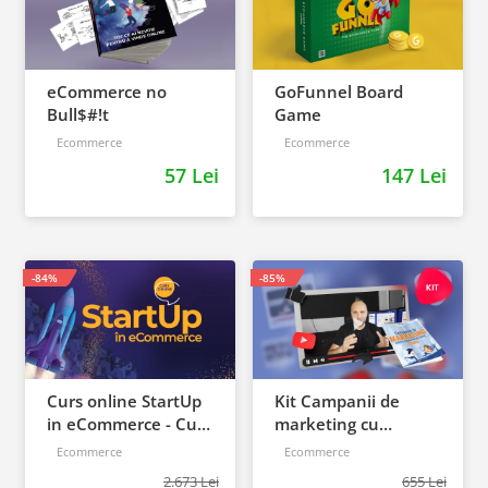
eCommerce no
GoFunnel Board
Bull$#!t
Game
Ecommerce
Ecommerce
57 Lei
147 Lei
-84%
-85%
Curs online StartUp
Kit Campanii de
in eCommerce - Cum
marketing cu
deschizi un magazin
rezultate
Ecommerce
Ecommerce
online 2022
2.673 Lei
655 Lei