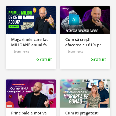
Magazinele care fac
Cum să crești
MILIOANE anual fac
afacerea cu 61% prin
asta diferit!
pași mici și AI
Ecommerce
Ecommerce
Gratuit
Gratuit
Principalele motive
Cum iti pregatesti