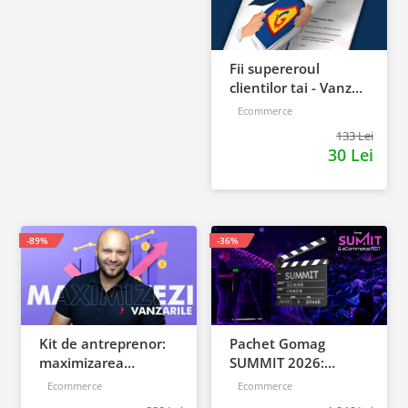
Fii supereroul
clientilor tai - Vanzari
pe pilot automat
Ecommerce
133 Lei
30 Lei
-89%
-36%
Kit de antreprenor:
Pachet Gomag
maximizarea
SUMMIT 2026:
vanzarilor de la start,
inregistrari +
Ecommerce
Ecommerce
la succes
prezentari