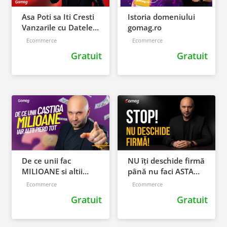
Asa Poti sa Iti Cresti
Istoria domeniului
Vanzarile cu Datele
gomag.ro
Invatate de la
Ecommerce
Ecommerce
Clientii Tai
Gratuit
Gratuit
De ce unii fac
NU îți deschide firmă
MILIOANE si altii
până nu faci ASTA
pierd bani cu aceeasi
(validare business)
Ecommerce
Ecommerce
tehnologie
Gratuit
Gratuit