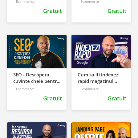
Ecommerce
Ecommerce
modificarii si
succes
Gratuit
Gratuit
retragerii
SEO - Descopera
Cum sa iti indexezi
cuvinte cheie pentru
rapid magazinul
optimizarea SEO a
online in Google
Ecommerce
Ecommerce
unui magazin online
Gratuit
Gratuit