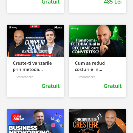
Gratuit
485 Lei
Creste-ti vanzarile
Cum sa reduci
prin metoda
costurile in
“Cumperi acum,
marketing si sa cresti
Ecommerce
Ecommerce
platesti mai tarziu!”
profitul rapid –
Gratuit
Gratuit
Sfaturi esentiale