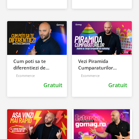
Cum poti sa te
Vezi Piramida
diferentiezi de
Cumparaturilor
concurenta intr-o
Inainte Sa Incepi
Ecommerce
Ecommerce
piata competitiva
Campaniile de
Gratuit
Gratuit
Marketing