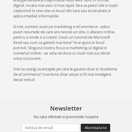
energie deoarece majoritatea resurselor sunt in format
digital. Invata mai usor si mai rapid, fara sa pierzi zile si nopti
calatorind in cine stie ce locuri din tara sau strainatate si
aplica imediat informatiile.
Si trei, suntem axati pe marketing si eCommerce - adica
exact resursele de care are nevoie un site, o afacere online,
pentru a vinde si a creste. Cauti un tutorial de Microsoft
Excel sau cum sa gatesti mai bine? N-ai ajuns in locul
potrivit. Singurul nostru focus e marketing-ul digital si
comertul online - iar asta ne duce cu mult mai sus decat
orice concurent.
Vrei sa castigi avantajele pe care le gasesti doar in Academia
de eCommerce? Inscrie-te chiar astazi si fii mai inteligent
decat restul!
Newsletter
Nu rata ofertele si promotiile noastre