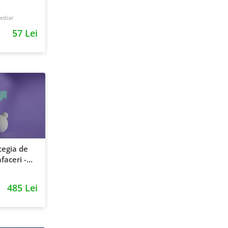
ediar
57 Lei
tegia de
faceri -
entie si
485 Lei