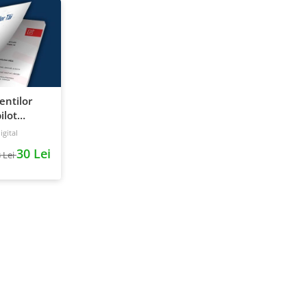
ientilor
ilot
gital
30 Lei
 Lei