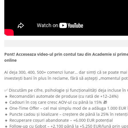
Pont! Acceseaza video-ul prin contul tau din Academie si prime
online
Ai deja 300, 400, 500+ comenzi lunar… dar simți că se poate mai m
investești bani în plus în reclame, fără să aștepți „momentul potri
✅ Discutăm pe cifre, psihologie și funcționalități deja incluse în
🔸 Recomandări automate de produse (cu rată de +12–24%)
🔸 Cadouri în coș care cresc AOV-ul cu până la 15% 🎁
🔸 One-Time Offer – cel mai simplu mod de a adăuga 1.000 EUR 
🔸 Puncte cadou și loializare – creștere de până la 25% în retenți
🔸 Recuperare coșuri abandonate – +6.000 EUR potențial
🔸 Follow-up cu Gobot – +2.100 până la +5.250 EUR/lună prin ups