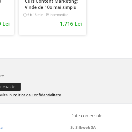
u
Curs Content Marketing:
Vinde de 10x mai simplu
6 h 15 min
Intermediar
0 Lei
1.716 Lei
tre
multe in
Politica de Confidentialitate
Date comerciale
ta
Sc Silkweb SA