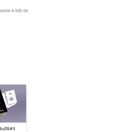
 peste 4.500 de
ull$#!t