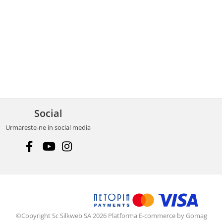
Social
Urmareste-ne in social media
©Copyright Sc Silkweb SA 2026
Platforma E-commerce by Gomag