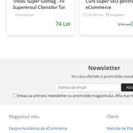
Tricou Super Gomag - Fii
Curs Super SEO pentr
Supereroul Clientilor Tai
eCommerce
Ecommerce
2h 30 min
Incepator
74 Lei
515 Lei
Newsletter
Nu rata ofertele si promotiile noas
Vreau sa primesc newsletter cu promotiile magazinului. Afla mai 
Magazinul meu
Clienti
Despre Academia de eCommerce
Metode de Pla