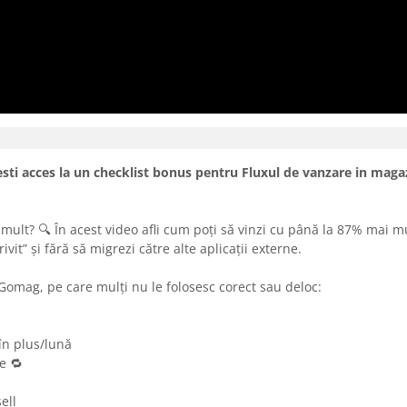
sti acces la un checklist bonus pentru Fluxul de vanzare in maga
ult? 🔍 În acest video afli cum poți să vinzi cu până la 87% mai mu
vit” și fără să migrezi către alte aplicații externe.
 Gomag, pe care mulți nu le folosesc corect sau deloc:
în plus/lună
e 🔁
ell