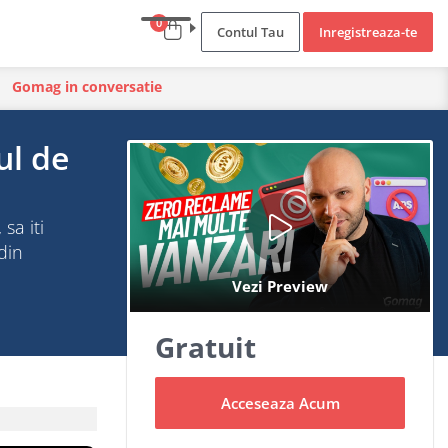
0
Contul Tau
Inregistreaza-te
Gomag in conversatie
ul de
sa iti
din
Gratuit
Acceseaza Acum