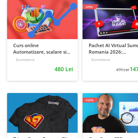
-69%
Curs online
Pachet AI Virtual Sum
Automatizare, scalare si
Romania 2026:
loializare: ponturi pentru
inregistrari + material
Ecommerce
Ecommerce
strategia de business
extra
480 Lei
147
470 Lei
-100%