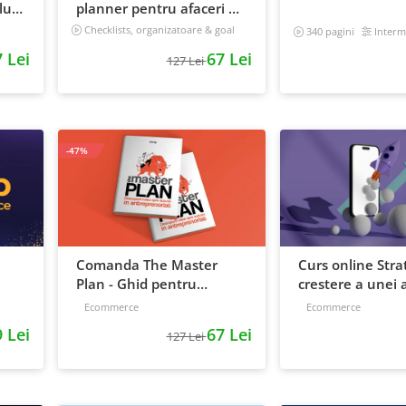
ui:
planner pentru afaceri &
 iti
viata, nedatat, 240 pagini
Checklists, organizatoare & goal
340 pagini
Interm
tracker
 Lei
67 Lei
127 Lei
-47%
Comanda The Master
Curs online Stra
Plan - Ghid pentru
crestere a unei a
antreprenori, 138 pagini
de la idee, la ret
Ecommerce
Ecommerce
scalare
 Lei
67 Lei
127 Lei