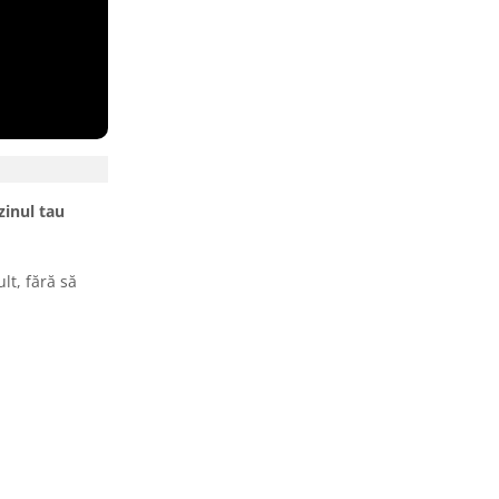
zinul tau
lt, fără să