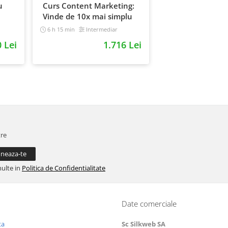
u
Curs Content Marketing:
Vinde de 10x mai simplu
6 h 15 min
Intermediar
0 Lei
1.716 Lei
tre
multe in
Politica de Confidentialitate
Date comerciale
ta
Sc Silkweb SA