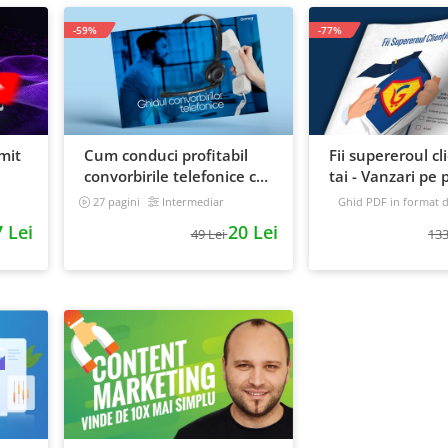
-59%
-77%
mit
Cum conduci profitabil
Fii supereroul cl
convorbirile telefonice cu
tai - Vanzari pe p
e
clientii
automat
27 pagini
Intermediar
Ghid PDF in format di
16 pagini
Avansat
 Lei
20 Lei
49 Lei
133