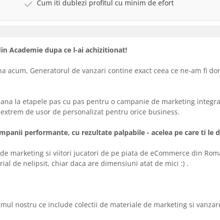
Cum iti dublezi profitul cu minim de efort
 din Academie dupa ce l-ai achizitionat!
a acum, Generatorul de vanzari contine exact ceea ce ne-am fi dorit
ana la etapele pas cu pas pentru o campanie de marketing integra
n extrem de usor de personalizat pentru orice business.
ampanii performante, cu rezultate palpabile - acelea pe care ti le d
e marketing si viitori jucatori de pe piata de eCommerce din Roma
al de nelipsit, chiar daca are dimensiuni atat de mici :) .
amul nostru ce include colectii de materiale de marketing si vanza