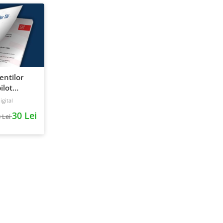
ientilor
ilot
gital
30 Lei
 Lei