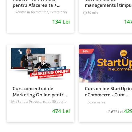
pentru Afacerea ta +
managementul timpul
Prompt-uri dedicate +
cum sa prioritizezi si sa
Revista in format fizic, livrata prin
50 min
curier + Bonusuri digitale
Bonusuri digitale
cresti productivitatea
134 Lei
147
Intermediar
-84%
Curs concentrat de
Curs online StartUp in
Marketing Online pentru
eCommerce - Cum
antreprenori
deschizi un magazin
#Bonus: Provocarea de 30 de zile
Ecommerce
- Deschide un magazin online care
online 2022
474 Lei
429
vinde
2.673 Lei
Incepator