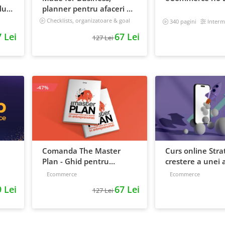
ui:
planner pentru afaceri &
 iti
viata, nedatat, 240 pagini
Checklists, organizatoare & goal
340 pagini
Interm
tracker
 Lei
67 Lei
127 Lei
-47%
Comanda The Master
Curs online Stra
Plan - Ghid pentru
crestere a unei a
antreprenori, 138 pagini
de la idee, la ret
Ecommerce
Ecommerce
scalare
 Lei
67 Lei
127 Lei