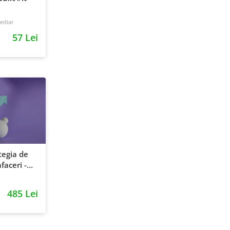
ediar
57 Lei
tegia de
faceri -
entie si
485 Lei