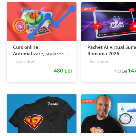
-69%
Curs online
Pachet AI Virtual Sum
Automatizare, scalare si
Romania 2026:
loializare: ponturi pentru
inregistrari + material
Ecommerce
Ecommerce
strategia de business
extra
480 Lei
147
470 Lei
-100%