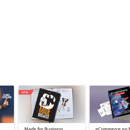
-47%
Made for Business,
eCommerce no B