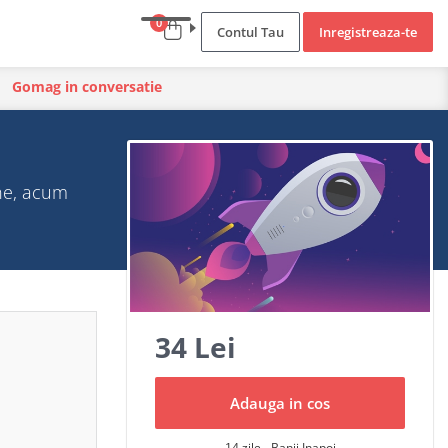
0
Contul Tau
Inregistreaza-te
Gomag in conversatie
ine, acum
34 Lei
Adauga in cos
14 zile - Banii Inapoi