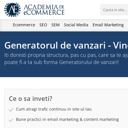
Ecommerce
SEO
SEM
Social Media
Email Marketing
Generatorul de vanzari - Vin
Iti doresti propria structura, pas cu pas, care sa te
poate fi a ta sub forma Generatorului de vanzari!
Ce o sa inveti?
Cum atragi trafic continuu in site-ul tau
Bune practici in email marketing & content marketing