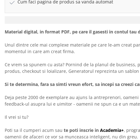
Cum faci pagina de produs sa vanda automat
Material digital, in format PDF, pe care il gasesti in contul tau
Unul dintre cele mai complexe materiale pe care le-am creat pan
momentul in care am creat firma.
Ce vrem sa spunem cu asta? Pornind de la planul de business, p
produs, checkout si loializare, Generatorul reprezinta un sablo
Si te determina, fara sa simti vreun efort, sa incepi sa creezi c
Deja peste 2000 de exemplare au ajuns la antreprenori, oameni d
feedback-ul asupra lui e uimitor - oamenii ne spun ca e un materi
Il vrei si tu?
Poti sa il cumperi acum sau
te poti inscrie in
Academia+
, progr
oamenii de afaceri ce vor sa munceasca inteligent, nu din greu.