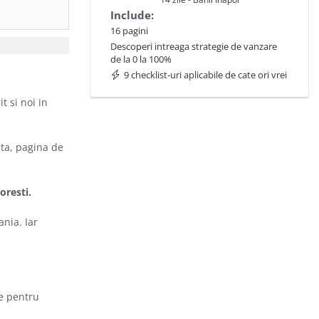
Include:
16 pagini
Descoperi intreaga strategie de vanzare
de la 0 la 100%
9 checklist-uri aplicabile de cate ori vrei
 si noi in
ta, pagina de
oresti.
nia. Iar
re pentru