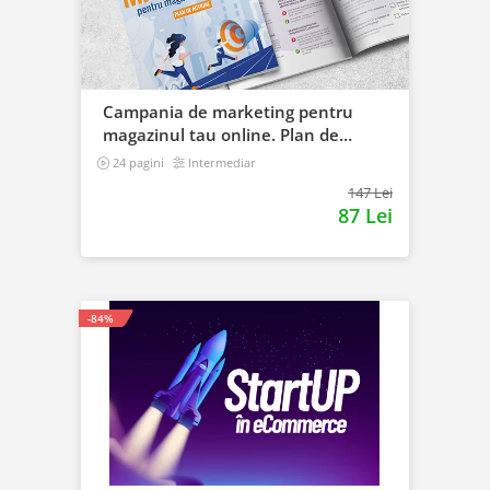
Campania de marketing pentru
magazinul tau online. Plan de
actiune
24 pagini
Intermediar
147 Lei
87 Lei
-84%