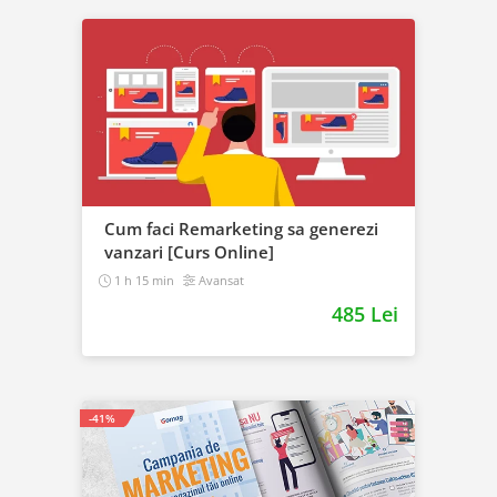
Cum faci Remarketing sa generezi
vanzari [Curs Online]
1 h 15 min
Avansat
485 Lei
-41%