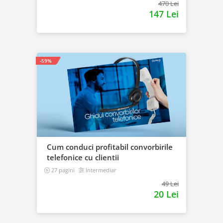
470 Lei
147 Lei
-59%
Cum conduci profitabil convorbirile
telefonice cu clientii
27 pagini
Intermediar
49 Lei
20 Lei