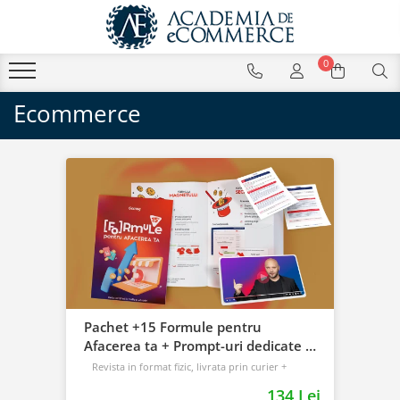
0
Ecommerce
Pachet +15 Formule pentru
Afacerea ta + Prompt-uri dedicate +
Bonusuri digitale
Revista in format fizic, livrata prin curier +
Bonusuri digitale
134 Lei
Intermediar