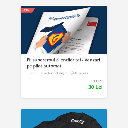
-77%
Fii supereroul clientilor tai - Vanzari
pe pilot automat
Ghid PDF in format digital
16 pagini
Avansat
133 Lei
30 Lei