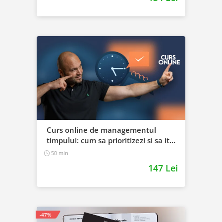
Curs online de managementul
timpului: cum sa prioritizezi si sa iti
cresti productivitatea
50 min
147 Lei
-47%