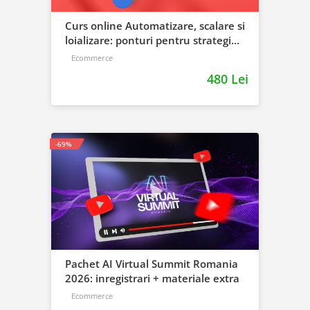
Curs online Automatizare, scalare si
loializare: ponturi pentru strategia
de business
Ecommerce
480 Lei
-69%
Pachet AI Virtual Summit Romania
2026: inregistrari + materiale extra
Ecommerce