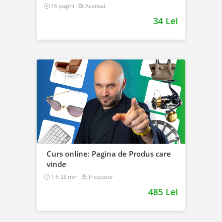
16 pagini
Avansat
34 Lei
Curs online: Pagina de Produs care
vinde
1 h 25 min
Incepator
485 Lei