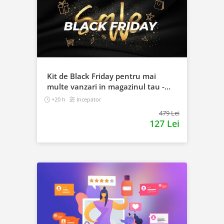
Kit de Black Friday pentru mai
multe vanzari in magazinul tau -
Curs Video Online
+20 h
Incepator
479 Lei
127 Lei