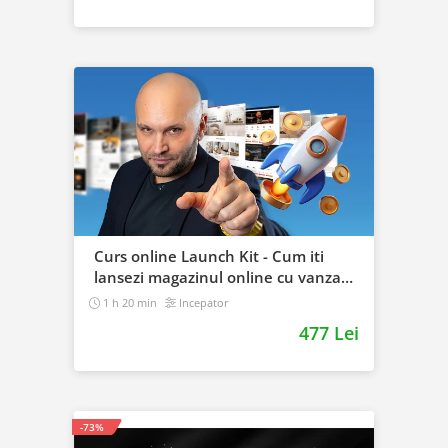
Curs online Launch Kit - Cum iti
lansezi magazinul online cu vanzari
din prima zi
1 h 20 min
Incepator
477 Lei
-73%