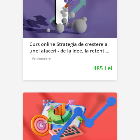
Curs online Strategia de crestere a
unei afaceri - de la idee, la retentie
si scalare
Ecommerce
485 Lei