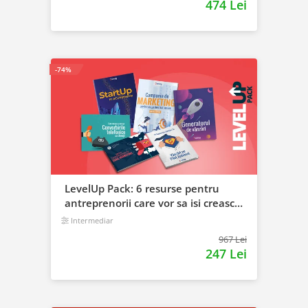
474 Lei
-74%
LevelUp Pack: 6 resurse pentru
antreprenorii care vor sa isi creasca
afacerile
Intermediar
967 Lei
247 Lei