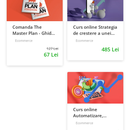
Comanda The
Curs online Strategia
Master Plan - Ghid
de crestere a unei
pentru antreprenori,
afaceri - de la idee, la
Ecommerce
Ecommerce
138 pagini
retentie si scalare
127 Lei
485 Lei
67 Lei
Curs online
Automatizare,
scalare si loializare:
Ecommerce
ponturi pentru