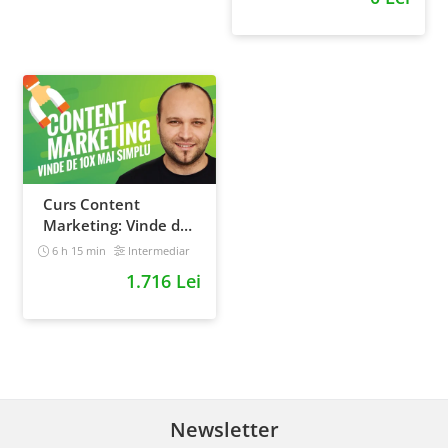
Curs Content
Marketing: Vinde de
10x mai simplu
6 h 15 min
Intermediar
1.716 Lei
Newsletter