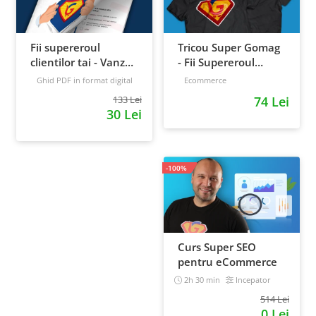
Fii supereroul
Tricou Super Gomag
clientilor tai - Vanzari
- Fii Supereroul
pe pilot automat
Clientilor Tai
Ghid PDF in format digital
Ecommerce
16 pagini
Avansat
133 Lei
74 Lei
30 Lei
-100%
Curs Super SEO
pentru eCommerce
2h 30 min
Incepator
514 Lei
0 Lei