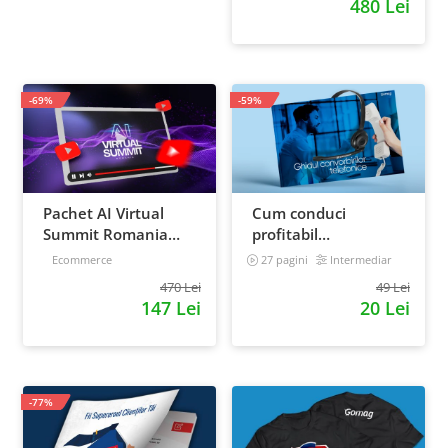
480 Lei
strategia de business
-69%
-59%
Pachet AI Virtual
Cum conduci
Summit Romania
profitabil
2026: inregistrari +
convorbirile
Ecommerce
27 pagini
Intermediar
materiale extra
telefonice cu clientii
470 Lei
49 Lei
147 Lei
20 Lei
-77%