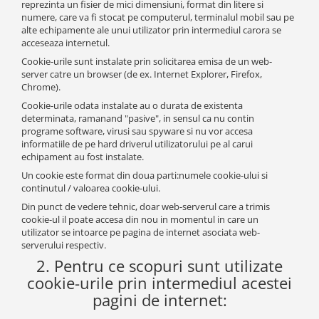
reprezinta un fisier de mici dimensiuni, format din litere si
numere, care va fi stocat pe computerul, terminalul mobil sau pe
alte echipamente ale unui utilizator prin intermediul carora se
acceseaza internetul.
Cookie-urile sunt instalate prin solicitarea emisa de un web-
server catre un browser (de ex. Internet Explorer, Firefox,
Chrome).
Cookie-urile odata instalate au o durata de existenta
determinata, ramanand "pasive", in sensul ca nu contin
programe software, virusi sau spyware si nu vor accesa
informatiile de pe hard driverul utilizatorului pe al carui
echipament au fost instalate.
Un cookie este format din doua parti:numele cookie-ului si
continutul / valoarea cookie-ului.
Din punct de vedere tehnic, doar web-serverul care a trimis
cookie-ul il poate accesa din nou in momentul in care un
utilizator se intoarce pe pagina de internet asociata web-
serverului respectiv.
2. Pentru ce scopuri sunt utilizate
cookie-urile prin intermediul acestei
pagini de internet: