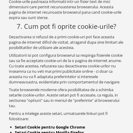
Cookie-urile pastreaza informatii intr-un fisier text de mici
dimensiuni care permit recunoasterea browserului. Aceasta
pagina de internet recunoaste browserul pana cand cookie-urile
expira sau sunt sterse.
7. Cum pot fi oprite cookie-urile?
Dezactivarea si refuzul de a primi cookie-uri pot face aceasta
pagina de internet dificil de vizitat, atragand dupa sine limitari ale
posibilitatilor de utilizare ale acesteia.
Utilizatorii isi pot configura browserul sa respinga fisierele cookie
sau sa fie acceptate cookie-uri de la o pagina de internet anume.
Cu toate acestea, refuzarea sau dezactivarea cookie-urilor nu
inseamna ca nu veti mai primi publicitate online - ci doar ca
aceasta nu va fi adaptata preferintelor si interesele
dumneavoastra, evidentiate prin comportamentul de navigare.
Toate browserele moderne ofera posibilitatea de a schimba
setarile cookie-urilor. Aceste setari pot fi accesate, ca regula, in
sectiunea "optiuni" sau in meniul de "preferinte" al browserului
tau.
Pentru a intelege aceste setari, urmatoarele linkuri pot fi
folositoare:
Setari Cookie pentru Google Chrome
Setari Cookie pentru Mozilla Firefox