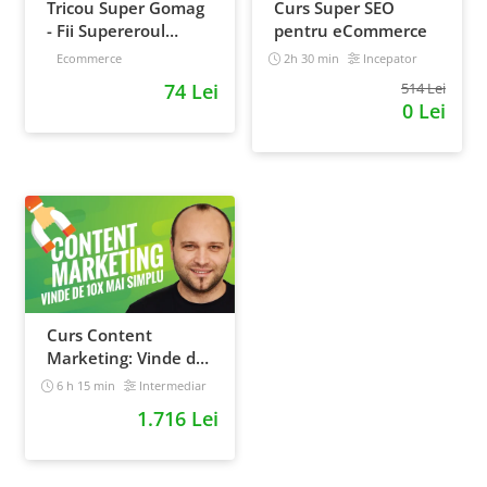
Tricou Super Gomag
Curs Super SEO
- Fii Supereroul
pentru eCommerce
Clientilor Tai
Ecommerce
2h 30 min
Incepator
74 Lei
514 Lei
0 Lei
Curs Content
Marketing: Vinde de
10x mai simplu
6 h 15 min
Intermediar
1.716 Lei