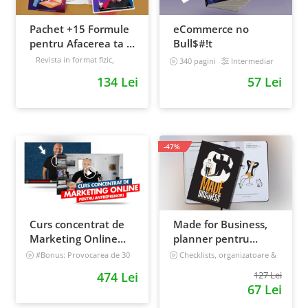
Pachet +15 Formule
eCommerce no
pentru Afacerea ta +
Bull$#!t
Prompt-uri dedicate
Revista in format fizic,
340 pagini
Intermediar
livrata prin curier + Bonusuri
+ Bonusuri digitale
134 Lei
57 Lei
digitale
Intermediar
-47%
Curs concentrat de
Made for Business,
Marketing Online
planner pentru
pentru antreprenori
afaceri & viata,
#Bonus: Provocarea de 30
Checklists, organizatoare &
de zile - Deschide un magazin
goal tracker
nedatat, 240 pagini
474 Lei
127 Lei
online care vinde
67 Lei
Incepator