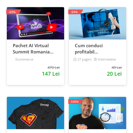
-69%
-59%
Pachet AI Virtual
Cum conduci
Summit Romania
profitabil
2026: inregistrari +
convorbirile
Ecommerce
27 pagini
Intermediar
materiale extra
telefonice cu clientii
470 Lei
49 Lei
147 Lei
20 Lei
-100%