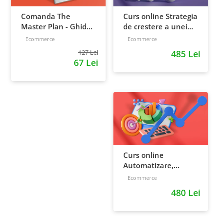
Comanda The
Curs online Strategia
Master Plan - Ghid
de crestere a unei
pentru antreprenori,
afaceri - de la idee, la
Ecommerce
Ecommerce
138 pagini
retentie si scalare
127 Lei
485 Lei
67 Lei
Curs online
Automatizare,
scalare si loializare:
Ecommerce
ponturi pentru
480 Lei
strategia de business