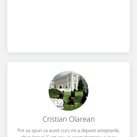
Cristian Olarean
Pot sa spun ca acest curs mi-a depasit asteptarile,
chiar bravo! Sunt nou in acest domeniu si inca