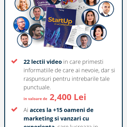
22 lectii video
in care primesti
informatiile de care ai nevoie, dar si
raspunsuri pentru intrebarile tale
punctuale.
2,400 Lei
in valoare de
Ai
acces la +15 oameni de
marketing si vanzari cu
experienta
, care lucreaza in