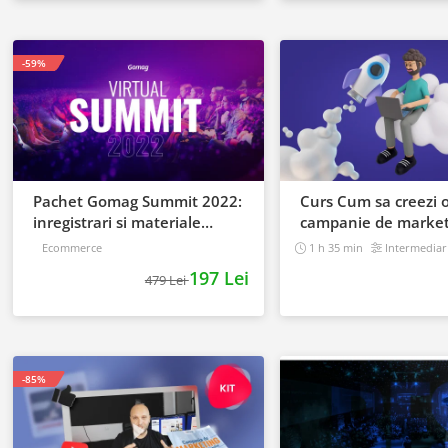
-59%
Pachet Gomag Summit 2022:
Curs Cum sa creezi 
inregistrari si materiale
campanie de market
BONUS
pentru a vinde onli
Ecommerce
1 h 35 min
Intermediar
197 Lei
479 Lei
-85%