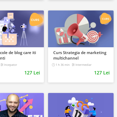
cole de blog care iti
Curs Strategia de marketing
nti
multichannel
Incepator
1 h 36 min
Intermediar
127 Lei
127 Lei