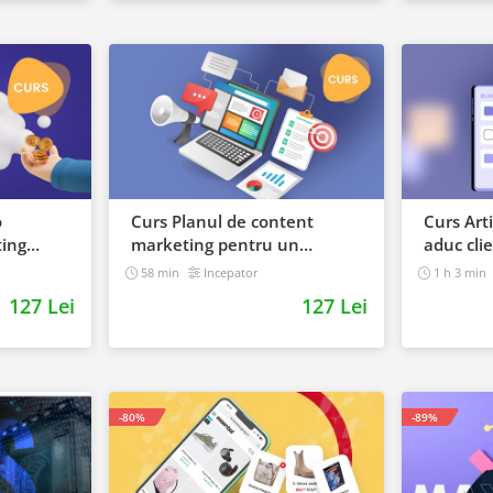
o
Curs Planul de content
Curs Arti
ing
marketing pentru un
aduc clie
ne
magazin online
58 min
Incepator
1 h 3 min
127 Lei
127 Lei
-80%
-89%