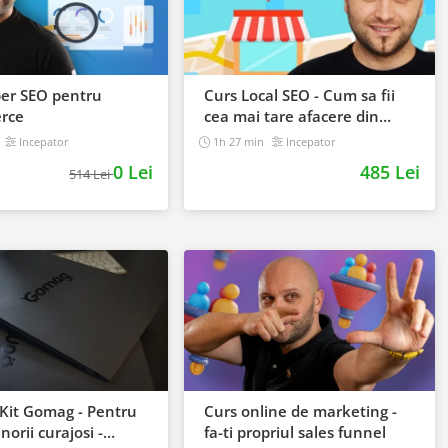
per SEO pentru
Curs Local SEO - Cum sa fii
rce
cea mai tare afacere din
orasul tau
Incepator
1h 27 min
Incepator
0 Lei
485 Lei
514 Lei
Kit Gomag - Pentru
Curs online de marketing -
orii curajosi -
fa-ti propriul sales funnel