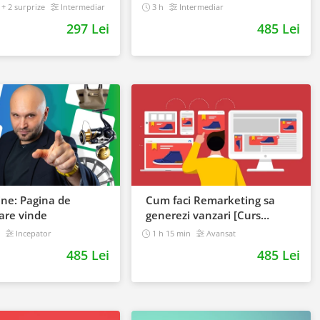
+ 2 surprize
Intermediar
3 h
Intermediar
297 Lei
485 Lei
ine: Pagina de
Cum faci Remarketing sa
are vinde
generezi vanzari [Curs
Online]
n
Incepator
1 h 15 min
Avansat
485 Lei
485 Lei