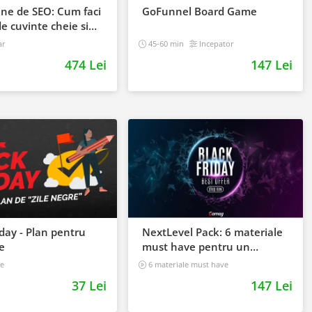
ine de SEO: Cum faci
GoFunnel Board Game
de cuvinte cheie si
lienti din Google
ar
45-60 min
Incepator
474 Lei
147 Lei
iday - Plan pentru
NextLevel Pack: 6 materiale
re
must have pentru un
business online de viitor
e
6 materiale must have
37 Lei
147 Lei