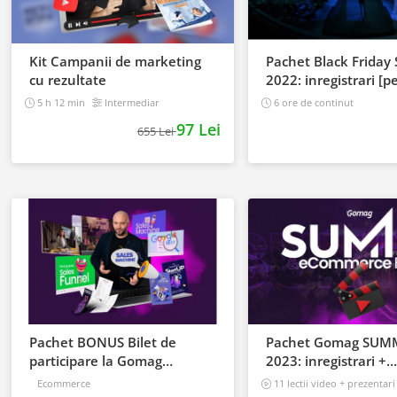
Kit Campanii de marketing
Pachet Black Friday
cu rezultate
2022: inregistrari [p
care au achizitionat 
5 h 12 min
Intermediar
6 ore de continut
97 Lei
655 Lei
Pachet BONUS Bilet de
Pachet Gomag SUM
participare la Gomag
2023: inregistrari +
SUMMIT 2023
prezentari
Ecommerce
11 lectii video + prezentari