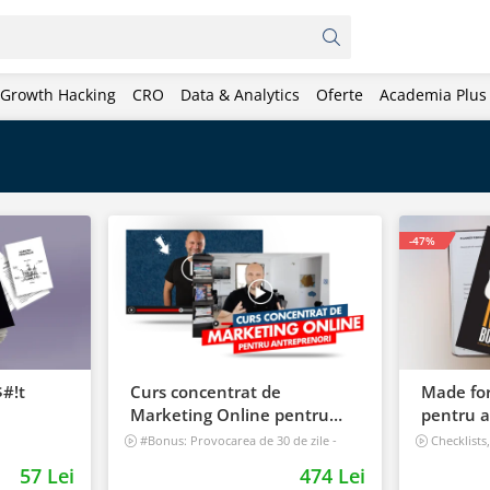
Growth Hacking
CRO
Data & Analytics
Oferte
Academia Plus
-47%
#!t
Curs concentrat de
Made for
Marketing Online pentru
pentru a
antreprenori
nedatat,
#Bonus: Provocarea de 30 de zile -
Checklists
Deschide un magazin online care vinde
tracker
57 Lei
474 Lei
Incepator