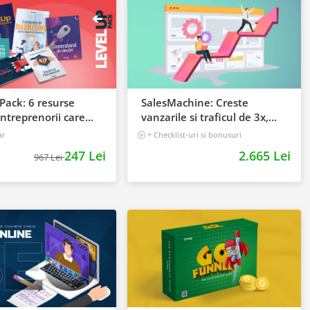
Pack: 6 resurse
SalesMachine: Creste
ntreprenorii care
vanzarile si traficul de 3x,
i creasca afacerile
fara greseli
ar
+ Checklist-uri si bonusuri
3 h 40 min
Incepator
247 Lei
2.665 Lei
967 Lei