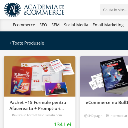
Ecommerce
SEO
SEM
Social Media
Email Marketing
/
Toate Produsele
Pachet +15 Formule pentru
eCommerce no Bull$
Afacerea ta + Prompt-uri
dedicate + Bonusuri digitale
Revista in format fizic, livrata prin
340 pagini
Intermediar
curier + Bonusuri digitale
134 Lei
Intermediar