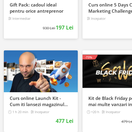
Gift Pack: cadoul ideal
Curs online 5 Days 
pentru orice antreprenor
Marketing Challeng
Intermediar
Incepator
197 Lei
930 Lei
-73%
Curs online Launch Kit -
Kit de Black Friday 
Cum iti lansezi magazinul
mai multe vanzari i
online cu vanzari din prima
magazinul tau - Cur
1 h 20 min
Incepator
+20 h
Incepator
zi
Online
477 Lei
479 L