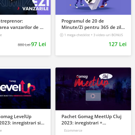
ntreprenor:
Programul de 20 de
rea vanzarilor de la
Minute/Zi pentru 365 de zile
 succes
de vanzari
e
1 mega-checklist + 3 video-uri BONUS
97 Lei
127 Lei
880 Lei
Gomag LevelUp
Pachet Gomag MeetUp Cluj
023: inregistrari si
2023: inregistrari +
le BONUS
prezentari
e
Ecommerce