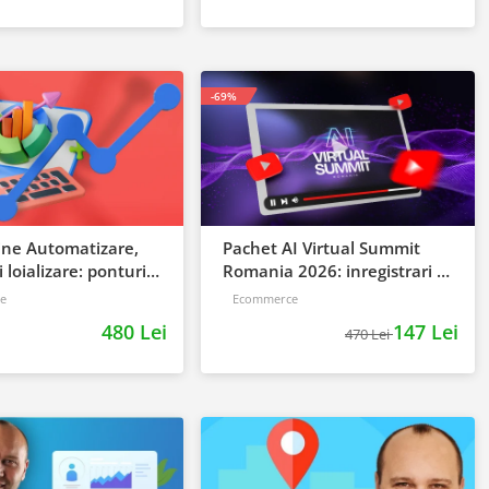
-69%
ine Automatizare,
Pachet AI Virtual Summit
i loializare: ponturi
Romania 2026: inregistrari +
trategia de business
materiale extra
e
Ecommerce
480 Lei
147 Lei
470 Lei