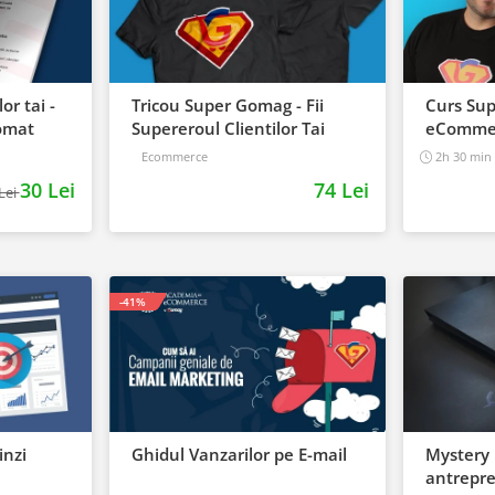
or tai -
Tricou Super Gomag - Fii
Curs Su
tomat
Supereroul Clientilor Tai
eComme
Ecommerce
2h 30 min
30 Lei
74 Lei
Lei
-41%
inzi
Ghidul Vanzarilor pe E-mail
Mystery 
antrepren