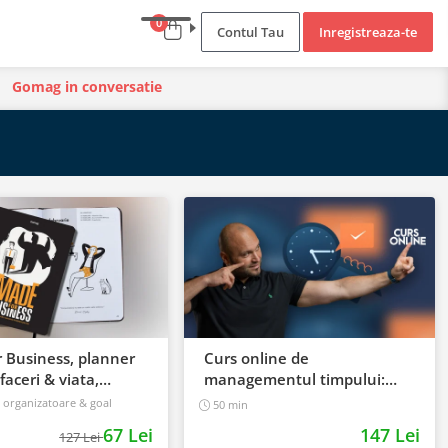
0
Contul Tau
Inregistreaza-te
Gomag in conversatie
 Business, planner
Curs online de
faceri & viata,
managementul timpului:
 240 pagini
cum sa prioritizezi si sa iti
, organizatoare & goal
50 min
cresti productivitatea
67 Lei
147 Lei
127 Lei