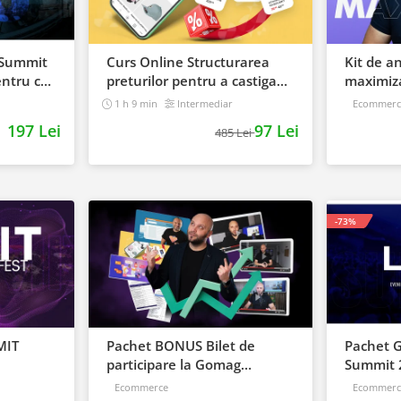
 Summit
Curs Online Structurarea
Kit de a
entru cei
preturilor pentru a castiga
maximiza
bilet]
mai multi clienti
start, la
1 h 9 min
Intermediar
Ecommerc
197 Lei
97 Lei
485 Lei
-73%
MIT
Pachet BONUS Bilet de
Pachet 
participare la Gomag
Summit 2
MeetUp 2023
materia
Ecommerce
Ecommerc