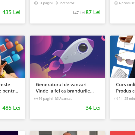
digital
31 pagini
Incepator
4 produse 
435 Lei
87 Lei
147 Lei
reste
Generatorul de vanzari -
Curs onl
e pentru
Vinde la fel ca brandurile
Produs c
mari
16 pagini
Avansat
1 h 25 mi
485 Lei
34 Lei