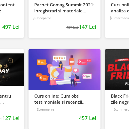
Content
Pachet Gomag Summit 2021:
Curs onl
e
inregistrari si materiale
analiza 
BONUS
castigi c
Incepator
Intermedi
497 Lei
147 Lei
457 Lei
pentru
Curs online: Cum obtii
Black Fr
n
testimoniale si recenzii
zile neg
s Video
puternice
Ecommerce
Ecommerc
127 Lei
457 Lei
ei