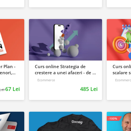
 Plan -
Curs online Strategia de
Curs onl
enori,
crestere a unei afaceri - de la
scalare s
idee, la retentie si scalare
pentru s
Ecommerce
Ecommerc
67 Lei
485 Lei
Lei
-100%