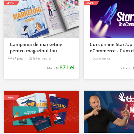
-41%
-84%
Campania de marketing
Curs online StartUp 
pentru magazinul tau
eCommerce - Cum de
online. Plan de actiune
un magazin online
24 pagini
Intermediar
Ecommerce
87 Lei
147 Lei
2.673 L
-79%