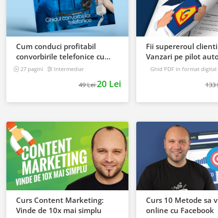
Cum conduci profitabil
Fii supereroul clientil
convorbirile telefonice cu
Vanzari pe pilot au
clientii
27 pagini
Intermediar
Ghid PDF in format digital
16 pagini
Avansat
20 Lei
49 Lei
133 
Curs Content Marketing:
Curs 10 Metode sa v
Vinde de 10x mai simplu
online cu Facebook