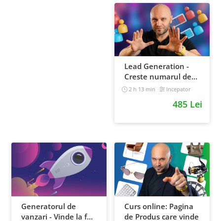
Lead Generation -
Creste numarul de
contacte pentru
2 h 13 min
Incepator
afacerea ta
485 Lei
Generatorul de
Curs online: Pagina
vanzari - Vinde la fel
de Produs care vinde