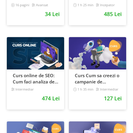
ca brandurile mari
16 pagini
Avansat
1 h 25 min
Incepator
34 Lei
485 Lei
Curs online de SEO:
Curs Cum sa creezi o
Cum faci analiza de
campanie de
cuvinte cheie si
marketing pentru a
Intermediar
1 h 35 min
Intermediar
castigi clienti din
vinde online
474 Lei
127 Lei
Google