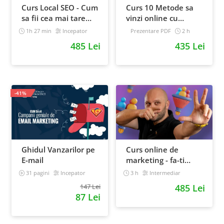
Curs Local SEO - Cum
Curs 10 Metode sa
sa fii cea mai tare
vinzi online cu
afacere din orasul
Facebook
1h 27 min
Incepator
Prezentare PDF
2 h
tau
Intermediar
485 Lei
435 Lei
-41%
Ghidul Vanzarilor pe
Curs online de
E-mail
marketing - fa-ti
propriul sales funnel
31 pagini
Incepator
3 h
Intermediar
147 Lei
485 Lei
87 Lei