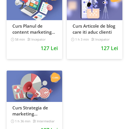
Curs Planul de
Curs Articole de blog
content marketing
care iti aduc clienti
pentru un magazin
58 min
Incepator
1 h 3 min
Incepator
online
127 Lei
127 Lei
Curs Strategia de
marketing
multichannel
1 h 36 min
Intermediar