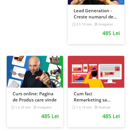
Lead Generation -
Creste numarul de
contacte pentru
2 h 13 min
Incepator
afacerea ta
485 Lei
Curs online: Pagina
Cum faci
de Produs care vinde
Remarketing sa
generezi vanzari
1 h 25 min
Incepator
1 h 15 min
Avansat
[Curs Online]
485 Lei
485 Lei