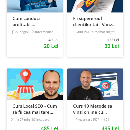
Cum conduci
Fii supereroul
profitabil
clientilor tai - Vanzari
convorbirile
pe pilot automat
27 pagini
Intermediar
Ghid PDF in format digital
telefonice cu clientii
16 pagini
Avansat
49 Lei
133 Lei
20 Lei
30 Lei
Curs Local SEO - Cum
Curs 10 Metode sa
sa fii cea mai tare
vinzi online cu
afacere din orasul
Facebook
1h 27 min
Incepator
Prezentare PDF
2 h
tau
Intermediar
485 Lei
435 Lei