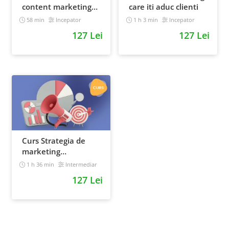
content marketing
care iti aduc clienti
pentru un magazin
58 min
Incepator
1 h 3 min
Incepator
online
127 Lei
127 Lei
Curs Strategia de
marketing
multichannel
1 h 36 min
Intermediar
127 Lei