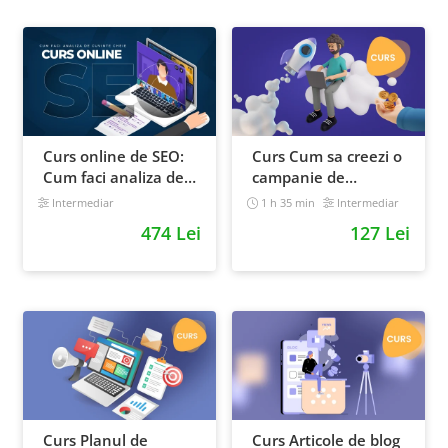
Curs online de SEO:
Curs Cum sa creezi o
Cum faci analiza de
campanie de
cuvinte cheie si
marketing pentru a
Intermediar
1 h 35 min
Intermediar
castigi clienti din
vinde online
474 Lei
127 Lei
Google
Curs Planul de
Curs Articole de blog