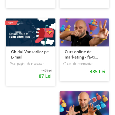
-41%
Ghidul Vanzarilor pe
Curs online de
E-mail
marketing - fa-ti
propriul sales funnel
31 pagini
Incepator
3 h
Intermediar
147 Lei
485 Lei
87 Lei