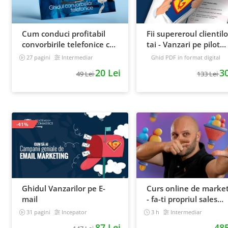
Cum conduci profitabil
Fii supereroul clientilo
convorbirile telefonice cu
tai - Vanzari pe pilot
clientii
automat
27 pagini
Intermediar
Ghid PDF in format digital
16 pagini
Avansat
20 Lei
30
49 Lei
133 Lei
-41%
Ghidul Vanzarilor pe E-
Curs online de marke
mail
- fa-ti propriul sales
funnel
31 pagini
Incepator
3 h
Intermediar
87 Lei
485