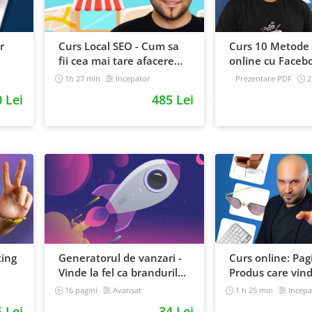
r
Curs Local SEO - Cum sa
Curs 10 Metode 
fii cea mai tare afacere
online cu Faceb
din orasul tau
1h 27 min
Incepator
Prezentare PDF
2
Intermediar
 Lei
485 Lei
ting
Generatorul de vanzari -
Curs online: Pag
Vinde la fel ca brandurile
Produs care vin
mari
16 pagini
Avansat
1 h 25 min
Incepa
 Lei
34 Lei