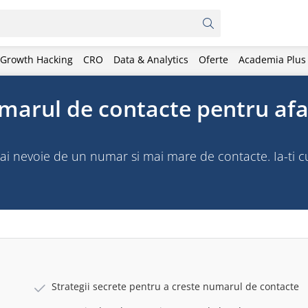
Growth Hacking
CRO
Data & Analytics
Oferte
Academia Plus
umarul de contacte pentru af
i nevoie de un numar si mai mare de contacte. Ia-ti c
Strategii secrete pentru a creste numarul de contacte