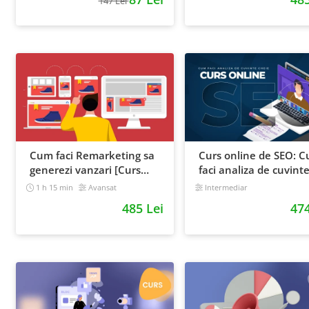
147 Lei
Cum faci Remarketing sa
Curs online de SEO: 
generezi vanzari [Curs
faci analiza de cuvint
Online]
cheie si castigi clienti 
1 h 15 min
Avansat
Intermediar
Google
485 Lei
474