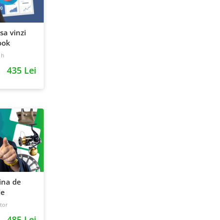
sa vinzi
ook
 h
435 Lei
ina de
de
tor
485 Lei