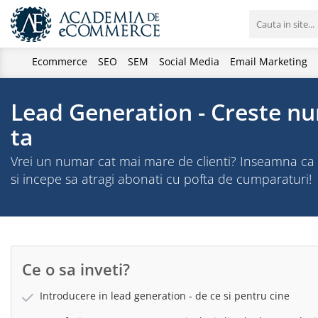
Ecommerce
SEO
SEM
Social Media
Email Marketing
Lead Generation - Creste n
ta
Vrei un numar cat mai mare de clienti? Inseamna ca a
si incepe sa atragi abonati cu pofta de cumparaturi!
Ce o sa inveti?
Introducere in lead generation - de ce si pentru cine