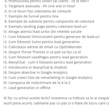
Promisiunea pentru viitorii tai clienti - ce le oferi?
Targetare avansata - Pe cine vrei in lista?
In ce locuri faci colectarea de contacte
Exemple de funnel pentru tine
Exemple de subiecte pentru campaniile de colectare
Exemplu landing page pentru colectare lead-uri
Atrage atentia lead-urilor din retelele sociale
Cum folosesti Omniconvert pentru generare de lead-uri
Cum folosesti Sumo pentru lead generation
Colecteaza adrese de email cu OptinMonster
Despre Thrive Themes si ce poti sa faci cu el
Cum folosesti LeadPages pentru lead generation
ManyChat - cum il folosesti pentru lead generation
Introducere in ManyChat & chatboti
Despre obiective in Google Analytics
Cum creezi liste de remarketing in Google Analytics
Campania de indoctrinare de la A la Z
Lead generation in offline
Iti fac cu ochiul aceste lectii? Inseamna ca trebuie sa le ai neapa
auzit pana acum), sabloane pas cu pas si o foaie de lucru care cu