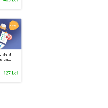
content
ru un
127 Lei