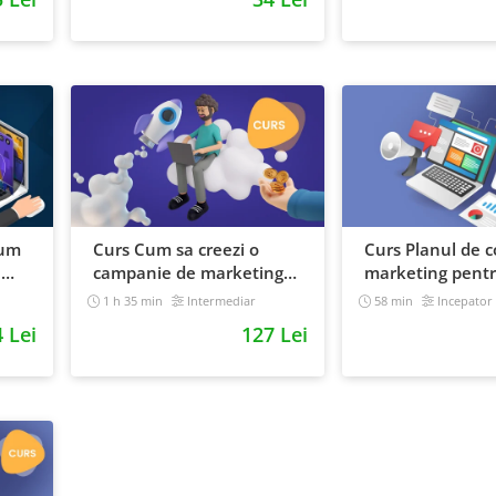
Cum
Curs Cum sa creezi o
Curs Planul de 
e
campanie de marketing
marketing pent
din
pentru a vinde online
magazin online
1 h 35 min
Intermediar
58 min
Incepator
 Lei
127 Lei