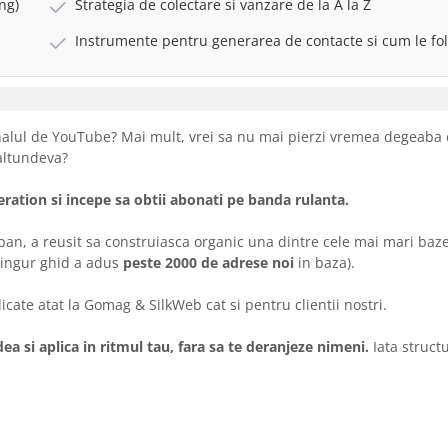
ng)
Strategia de colectare si vanzare de la A la Z
Instrumente pentru generarea de contacte si cum le fol
analul de YouTube? Mai mult, vrei sa nu mai pierzi vremea degeaba 
 altundeva?
neration si incepe sa obtii abonati pe banda rulanta.
raban, a reusit sa construiasca organic una dintre cele mai mari baz
singur ghid a adus
peste 2000 de adrese noi
in baza).
licate atat la Gomag & SilkWeb cat si pentru clientii nostri.
dea si aplica in ritmul tau, fara sa te deranjeze nimeni.
Iata structu