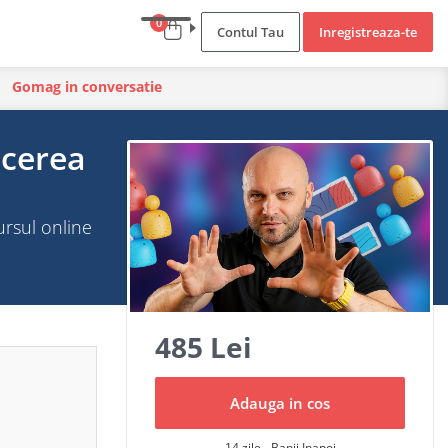
0
Contul Tau
Inregistreaza-te
Gomag in conversatie
acerea
ursul online
485 Lei
Adauga in cos
14 zile - Banii Inapoi