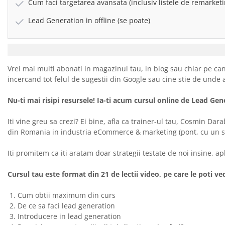
Cum faci targetarea avansata (inclusiv listele de remarketi
Lead Generation in offline (se poate)
Vrei mai multi abonati in magazinul tau, in blog sau chiar pe c
incercand tot felul de sugestii din Google sau cine stie de unde
Nu-ti mai risipi resursele! Ia-ti acum cursul online de Lead Ge
Iti vine greu sa crezi? Ei bine, afla ca trainer-ul tau, Cosmin Da
din Romania in industria eCommerce & marketing (pont, cu un 
Iti promitem ca iti aratam doar strategii testate de noi insine, ap
Cursul tau este format din 21 de lectii video, pe care le poti ve
Cum obtii maximum din curs
De ce sa faci lead generation
Introducere in lead generation