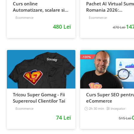
Curs online
Pachet AI Virtual Sum
Automatizare, scalare si
Romania 2026:
loializare: ponturi pentru
inregistrari + material
Ecommerce
Ecommerce
strategia de business
extra
480 Lei
147
470 Lei
-100%
Tricou Super Gomag - Fii
Curs Super SEO pentr
Supereroul Clientilor Tai
eCommerce
Ecommerce
2h 30 min
Incepator
74 Lei
515 Lei