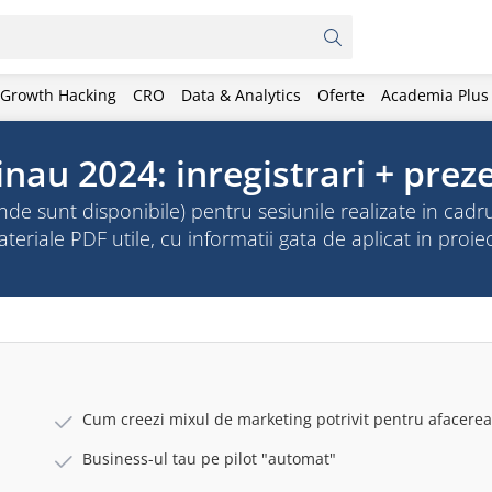
Growth Hacking
CRO
Data & Analytics
Oferte
Academia Plus
u 2024: inregistrari + preze
(unde sunt disponibile) pentru sesiunile realizate in ca
riale PDF utile, cu informatii gata de aplicat in proiec
Cum creezi mixul de marketing potrivit pentru afacerea
Business-ul tau pe pilot "automat"