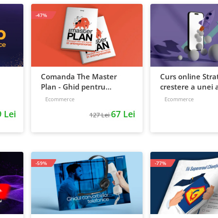
-47%
Comanda The Master
Curs online Stra
Plan - Ghid pentru
crestere a unei a
antreprenori, 138 pagini
de la idee, la ret
Ecommerce
Ecommerce
scalare
 Lei
67 Lei
127 Lei
-59%
-77%