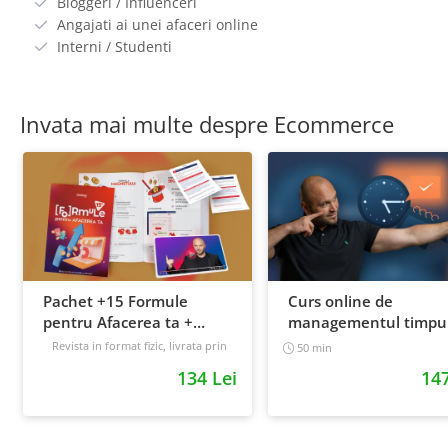
Bloggeri / Influenceri
Angajati ai unei afaceri online
Interni / Studenti
Invata mai multe despre Ecommerce
Pachet +15 Formule
Curs online de
pentru Afacerea ta +
managementul timpul
Prompt-uri dedicate +
cum sa prioritizezi si sa
Revista in format fizic, livrata prin
50 min
curier + Bonusuri digitale
Bonusuri digitale
cresti productivitatea
134 Lei
147
Intermediar