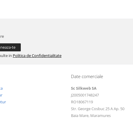
tre
multe in
Politica de Confidentialitate
Date comerciale
ta
Sc Silkweb SA
ur
J2005001748247
etur
RO18067119
Str. George Cosbuc 25 A Ap. 50
Baia Mare, Maramures