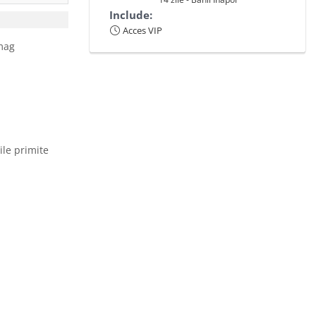
Include:
Acces VIP
omag
ile primite