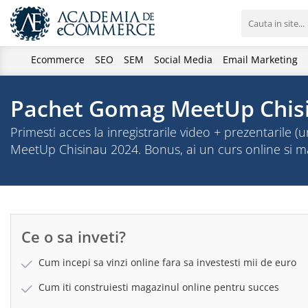
Ecommerce
SEO
SEM
Social Media
Email Marketing
Pachet Gomag MeetUp Chisina
Primesti acces la inregistrarile video + prezentarile 
MeetUp Chisinau 2024. Bonus, ai un curs online si mate
Ce o sa inveti?
Cum incepi sa vinzi online fara sa investesti mii de euro
Cum iti construiesti magazinul online pentru succes