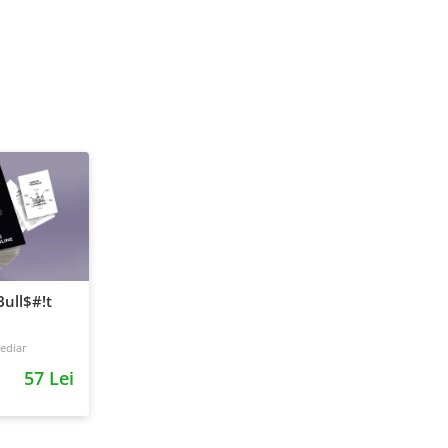
ull$#!t
ediar
57 Lei