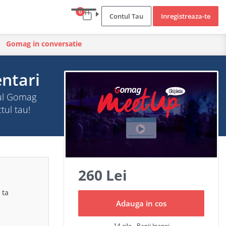
0
Contul Tau
Inregistreaza-te
Gomag in conversatie
ntari
drul Gomag
tul tau!
260 Lei
 ta
Adauga in cos
14 zile - Banii Inapoi