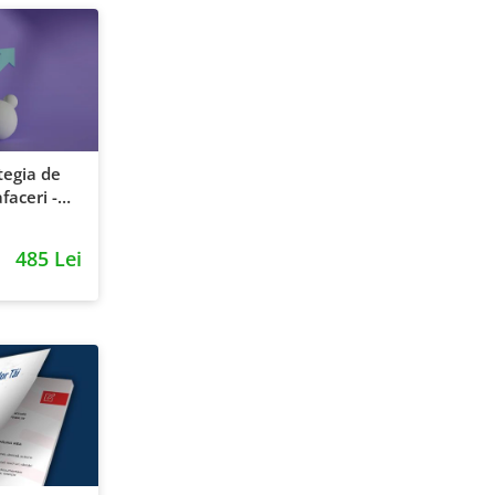
tegia de
faceri -
entie si
485 Lei