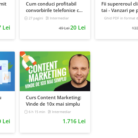
mit
Cum conduci profitabil
Fii supereroul cl
convorbirile telefonice cu
tai - Vanzari pe p
e
clientii
automat
27 pagini
Intermediar
Ghid PDF in format di
16 pagini
Avansat
 Lei
20 Lei
49 Lei
133
u
Curs Content Marketing:
Vinde de 10x mai simplu
6 h 15 min
Intermediar
0 Lei
1.716 Lei