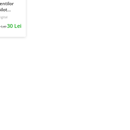
ientilor
ilot
gital
30 Lei
 Lei