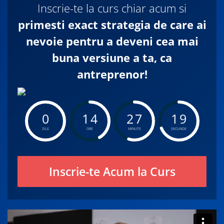
Inscrie-te la curs chiar acum si
primesti exact strategia de care ai
nevoie pentru a deveni cea mai
buna versiune a ta, ca
antreprenor!
0
1
4
2
7
1
8
7
ZILE
ORE
MINUTE
SECUNDE
Inscrie-te Acum la Curs