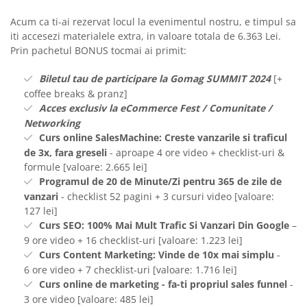
Acum ca ti-ai rezervat locul la evenimentul nostru, e timpul sa
iti accesezi materialele extra, in valoare totala de 6.363 Lei.
Prin pachetul BONUS tocmai ai primit:
Biletul tau de participare la Gomag SUMMIT 2024
[+
coffee breaks & pranz]
Acces exclusiv la eCommerce Fest / Comunitate /
Networking
Curs online SalesMachine: Creste vanzarile si traficul
de 3x, fara greseli
- aproape 4 ore video + checklist-uri &
formule [valoare: 2.665 lei]
Programul de 20 de Minute/Zi pentru 365 de zile de
vanzari
- checklist 52 pagini + 3 cursuri video [valoare:
127 lei]
Curs SEO: 100% Mai Mult Trafic Si Vanzari Din Google
–
9 ore video + 16 checklist-uri [valoare: 1.223 lei]
Curs Content Marketing: Vinde de 10x mai simplu
-
6 ore video + 7 checklist-uri [valoare: 1.716 lei]
Curs online de marketing - fa-ti propriul sales funnel
-
3 ore video [valoare: 485 lei]