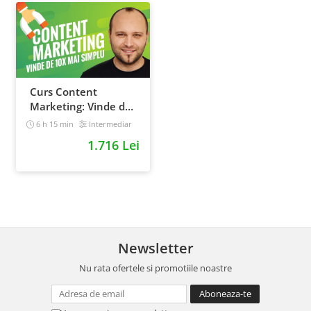
Curs Content
Marketing: Vinde de
10x mai simplu
6 h 15 min
Intermediar
1.716 Lei
Newsletter
Nu rata ofertele si promotiile noastre