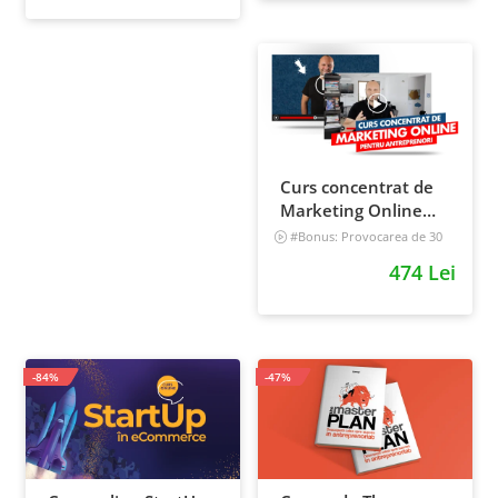
Curs concentrat de
Marketing Online
pentru antreprenori
#Bonus: Provocarea de 30
de zile - Deschide un magazin
474 Lei
online care vinde
Incepator
-84%
-47%