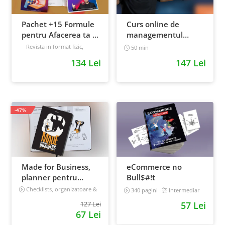
Pachet +15 Formule
Curs online de
pentru Afacerea ta +
managementul
Prompt-uri dedicate
timpului: cum sa
Revista in format fizic,
50 min
livrata prin curier + Bonusuri
+ Bonusuri digitale
prioritizezi si sa iti
134 Lei
147 Lei
digitale
cresti
Intermediar
productivitatea
-47%
Made for Business,
eCommerce no
planner pentru
Bull$#!t
afaceri & viata,
Checklists, organizatoare &
340 pagini
Intermediar
goal tracker
nedatat, 240 pagini
127 Lei
57 Lei
67 Lei