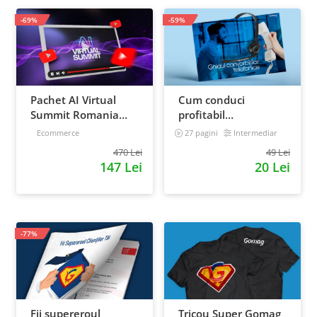
-69%
-59%
Pachet AI Virtual
Cum conduci
Summit Romania
profitabil
2026: inregistrari +
convorbirile
Ecommerce
27 pagini
Intermediar
materiale extra
telefonice cu clientii
470 Lei
49 Lei
147 Lei
20 Lei
-77%
Fii supereroul
Tricou Super Gomag