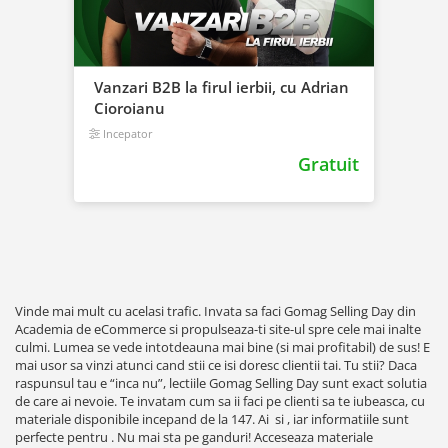
Vanzari B2B la firul ierbii, cu Adrian
Cioroianu
Incepator
Gratuit
Vinde mai mult cu acelasi trafic. Invata sa faci Gomag Selling Day din
Academia de eCommerce si propulseaza-ti site-ul spre cele mai inalte
culmi. Lumea se vede intotdeauna mai bine (si mai profitabil) de sus! E
mai usor sa vinzi atunci cand stii ce isi doresc clientii tai. Tu stii? Daca
raspunsul tau e “inca nu”, lectiile Gomag Selling Day sunt exact solutia
de care ai nevoie. Te invatam cum sa ii faci pe clienti sa te iubeasca, cu
materiale disponibile incepand de la 147. Ai si , iar informatiile sunt
perfecte pentru . Nu mai sta pe ganduri! Acceseaza materiale