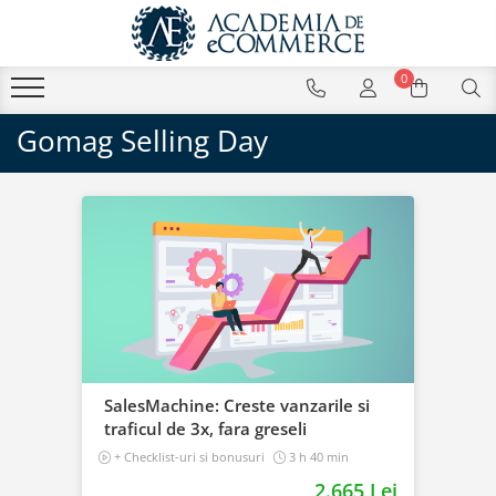
0
Gomag Selling Day
SalesMachine: Creste vanzarile si
traficul de 3x, fara greseli
+ Checklist-uri si bonusuri
3 h 40 min
Incepator
2.665 Lei