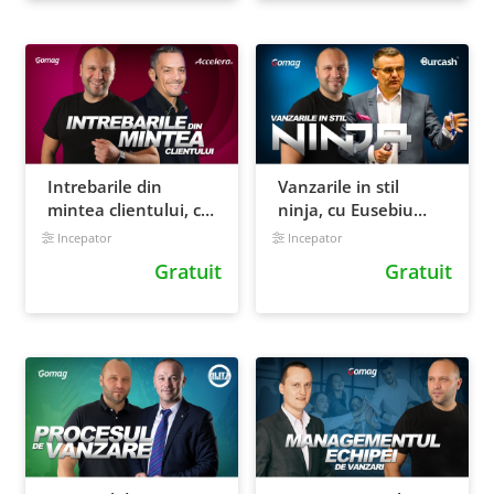
Intrebarile din
Vanzarile in stil
mintea clientului, cu
ninja, cu Eusebiu
Bogdan Comanescu
Burcas
Incepator
Incepator
Gratuit
Gratuit