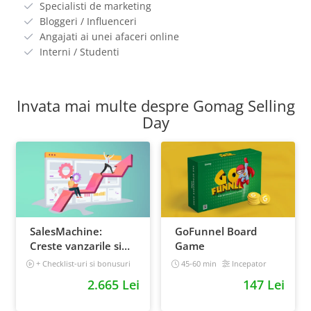
Specialisti de marketing
Bloggeri / Influenceri
Angajati ai unei afaceri online
Interni / Studenti
Invata mai multe despre Gomag Selling
Day
SalesMachine:
GoFunnel Board
Creste vanzarile si
Game
traficul de 3x, fara
+ Checklist-uri si bonusuri
45-60 min
Incepator
greseli
3 h 40 min
Incepator
2.665 Lei
147 Lei