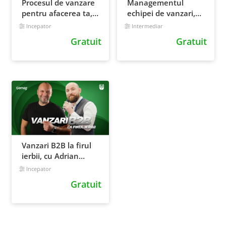
Procesul de vanzare
Managementul
pentru afacerea ta,
echipei de vanzari,
cu Catalin
cu Cristian Cojocariu
Incepator
Intermediar
Priscornita
Gratuit
Gratuit
Vanzari B2B la firul
ierbii, cu Adrian
Cioroianu
Incepator
Gratuit