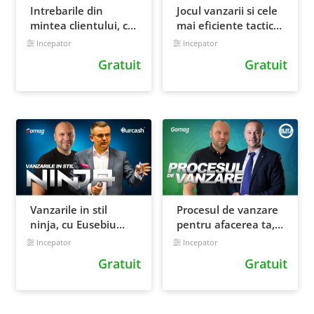
Intrebarile din
Jocul vanzarii si cele
mintea clientului, cu
mai eficiente tactici,
Bogdan Comanescu
cu Calin Iepure
Incepator
Incepator
Gratuit
Gratuit
Vanzarile in stil
Procesul de vanzare
ninja, cu Eusebiu
pentru afacerea ta,
Burcas
cu Catalin
Incepator
Incepator
Priscornita
Gratuit
Gratuit