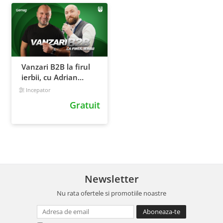
Vanzari B2B la firul
ierbii, cu Adrian
Cioroianu
Incepator
Gratuit
Newsletter
Nu rata ofertele si promotiile noastre