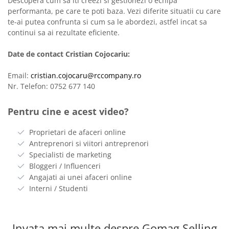
Descopera cum sa iti creezi si gestionezi o echipa
performanta, pe care te poti baza. Vezi diferite situatii cu care
te-ai putea confrunta si cum sa le abordezi, astfel incat sa
continui sa ai rezultate eficiente.
Date de contact Cristian Cojocariu:
Email:
cristian.cojocaru@rccompany.ro
Nr. Telefon: 0752 677 140
Pentru cine e acest video?
Proprietari de afaceri online
Antreprenori si viitori antreprenori
Specialisti de marketing
Bloggeri / Influenceri
Angajati ai unei afaceri online
Interni / Studenti
Invata mai multe despre Gomag Selling