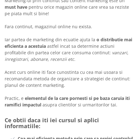
Marketing-ul prin continut sau content marketing este un
must have
pentru orice magazin online care vrea sa reziste
pe piata mult si bine!
Fara continut, magazinul online nu exista.
Iar partea de marketing din ecuatie ajuta la
o distributie mai
eficienta a acestuia
astfel incat sa determine actiuni
profitabile din partea celor care consuma continut:
vanzari,
inregistrari, abonare, recenzii etc.
Acest curs online iti face cunostinta cu
cea mai usoara si
recomandata metoda de organizare a strategiei de continut:
planul de content marketing.
Practic, e
elementul de la care pornesti si pe baza caruia iti
ramifici impactul
asupra clientilor si urmaritorilor tai.
Ce obtii daca iti iei cursul si aplici
informatiile:
Cea mai eficienta metoda prin care sa preiei controlul