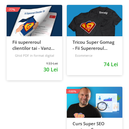
-77%
Fii supereroul
Tricou Super Gomag
clientilor tai - Vanzari
- Fii Supereroul
pe pilot automat
Clientilor Tai
Ghid PDF in format digital
Ecommerce
16 pagini
Avansat
133 Lei
74 Lei
30 Lei
-100%
Curs Super SEO