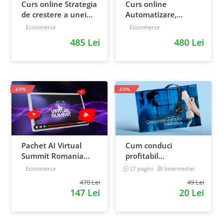
Curs online Strategia
Curs online
de crestere a unei
Automatizare,
afaceri - de la idee, la
scalare si loializare:
Ecommerce
Ecommerce
retentie si scalare
ponturi pentru
485 Lei
480 Lei
strategia de business
-69%
-59%
Pachet AI Virtual
Cum conduci
Summit Romania
profitabil
2026: inregistrari +
convorbirile
Ecommerce
27 pagini
Intermediar
materiale extra
telefonice cu clientii
470 Lei
49 Lei
147 Lei
20 Lei