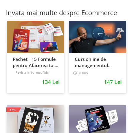
Invata mai multe despre Ecommerce
Pachet +15 Formule
Curs online de
pentru Afacerea ta +
managementul
Prompt-uri dedicate
timpului: cum sa
Revista in format fizic,
50 min
livrata prin curier + Bonusuri
+ Bonusuri digitale
prioritizezi si sa iti
134 Lei
147 Lei
digitale
cresti
Intermediar
productivitatea
-47%