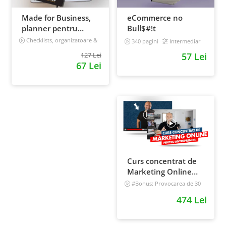
Made for Business,
eCommerce no
planner pentru
Bull$#!t
afaceri & viata,
Checklists, organizatoare &
340 pagini
Intermediar
goal tracker
nedatat, 240 pagini
127 Lei
57 Lei
67 Lei
Curs concentrat de
Marketing Online
pentru antreprenori
#Bonus: Provocarea de 30
de zile - Deschide un magazin
474 Lei
online care vinde
Incepator