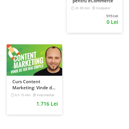
pentru eCommerce
2h 30 min
Incepator
515 Lei
0 Lei
Curs Content
Marketing: Vinde de
10x mai simplu
6 h 15 min
Intermediar
1.716 Lei