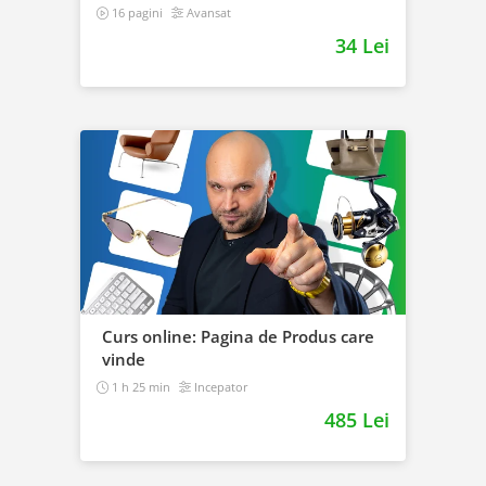
16 pagini
Avansat
34 Lei
Curs online: Pagina de Produs care
vinde
1 h 25 min
Incepator
485 Lei