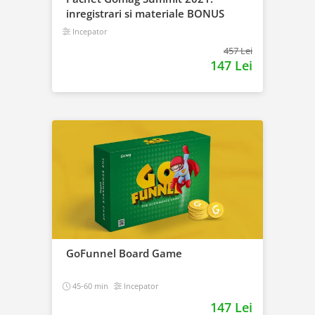
inregistrari si materiale BONUS
Incepator
457 Lei
147 Lei
GoFunnel Board Game
45-60 min
Incepator
147 Lei