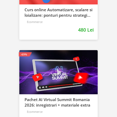
Curs online Automatizare, scalare si
loializare: ponturi pentru strategia
de business
Ecommerce
480 Lei
-69%
Pachet AI Virtual Summit Romania
2026: inregistrari + materiale extra
Ecommerce