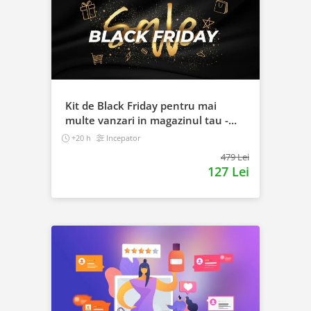
Kit de Black Friday pentru mai
multe vanzari in magazinul tau -
Curs Video Online
+20 h
Incepator
479 Lei
127 Lei