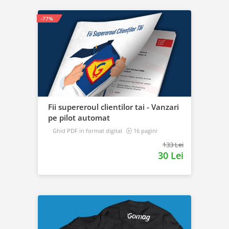
-77%
Fii supereroul clientilor tai - Vanzari
pe pilot automat
Ghid PDF in format digital
16 pagini
Avansat
133 Lei
30 Lei