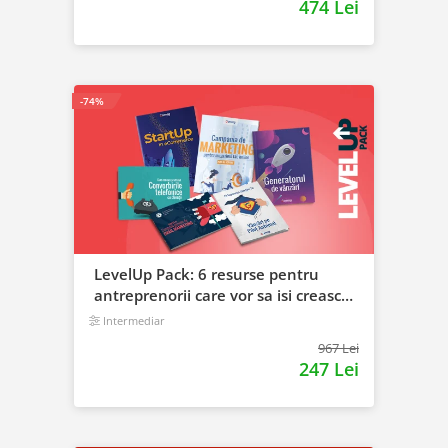
474 Lei
-74%
LevelUp Pack: 6 resurse pentru
antreprenorii care vor sa isi creasca
afacerile
Intermediar
967 Lei
247 Lei