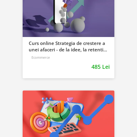
Curs online Strategia de crestere a
unei afaceri - de la idee, la retentie
si scalare
Ecommerce
485 Lei