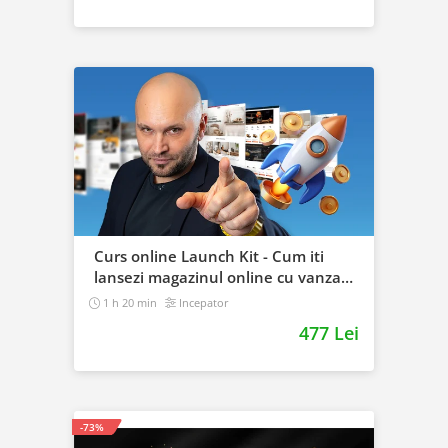
Curs online Launch Kit - Cum iti
lansezi magazinul online cu vanzari
din prima zi
1 h 20 min
Incepator
477 Lei
-73%