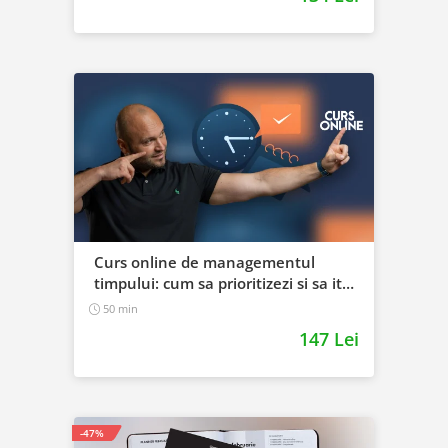
Curs online de managementul
timpului: cum sa prioritizezi si sa iti
cresti productivitatea
50 min
147 Lei
-47%