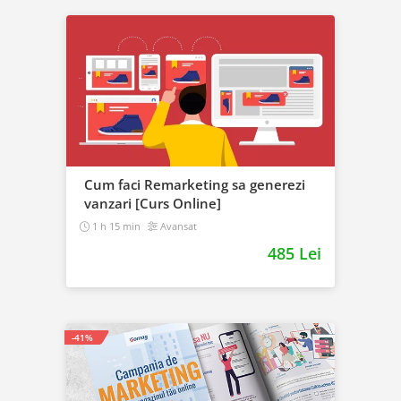
Cum faci Remarketing sa generezi
vanzari [Curs Online]
1 h 15 min
Avansat
485 Lei
-41%