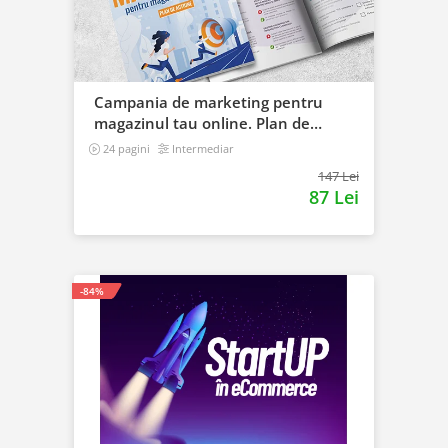
Campania de marketing pentru
magazinul tau online. Plan de
actiune
24 pagini
Intermediar
147 Lei
87 Lei
-84%