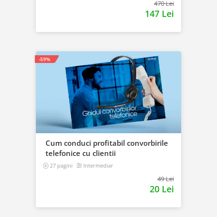
470 Lei
147 Lei
-59%
Cum conduci profitabil convorbirile
telefonice cu clientii
27 pagini
Intermediar
49 Lei
20 Lei