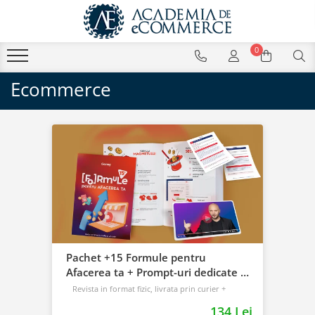
0
Ecommerce
Pachet +15 Formule pentru
Afacerea ta + Prompt-uri dedicate +
Bonusuri digitale
Revista in format fizic, livrata prin curier +
Bonusuri digitale
134 Lei
Intermediar