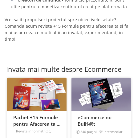
utile pentru a monetiza continutul creat pe platforma ta.
Vrei sa iti propulsezi proiectul spre obiectivele setate?
Comanda acum revista +15 Formule pentru afacerea ta si fa
mai usor ceea ce multi altii au invatat, experimentand, in
timp!
Invata mai multe despre Ecommerce
Pachet +15 Formule
eCommerce no
pentru Afacerea ta +
Bull$#!t
Prompt-uri dedicate
Revista in format fizic,
340 pagini
Intermediar
livrata prin curier + Bonusuri
+ Bonusuri digitale