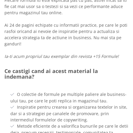
Fiecare formula iti este explicata pas cu pas, astfel incat sa iti
fie cat mai usor sa o testezi si sa vezi ce performante aduce
pentru magazinul tau online.
Ai 24 de pagini echipate cu informatii practice, pe care le poti
rasfoi oricand ai nevoie de inspiratie pentru a actualiza si
accelera strategia ta de actiune in business. Nu mai sta pe
ganduri!
Ia-ti acum propriul tau exemplar din revista +15 Formule!
Ce castigi cand ai acest material la
indemana?
O colectie de formule pe multiple paliere ale business-
ului tau, pe care le poti replica in magazinul tau.
Inspiratie pentru crearea si organizarea textelor in site,
dar si a strategiei pe canalele de promovare, prin
intermediul formulelor de copywriting.
Metode eficiente de a valorifica bunurile pe care le detii
deja, precum recenzii, testimoniale, comunitatea ta,