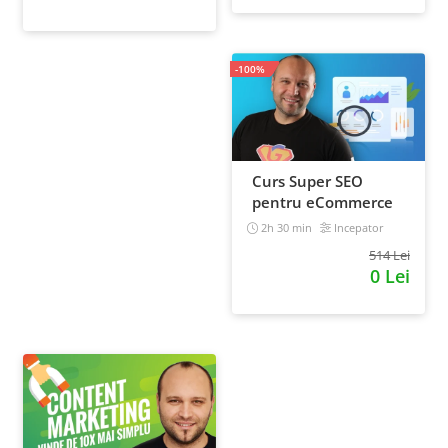
-100%
Curs Super SEO
pentru eCommerce
2h 30 min
Incepator
514 Lei
0 Lei