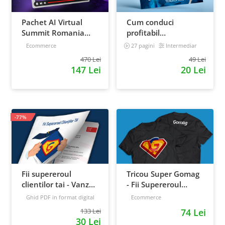
Pachet AI Virtual
Cum conduci
Summit Romania
profitabil
2026: inregistrari +
convorbirile
Ecommerce
27 pagini
Intermediar
materiale extra
telefonice cu clientii
470 Lei
49 Lei
147 Lei
20 Lei
-77%
Fii supereroul
Tricou Super Gomag
clientilor tai - Vanzari
- Fii Supereroul
pe pilot automat
Clientilor Tai
Ghid PDF in format digital
Ecommerce
16 pagini
Avansat
133 Lei
74 Lei
30 Lei