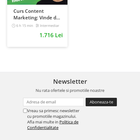
Curs Content
Marketing: Vinde de
10x mai simplu
6 h 15 min
Intermediar
1.716 Lei
Newsletter
Nu rata ofertele si promotiile noastre
Vreau sa primesc newsletter
cu promotiile magazinului.
Afla mai multe in
Politica de
Confidentialitate