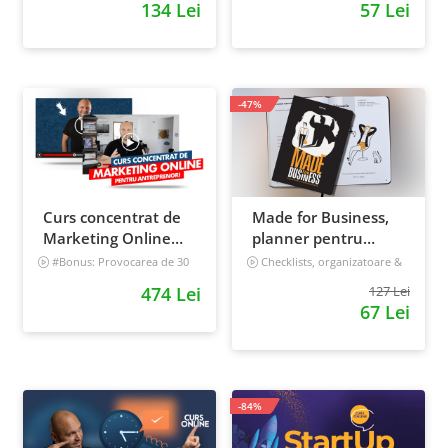
134 Lei
57 Lei
digitale
Intermediar
-47%
Curs concentrat de
Made for Business,
Marketing Online
planner pentru
pentru antreprenori
afaceri & viata,
#Bonus: Provocarea de 30
Checklists, organizatoare &
de zile - Deschide un magazin
goal tracker
nedatat, 240 pagini
474 Lei
127 Lei
online care vinde
67 Lei
Incepator
-84%