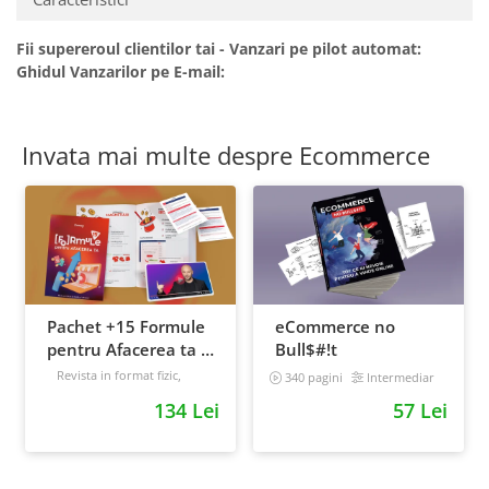
Fii supereroul clientilor tai - Vanzari pe pilot automat:
Ghidul Vanzarilor pe E-mail:
Invata mai multe despre Ecommerce
Pachet +15 Formule
eCommerce no
pentru Afacerea ta +
Bull$#!t
Prompt-uri dedicate
Revista in format fizic,
340 pagini
Intermediar
livrata prin curier + Bonusuri
+ Bonusuri digitale
134 Lei
57 Lei
digitale
Intermediar