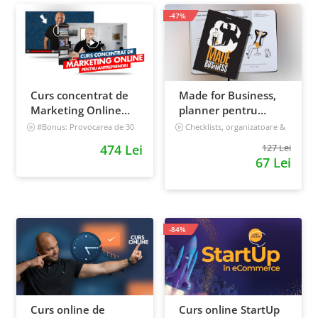
-47%
Curs concentrat de
Made for Business,
Marketing Online
planner pentru
pentru antreprenori
afaceri & viata,
#Bonus: Provocarea de 30
Checklists, organizatoare &
de zile - Deschide un magazin
goal tracker
nedatat, 240 pagini
474 Lei
127 Lei
online care vinde
67 Lei
Incepator
-84%
Curs online de
Curs online StartUp