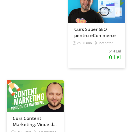
Curs Super SEO
pentru eCommerce
2h 30 min
Incepator
514 Lei
0 Lei
Curs Content
Marketing: Vinde de
10x mai simplu
6 h 15 min
Intermediar