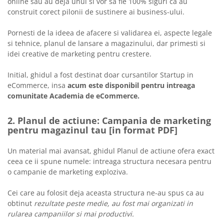
online sau au deja unul si vor sa fie 100% siguri ca au
construit corect pilonii de sustinere ai business-ului.
Pornesti de la ideea de afacere si validarea ei, aspecte legale
si tehnice, planul de lansare a magazinului, dar primesti si
idei creative de marketing pentru crestere.
Initial, ghidul a fost destinat doar cursantilor Startup in
eCommerce, insa
acum este disponibil pentru intreaga
comunitate Academia de eCommerce.
2. Planul de actiune: Campania de marketing
pentru magazinul tau [in format PDF]
Un material mai avansat, ghidul Planul de actiune ofera exact
ceea ce ii spune numele: intreaga structura necesara pentru
o campanie de marketing exploziva.
Cei care au folosit deja aceasta structura ne-au spus ca au
obtinut
rezultate peste medie, au fost mai organizati in
rularea campaniilor si mai productivi.