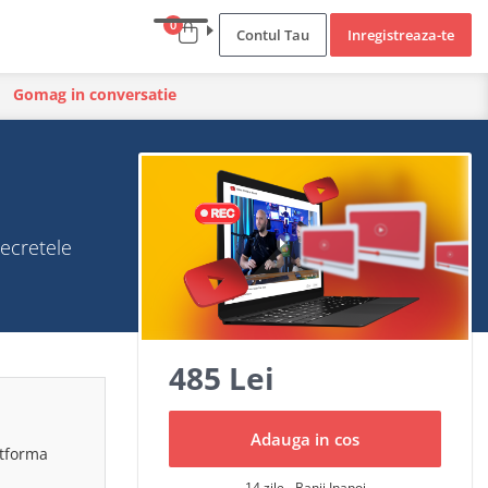
0
Contul Tau
Inregistreaza-te
Gomag in conversatie
Secretele
485 Lei
Adauga in cos
atforma
14 zile - Banii Inapoi