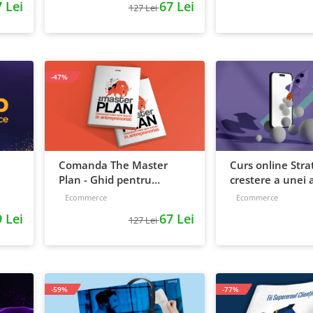
 Lei
67 Lei
127 Lei
-47%
Comanda The Master
Curs online Stra
Plan - Ghid pentru
crestere a unei a
antreprenori, 138 pagini
de la idee, la ret
Ecommerce
Ecommerce
scalare
 Lei
67 Lei
127 Lei
-59%
-77%