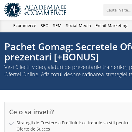
Ecommerce
SEO
SEM
Social Media
Email Marketing
Pachet Gomag: Secretele Ofer
prezentari [+BONUS]
Vezi 6 lectii video, alaturi de prezentarile trainerilor
Ofertei Online. Afla totul despre rafinarea strategiei 
Ce o sa inveti?
Strategii de Crestere a Profitului: ce trebuie sa stii pentru
Oferte de Succes