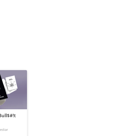
ull$#!t
ediar