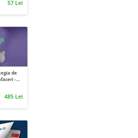
57 Lei
tegia de
faceri -
entie si
485 Lei