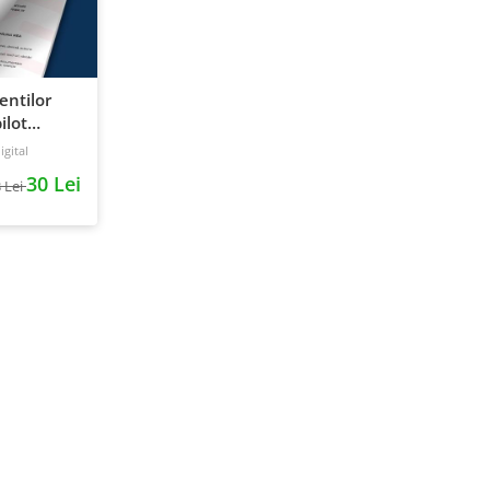
ientilor
ilot
gital
30 Lei
 Lei