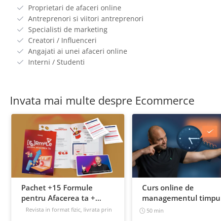
Proprietari de afaceri online
Antreprenori si viitori antreprenori
Specialisti de marketing
Creatori / Influenceri
Angajati ai unei afaceri online
Interni / Studenti
Invata mai multe despre Ecommerce
Pachet +15 Formule
Curs online de
pentru Afacerea ta +
managementul timpul
Prompt-uri dedicate +
cum sa prioritizezi si sa
Revista in format fizic, livrata prin
50 min
curier + Bonusuri digitale
Bonusuri digitale
cresti productivitatea