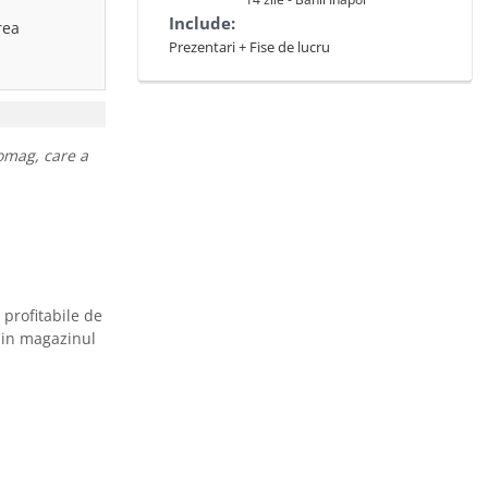
Include:
rea
Prezentari + Fise de lucru
Gomag, care a
 profitabile de
 din magazinul