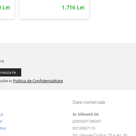
0 Lei
1.716 Lei
tre
multe in
Politica de Confidentialitate
Date comerciale
ta
Sc Silkweb SA
ur
J2005001748247
etur
RO18067119
Str. George Cosbuc 25 A Ap. 50