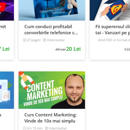
mit
Cum conduci profitabil
Fii supereroul cl
convorbirile telefonice cu
tai - Vanzari pe p
e
clientii
automat
27 pagini
Intermediar
Ghid PDF in format di
16 pagini
Avansat
 Lei
20 Lei
49 Lei
133
u
Curs Content Marketing:
Vinde de 10x mai simplu
6 h 15 min
Intermediar