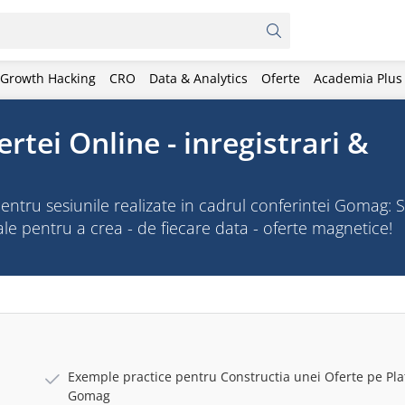
Growth Hacking
CRO
Data & Analytics
Oferte
Academia Plus
tei Online - inregistrari &
, pentru sesiunile realizate in cadrul conferintei Gomag: 
tale pentru a crea - de fiecare data - oferte magnetice!
Exemple practice pentru Constructia unei Oferte pe Pl
Gomag