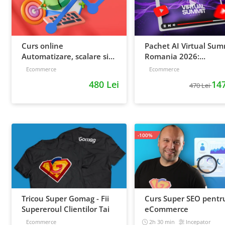
Curs online
Pachet AI Virtual Sum
Automatizare, scalare si
Romania 2026:
loializare: ponturi pentru
inregistrari + material
Ecommerce
Ecommerce
strategia de business
extra
480 Lei
147
470 Lei
-100%
Tricou Super Gomag - Fii
Curs Super SEO pentr
Supereroul Clientilor Tai
eCommerce
Ecommerce
2h 30 min
Incepator