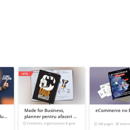
-47%
Made for Business,
eCommerce no B
ui:
planner pentru afaceri &
 iti
viata, nedatat, 240 pagini
Checklists, organizatoare & goal
340 pagini
Interm
tracker