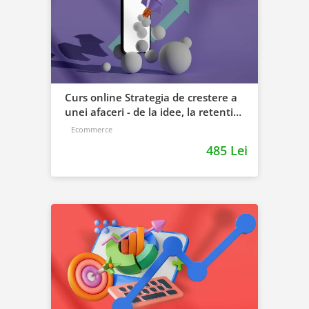
Curs online Strategia de crestere a
unei afaceri - de la idee, la retentie
si scalare
Ecommerce
485 Lei