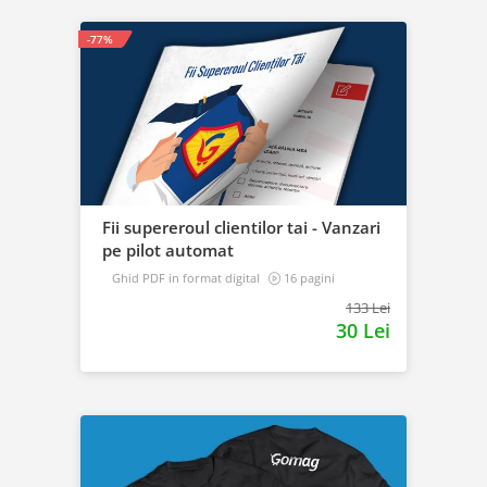
-77%
Fii supereroul clientilor tai - Vanzari
pe pilot automat
Ghid PDF in format digital
16 pagini
Avansat
133 Lei
30 Lei