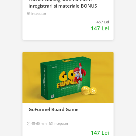
inregistrari si materiale BONUS
Incepator
457 Lei
147 Lei
GoFunnel Board Game
45-60 min
Incepator
147 Lei