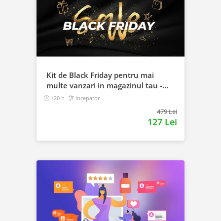
Kit de Black Friday pentru mai
multe vanzari in magazinul tau -
Curs Video Online
+20 h
Incepator
479 Lei
127 Lei