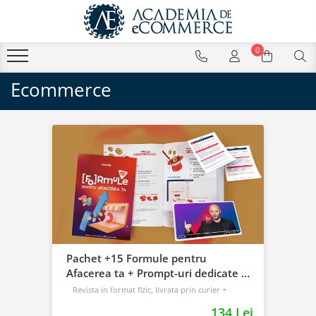
0
Ecommerce
Pachet +15 Formule pentru
Afacerea ta + Prompt-uri dedicate +
Bonusuri digitale
Revista in format fizic, livrata prin curier +
Bonusuri digitale
134 Lei
Intermediar