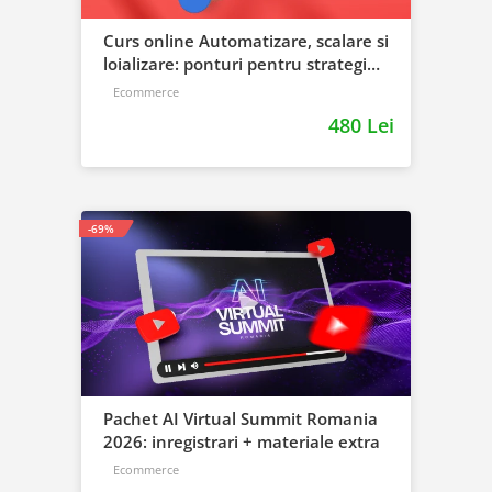
Curs online Automatizare, scalare si
loializare: ponturi pentru strategia
de business
Ecommerce
480 Lei
-69%
Pachet AI Virtual Summit Romania
2026: inregistrari + materiale extra
Ecommerce