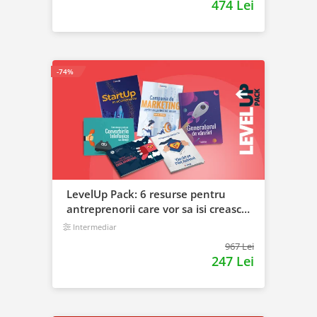
474 Lei
-74%
LevelUp Pack: 6 resurse pentru
antreprenorii care vor sa isi creasca
afacerile
Intermediar
967 Lei
247 Lei