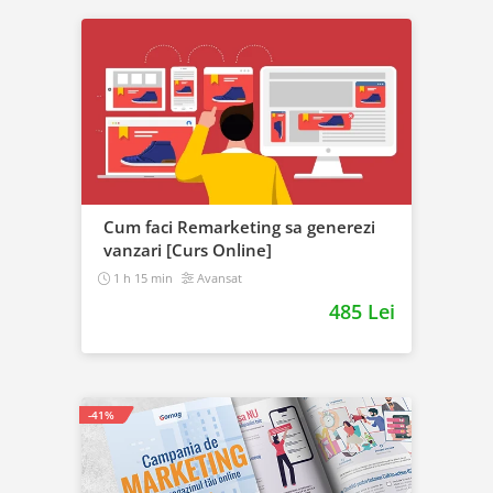
Cum faci Remarketing sa generezi
vanzari [Curs Online]
1 h 15 min
Avansat
485 Lei
-41%