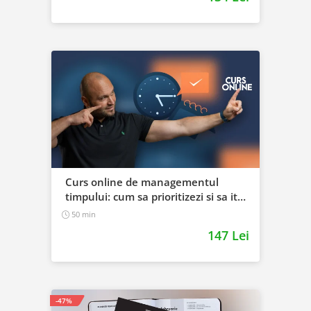
Curs online de managementul
timpului: cum sa prioritizezi si sa iti
cresti productivitatea
50 min
147 Lei
-47%