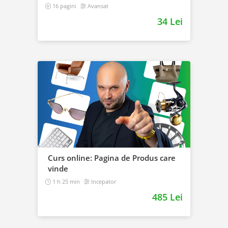
16 pagini
Avansat
34 Lei
Curs online: Pagina de Produs care
vinde
1 h 25 min
Incepator
485 Lei