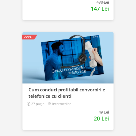
470 Lei
147 Lei
-59%
Cum conduci profitabil convorbirile
telefonice cu clientii
27 pagini
Intermediar
49 Lei
20 Lei