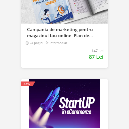
Campania de marketing pentru
magazinul tau online. Plan de
actiune
24 pagini
Intermediar
147 Lei
87 Lei
-84%