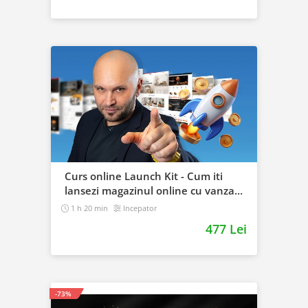
Curs online Launch Kit - Cum iti
lansezi magazinul online cu vanzari
din prima zi
1 h 20 min
Incepator
477 Lei
-73%