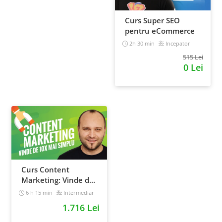
Curs Super SEO
pentru eCommerce
2h 30 min
Incepator
515 Lei
0 Lei
Curs Content
Marketing: Vinde de
10x mai simplu
6 h 15 min
Intermediar
1.716 Lei