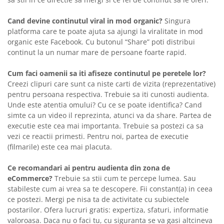
Cand devine continutul viral in mod organic?
Singura
platforma care te poate ajuta sa ajungi la viralitate in mod
organic este Facebook. Cu butonul “Share” poti distribui
continut la un numar mare de persoane foarte rapid.
Cum faci oamenii sa iti afiseze continutul pe peretele lor?
Creezi clipuri care sunt ca niste carti de vizita (reprezentative)
pentru persoana respectiva. Trebuie sa iti cunosti audienta.
Unde este atentia omului? Cu ce se poate identifica? Cand
simte ca un video il reprezinta, atunci va da share. Partea de
executie este cea mai importanta. Trebuie sa postezi ca sa
vezi ce reactii primesti. Pentru noi, partea de executie
(filmarile) este cea mai placuta.
Ce recomandari ai pentru audienta din zona de
eCommerce?
Trebuie sa stii cum te percepe lumea. Sau
stabileste cum ai vrea sa te descopere. Fii constant(a) in ceea
ce postezi. Mergi pe nisa ta de activitate cu subiectele
postarilor. Ofera lucruri gratis: expertiza, sfaturi, informatie
valoroasa. Daca nu o faci tu, cu siguranta se va gasi altcineva