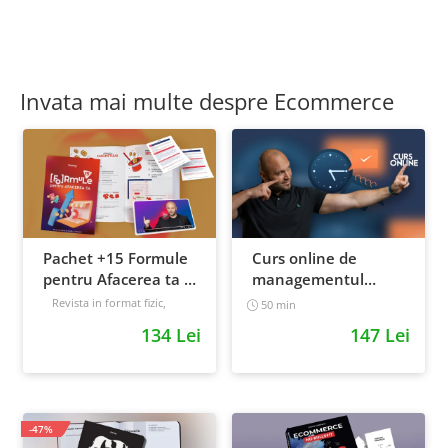
Invata mai multe despre Ecommerce
Pachet +15 Formule
Curs online de
pentru Afacerea ta +
managementul
Prompt-uri dedicate
timpului: cum sa
Revista in format fizic,
50 min
livrata prin curier + Bonusuri
+ Bonusuri digitale
prioritizezi si sa iti
134 Lei
147 Lei
digitale
cresti
Intermediar
productivitatea
-47%