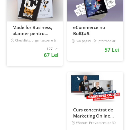
Made for Business,
eCommerce no
planner pentru
Bull$#!t
afaceri & viata,
Checklists, organizatoare &
340 pagini
Intermediar
goal tracker
nedatat, 240 pagini
127 Lei
57 Lei
67 Lei
Curs concentrat de
Marketing Online
pentru antreprenori
#Bonus: Provocarea de 30
de zile - Deschide un magazin