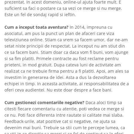
prezentat. In acest domeniu, online-ul ajuta foarte mult. E
suficient sa faci o postare ca sa vezi ce merge si nu merge.
Este un fel de sondaj rapid si ieftin.
Cum a inceput toata aventura?
In 2014, impreuna cu
asociatul, am pus la punct un plan de afaceri care viza
televiziunea online. Stiam ca vrem sa facem umor, dar ne-am
setat niste principii de respectat. La inceput nu am stiut din
ce sa facem bani. Stiam doar ca daca vom fi buni, vom ajunge
si sa fim platiti. Primele contracte au fost reclame pentru
prieteni, in mod gratuit. Dupa cateva luni de activitate am
realizat ca ne trebuie firma pentru a fi platiti. Apoi, am ales sa
investim in generarea de idei. Asta a dus la dezvoltarea
echipei in timp. In aceasta activitate, ai responsabilitatea de a
oferi ceva audientei. Nu este doar despre a face bani.
Cum gestionezi comentariile negative?
Daca aloci timp sa
citesti fiecare comentariu cu atentie, poti vedea ce merge si
ce nu. Poti face diferenta intre rautate si calitate mai slaba.
Feedback-urile, atat pozitive cat si negative, ne ajuta sa
devenim mai buni. Trebuie sa stii cum te percepe lumea, ca
sa stii in ce directie sa mergi si ce fel de continut sa le oferi.