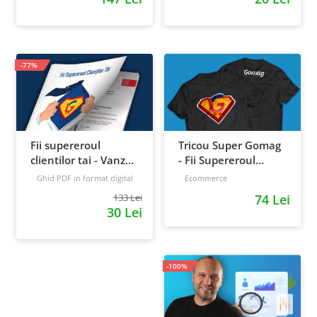
-77%
Fii supereroul
Tricou Super Gomag
clientilor tai - Vanzari
- Fii Supereroul
pe pilot automat
Clientilor Tai
Ghid PDF in format digital
Ecommerce
16 pagini
Avansat
133 Lei
74 Lei
30 Lei
-100%