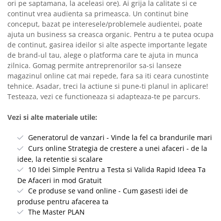
ori pe saptamana, la aceleasi ore). Ai grija la calitate si ce
continut vrea audienta sa primeasca. Un continut bine
conceput, bazat pe interesele/problemele audientei, poate
ajuta un business sa creasca organic. Pentru a te putea ocupa
de continut, gasirea ideilor si alte aspecte importante legate
de brand-ul tau, alege o platforma care te ajuta in munca
zilnica. Gomag permite antreprenorilor sa-si lanseze
magazinul online cat mai repede, fara sa iti ceara cunostinte
tehnice. Asadar, treci la actiune si pune-ti planul in aplicare!
Testeaza, vezi ce functioneaza si adapteaza-te pe parcurs.
Vezi si alte materiale utile:
Generatorul de vanzari - Vinde la fel ca brandurile mari
Curs online Strategia de crestere a unei afaceri - de la
idee, la retentie si scalare
10 Idei Simple Pentru a Testa si Valida Rapid Ideea Ta
De Afaceri in mod Gratuit
Ce produse se vand online - Cum gasesti idei de
produse pentru afacerea ta
The Master PLAN