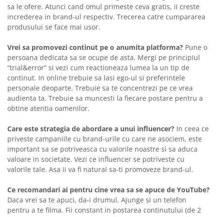
sa le ofere. Atunci cand omul primeste ceva gratis, ii creste
increderea in brand-ul respectiv. Trecerea catre cumpararea
produsului se face mai usor.
Vrei sa promovezi continut pe o anumita platforma?
Pune o
persoana dedicata sa se ocupe de asta. Mergi pe principiul
“trial&error” si vezi cum reactioneaza lumea la un tip de
continut. In online trebuie sa lasi ego-ul si preferintele
personale deoparte. Trebuie sa te concentrezi pe ce vrea
audienta ta. Trebuie sa muncesti la fiecare postare pentru a
obtine atentia oamenilor.
Care este strategia de abordare a unui influencer?
In ceea ce
priveste campaniile cu brand-urile cu care ne asociem, este
important sa se potriveasca cu valorile noastre si sa aduca
valoare in societate. Vezi ce influencer se potriveste cu
valorile tale. Asa ii va fi natural sa-ti promoveze brand-ul.
Ce recomandari ai pentru cine vrea sa se apuce de YouTube?
Daca vrei sa te apuci, da-i drumul. Ajunge si un telefon
pentru a te filma. Fii constant in postarea continutului (de 2