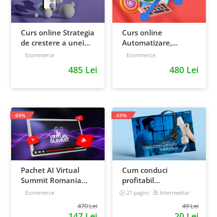
Curs online Strategia
Curs online
de crestere a unei
Automatizare,
afaceri - de la idee, la
scalare si loializare:
Ecommerce
Ecommerce
retentie si scalare
ponturi pentru
485 Lei
480 Lei
strategia de business
-69%
-59%
Pachet AI Virtual
Cum conduci
Summit Romania
profitabil
2026: inregistrari +
convorbirile
Ecommerce
27 pagini
Intermediar
materiale extra
telefonice cu clientii
470 Lei
49 Lei
147 Lei
20 Lei