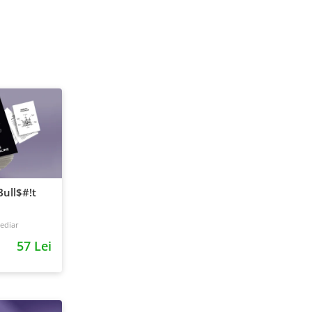
ull$#!t
ediar
57 Lei