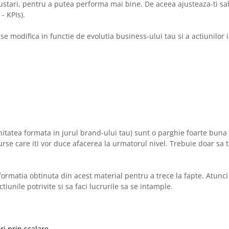
ajustari, pentru a putea performa mai bine. De aceea ajusteaza-ti sa
- KPIs).
 se modifica in functie de evolutia business-ului tau si a actiunilor 
unitatea formata in jurul brand-ului tau) sunt o parghie foarte buna
urse care iti vor duce afacerea la urmatorul nivel. Trebuie doar sa t
formatia obtinuta din acest material pentru a trece la fapte. Atunci
tiunile potrivite si sa faci lucrurile sa se intample.
ri prin scalare