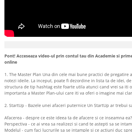
Pont! Acceseaza video-ul prin contul tau din Academie si prime
online
1. The Master Plan Una din cele mai bune practici de pregatire a u
notezi ideile. La inceput, poate fi dezordine in lista ta de idei, d
structura de tip hashtag este foarte utila atunci cand vrei sa iti
importanta a Master Plan-ului care iti va oferi o imagine mai cla
2. StartUp - Bazele unei afaceri puternice Un StartUp ar trebui 
Afacerea - despre ce este ideea ta de afacere si ce inseamna ea?
Perspectiva - ce ai vrea sa realizezi si cand te astepti sa se inta
Modelul - cum faci lucrurile sa se intample si ce actiuni duc spr