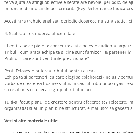
te va ajuta sa atingi obiectivele setate are nevoie, periodic, de 
in functie de indicii de performanta (Key Performance Indicators 
Acesti KPIs trebuie analizati periodic deoarece nu sunt statici, ci
4. ScaleUp - extinderea afacerii tale
Clientii - pe ce piete te concentrezi si cine este audienta target?
Tribul - cum arata echipa ta si cine sunt furnizorii & partenerii?
Profitul - care sunt veniturile previzionate?
Pont! Foloseste puterea tribului pentru a scala
Echipa ta si partenerii cu care alegi sa colaborezi (inclusiv com
vorba de cresterea business-ului. In cadrul tribului poti gasi res
sa relationezi cu fiecare grup al tribului tau.
Tu ti-ai facut planul de crestere pentru afacerea ta? Foloseste in
organizat(a) si ai un plan bine structurat, e mai usor sa gasesti ac
Vezi si alte materiale utile:
De la viziune la success: Strategii de creștere pentru aface