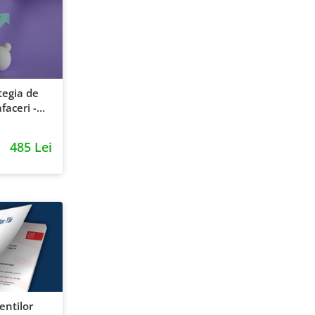
tegia de
faceri -
entie si
485 Lei
ientilor