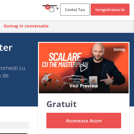
0
Contul Tau
Inregistreaza-te
Gomag in conversatie
ter
Pornesti cu
a de
Gratuit
Acceseaza Acum