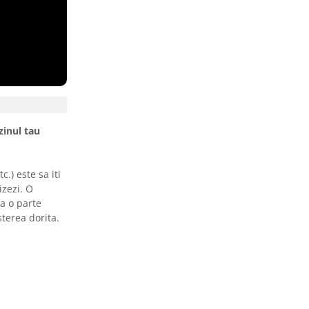
zinul tau
.) este sa iti
izezi. O
ta o parte
sterea dorita.