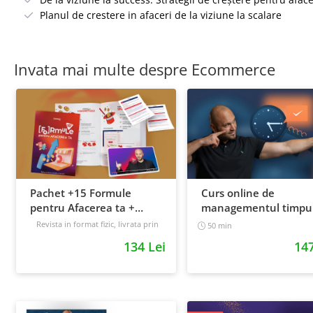
Planul de crestere in afaceri de la viziune la scalare
Invata mai multe despre Ecommerce
Pachet +15 Formule
Curs online de
pentru Afacerea ta +
managementul timpul
Prompt-uri dedicate +
cum sa prioritizezi si sa
Revista in format fizic, livrata prin
50 min
curier + Bonusuri digitale
Bonusuri digitale
cresti productivitatea
134 Lei
147
Intermediar