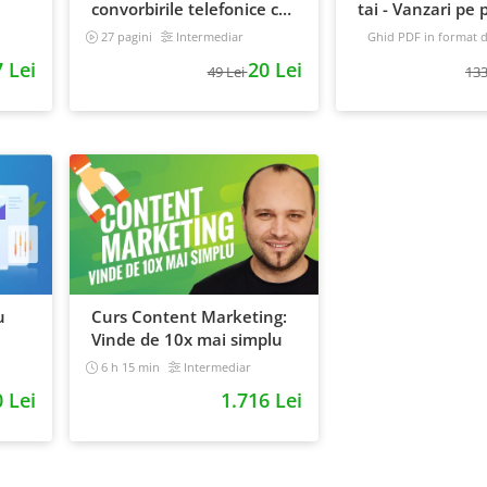
convorbirile telefonice cu
tai - Vanzari pe p
e
clientii
automat
27 pagini
Intermediar
Ghid PDF in format di
16 pagini
Avansat
 Lei
20 Lei
49 Lei
133
u
Curs Content Marketing:
Vinde de 10x mai simplu
6 h 15 min
Intermediar
0 Lei
1.716 Lei