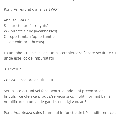
Pont! Fa regulat o analiza SWOT
Analiza SWOT:
S - puncte tari (strenghts)
W - puncte slabe (weaknesses)
O - oportunitati (opportunities)
T - amenintari (threats)
Fa un tabel cu aceste sectiuni si completeaza fiecare sectiune cu 
unde este loc de imbunatatiri.
3. LevelUp
- dezvoltarea proiectului tau
Setup - ce actiuni vei face pentru a indeplini provocarea?
Impuls - ce oferi ca produs/serviciu si cum obtii (primii) bani?
Amplificare - cum ai de gand sa castigi vanzari?
Pont! Adapteaza sales funnel-ul in functie de KPIs Indiferent ce d