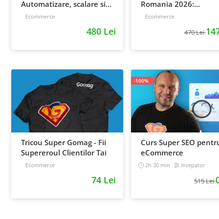
Automatizare, scalare si
Romania 2026:
loializare: ponturi pentru
inregistrari + material
Ecommerce
Ecommerce
strategia de business
extra
480 Lei
147
470 Lei
-100%
Tricou Super Gomag - Fii
Curs Super SEO pentr
Supereroul Clientilor Tai
eCommerce
Ecommerce
2h 30 min
Incepator
74 Lei
515 Lei