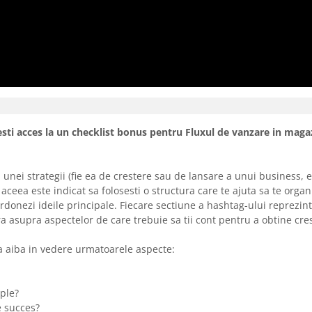
sti acces la un checklist bonus pentru Fluxul de vanzare in maga
nei strategii (fie ea de crestere sau de lansare a unui business, etc
e aceea este indicat sa folosesti o structura care te ajuta sa te organ
 ordonezi ideile principale. Fiecare sectiune a hashtag-ului reprezin
ra asupra aspectelor de care trebuie sa tii cont pentru a obtine cre
sa aiba in vedere urmatoarele aspecte:
mple?
e succes?