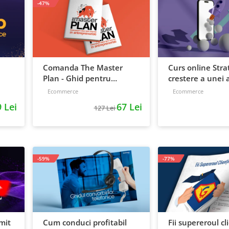
-47%
Comanda The Master
Curs online Stra
Plan - Ghid pentru
crestere a unei a
antreprenori, 138 pagini
de la idee, la ret
Ecommerce
Ecommerce
scalare
 Lei
67 Lei
127 Lei
-59%
-77%
mit
Cum conduci profitabil
Fii supereroul cl