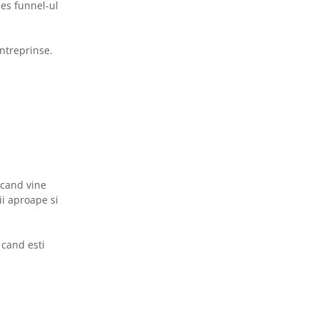
les funnel-ul
intreprinse.
 cand vine
ii aproape si
 cand esti