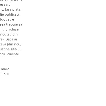
 research
ic, fara plata.
ie publicat).
duc catre
eea trebuie sa
miti produse
 noutati din
re). Daca ai
ceva (din nou,
stine site-ul,
entru cuvinte
i mare
a unui