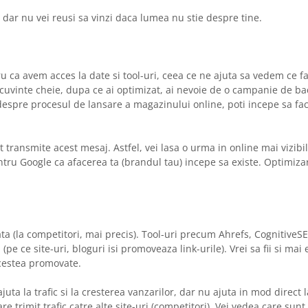
, dar nu vei reusi sa vinzi daca lumea nu stie despre tine.
ru ca avem acces la date si tool-uri, ceea ce ne ajuta sa vedem ce f
 cuvinte cheie, dupa ce ai optimizat, ai nevoie de o campanie de ba
 despre procesul de lansare a magazinului online, poti incepe sa fa
 transmite acest mesaj. Astfel, vei lasa o urma in online mai vizibi
pentru Google ca afacerea ta (brandul tau) incepe sa existe. Optimiza
iata (la competitori, mai precis). Tool-uri precum Ahrefs, Cognitive
 ce site-uri, bloguri isi promoveaza link-urile). Vrei sa fii si mai e
acestea promovate.
uta la trafic si la cresterea vanzarilor, dar nu ajuta in mod direct 
re trimit trafic catre alte site-uri (competitori). Vei vedea care sun