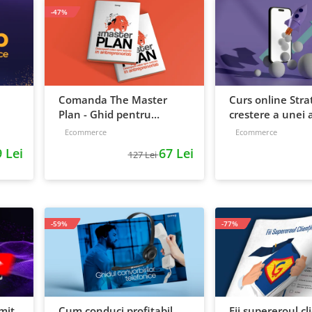
-47%
Comanda The Master
Curs online Stra
Plan - Ghid pentru
crestere a unei a
antreprenori, 138 pagini
de la idee, la ret
Ecommerce
Ecommerce
scalare
 Lei
67 Lei
127 Lei
-59%
-77%
mit
Cum conduci profitabil
Fii supereroul cl