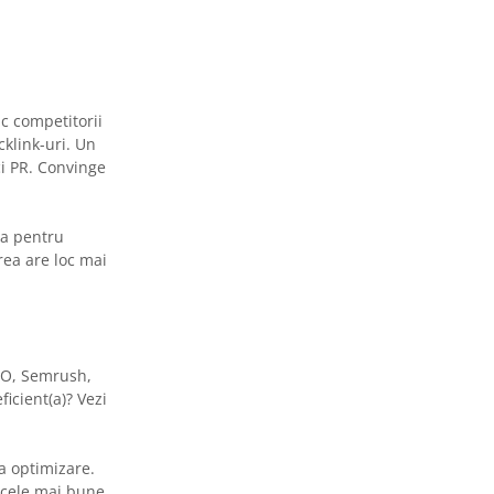
ac competitorii
cklink-uri. Un
ci PR. Convinge
la pentru
rea are loc mai
SEO, Semrush,
ficient(a)? Vezi
la optimizare.
t cele mai bune