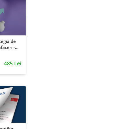
tegia de
faceri -
entie si
485 Lei
ientilor