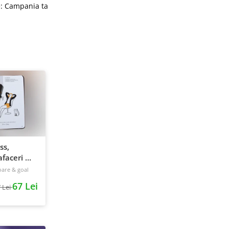
e: Campania ta
ss,
faceri &
240 pagini
oare & goal
67 Lei
 Lei