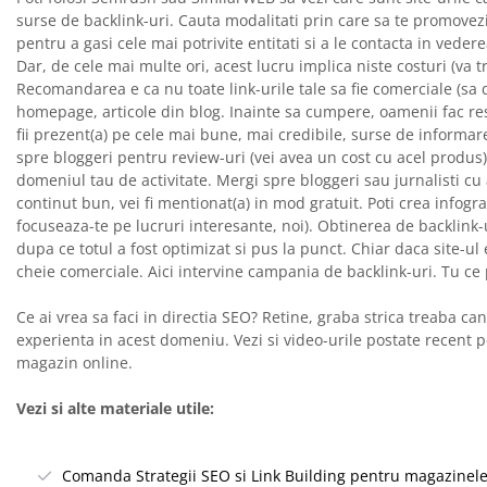
surse de backlink-uri. Cauta modalitati prin care sa te promovezi s
pentru a gasi cele mai potrivite entitati si a le contacta in vedere
Dar, de cele mai multe ori, acest lucru implica niste costuri (va t
Recomandarea e ca nu toate link-urile tale sa fie comerciale (sa 
homepage, articole din blog. Inainte sa cumpere, oamenii fac re
fii prezent(a) pe cele mai bune, mai credibile, surse de informa
spre bloggeri pentru review-uri (vei avea un cost cu acel produs).
domeniul tau de activitate. Mergi spre bloggeri sau jurnalisti cu 
continut bun, vei fi mentionat(a) in mod gratuit. Poti crea infog
focuseaza-te pe lucruri interesante, noi). Obtinerea de backlink-u
dupa ce totul a fost optimizat si pus la punct. Chiar daca site-ul
cheie comerciale. Aici intervine campania de backlink-uri. Tu ce
Ce ai vrea sa faci in directia SEO? Retine, graba strica treaba c
experienta in acest domeniu. Vezi si video-urile postate recent p
magazin online.
Vezi si alte materiale utile:
Comanda Strategii SEO si Link Building pentru magazinele o