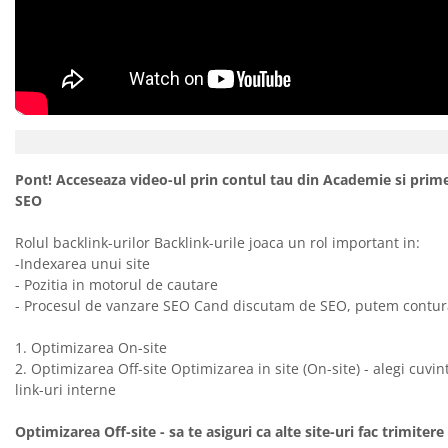
Pont! Acceseaza video-ul prin contul tau din Academie si prime
SEO
Rolul backlink-urilor Backlink-urile joaca un rol important in:
-Indexarea unui site
- Pozitia in motorul de cautare
- Procesul de vanzare SEO Cand discutam de SEO, putem contura
1. Optimizarea On-site
2. Optimizarea Off-site Optimizarea in site (On-site) - alegi cuvi
link-uri interne
Optimizarea Off-site - sa te asiguri ca alte site-uri fac trimitere