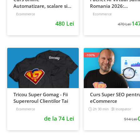
Automatizare, scalare si
Romania 2026:
loializare: ponturi pentru
inregistrari + material
Ecommerce
Ecommerce
strategia de business
extra
480 Lei
147
470 Lei
-100%
Tricou Super Gomag - Fii
Curs Super SEO pentr
Supereroul Clientilor Tai
eCommerce
Ecommerce
2h 30 min
Incepator
de la 74 Lei
514 Lei