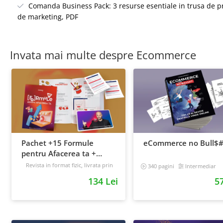
Comanda Business Pack: 3 resurse esentiale in trusa de pr
de marketing, PDF
Invata mai multe despre Ecommerce
Pachet +15 Formule
eCommerce no Bull$#
pentru Afacerea ta +
Prompt-uri dedicate +
Revista in format fizic, livrata prin
340 pagini
Intermediar
curier + Bonusuri digitale
Bonusuri digitale
134 Lei
57
Intermediar