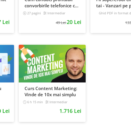
convorbirile telefonice cu
tai - Vanzari pe p
e
clientii
automat
27 pagini
Intermediar
Ghid PDF in format di
16 pagini
Avansat
 Lei
20 Lei
49 Lei
133
u
Curs Content Marketing:
Vinde de 10x mai simplu
6 h 15 min
Intermediar
0 Lei
1.716 Lei