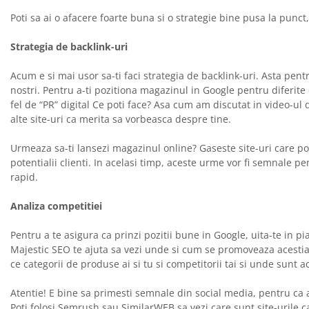
Poti sa ai o afacere foarte buna si o strategie bine pusa la punct
Strategia de backlink-uri
Acum e si mai usor sa-ti faci strategia de backlink-uri. Asta pent
nostri. Pentru a-ti pozitiona magazinul in Google pentru diferite
fel de “PR” digital Ce poti face? Asa cum am discutat in video-ul
alte site-uri ca merita sa vorbeasca despre tine.
Urmeaza sa-ti lansezi magazinul online? Gaseste site-uri care pot
potentialii clienti. In acelasi timp, aceste urme vor fi semnale 
rapid.
Analiza competitiei
Pentru a te asigura ca prinzi pozitii bune in Google, uita-te in p
Majestic SEO te ajuta sa vezi unde si cum se promoveaza acestia (pe
ce categorii de produse ai si tu si competitorii tai si unde sunt 
Atentie! E bine sa primesti semnale din social media, pentru ca aj
Poti folosi Semrush sau SimilarWEB sa vezi care sunt site-urile ca