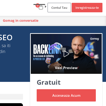
0
Contul Tau
Inregistreaza-te
Gomag in conversatie
 SEO
sa iti
din
Gratuit
Acceseaza Acum