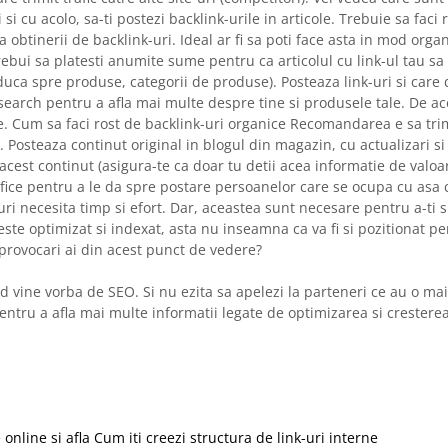
i cu acolo, sa-ti postezi backlink-urile in articole. Trebuie sa faci
a obtinerii de backlink-uri. Ideal ar fi sa poti face asta in mod organ
rebui sa platesti anumite sume pentru ca articolul cu link-ul tau sa f
duca spre produse, categorii de produse). Posteaza link-uri si care 
search pentru a afla mai multe despre tine si produsele tale. De ac
re. Cum sa faci rost de backlink-uri organice Recomandarea e sa tri
 Posteaza continut original in blogul din magazin, cu actualizari si
acest continut (asigura-te ca doar tu detii acea informatie de valoa
rafice pentru a le da spre postare persoanelor care se ocupa cu asa 
ri necesita timp si efort. Dar, aceastea sunt necesare pentru a-ti su
 este optimizat si indexat, asta nu inseamna ca va fi si pozitionat p
 provocari ai din acest punct de vedere?
and vine vorba de SEO. Si nu ezita sa apelezi la parteneri ce au o ma
entru a afla mai multe informatii legate de optimizarea si crestere
nline si afla Cum iti creezi structura de link-uri interne