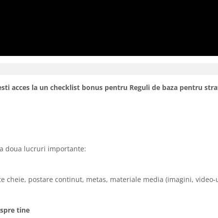
sti acces la un checklist bonus pentru Reguli de baza pentru str
 doua lucruri importante:
nte cheie, postare continut, metas, materiale media (imagini, video-u
 spre tine