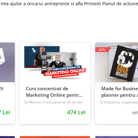
ima ajutor a oricarui antreprenor si afla Primesti Planul de actiun
-47%
!t
Curs concentrat de
Made for Busine
Marketing Online pentru
planner pentru a
antreprenori
viata, nedatat, 
#Bonus: Provocarea de 30 de zile
Checklists, organizat
- Deschide un magazin online care
tracker
 Lei
474 Lei
vinde
127
Incepator