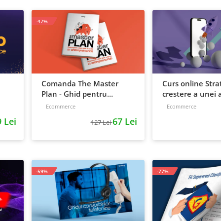
-47%
Comanda The Master
Curs online Stra
Plan - Ghid pentru
crestere a unei a
antreprenori, 138 pagini
de la idee, la ret
Ecommerce
Ecommerce
scalare
 Lei
67 Lei
127 Lei
-59%
-77%