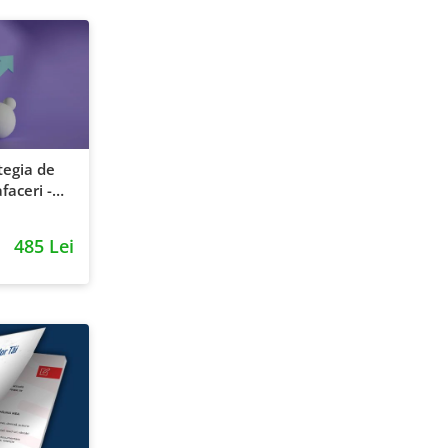
tegia de
faceri -
entie si
485 Lei