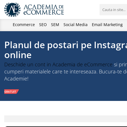
Ecommerce
SEO
SEM
Social Media
Email Marketing
Planul de postari pe Insta
online
Deschide un cont in Academia de eCommerce
si pri
cumperi materialele care te intereseaza. Bucura-te
Academie!
GRATUIT