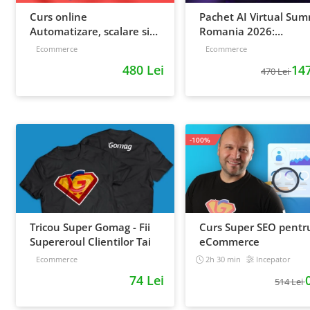
Curs online
Pachet AI Virtual Sum
Automatizare, scalare si
Romania 2026:
loializare: ponturi pentru
inregistrari + material
Ecommerce
Ecommerce
strategia de business
extra
480 Lei
147
470 Lei
-100%
Tricou Super Gomag - Fii
Curs Super SEO pentr
Supereroul Clientilor Tai
eCommerce
Ecommerce
2h 30 min
Incepator
74 Lei
514 Lei