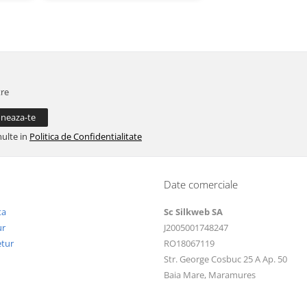
tre
multe in
Politica de Confidentialitate
Date comerciale
ta
Sc Silkweb SA
ur
J2005001748247
etur
RO18067119
Str. George Cosbuc 25 A Ap. 50
Baia Mare, Maramures