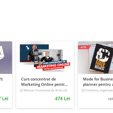
-47%
!t
Curs concentrat de
Made for Busine
Marketing Online pentru
planner pentru a
antreprenori
viata, nedatat, 
#Bonus: Provocarea de 30 de zile
Checklists, organizat
- Deschide un magazin online care
tracker
 Lei
474 Lei
vinde
127
Incepator