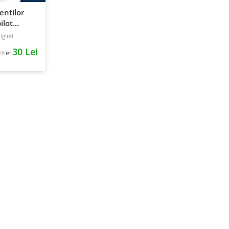
ientilor
ilot
gital
30 Lei
 Lei