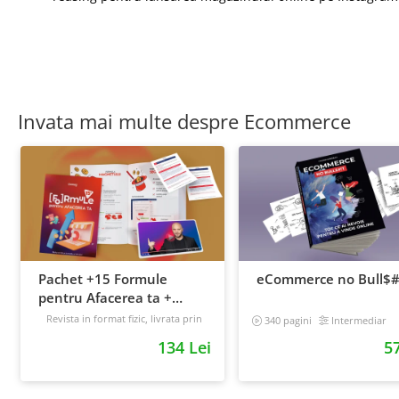
Invata mai multe despre Ecommerce
Pachet +15 Formule
eCommerce no Bull$#
pentru Afacerea ta +
Prompt-uri dedicate +
Revista in format fizic, livrata prin
340 pagini
Intermediar
curier + Bonusuri digitale
Bonusuri digitale
134 Lei
57
Intermediar