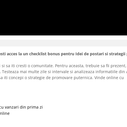
ti acces la un checklist bonus pentru Idei de postari si strategi
si sa iti cresti o comunitate. Pentru aceasta, trebuie sa fii prezent, 
. Testeaza mai multe zile si intervale si analizeaza informatiile din 
a iti concepi o strategie de promovare puternica. Vinde online cu
cu vanzari din prima zi
online