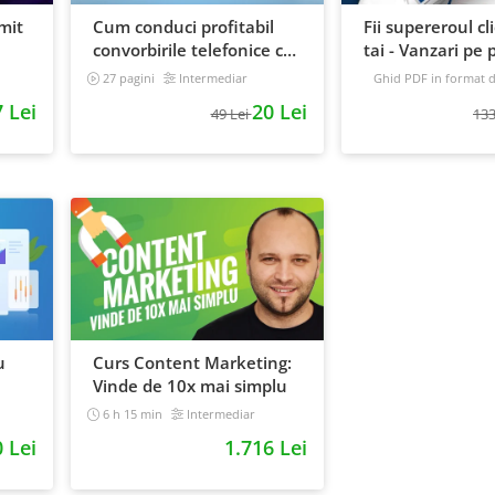
mit
Cum conduci profitabil
Fii supereroul cl
convorbirile telefonice cu
tai - Vanzari pe p
e
clientii
automat
27 pagini
Intermediar
Ghid PDF in format di
16 pagini
Avansat
 Lei
20 Lei
49 Lei
133
u
Curs Content Marketing:
Vinde de 10x mai simplu
6 h 15 min
Intermediar
0 Lei
1.716 Lei