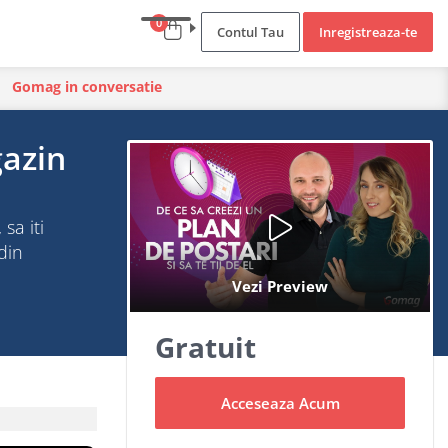
0
Contul Tau
Inregistreaza-te
Gomag in conversatie
gazin
sa iti
din
Gratuit
Acceseaza Acum