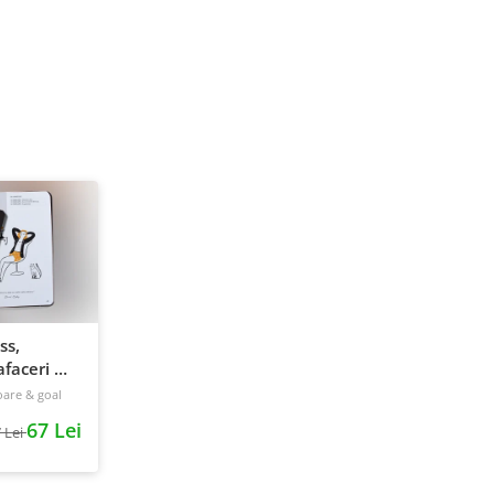
ss,
faceri &
240 pagini
oare & goal
67 Lei
 Lei