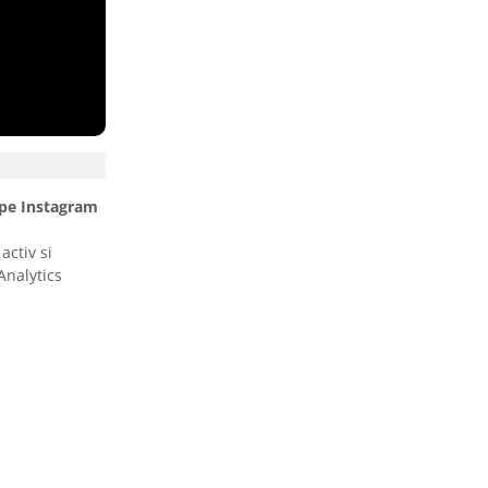
i pe Instagram
activ si
Analytics