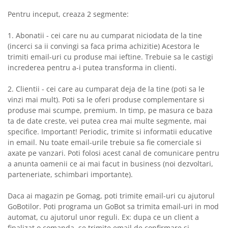
Pentru inceput, creaza 2 segmente:
1. Abonatii - cei care nu au cumparat niciodata de la tine
(incerci sa ii convingi sa faca prima achizitie) Acestora le
trimiti email-uri cu produse mai ieftine. Trebuie sa le castigi
increderea pentru a-i putea transforma in clienti.
2. Clientii - cei care au cumparat deja de la tine (poti sa le
vinzi mai mult). Poti sa le oferi produse complementare si
produse mai scumpe, premium. In timp, pe masura ce baza
ta de date creste, vei putea crea mai multe segmente, mai
specifice. Important! Periodic, trimite si informatii educative
in email. Nu toate email-urile trebuie sa fie comerciale si
axate pe vanzari. Poti folosi acest canal de comunicare pentru
a anunta oamenii ce ai mai facut in business (noi dezvoltari,
parteneriate, schimbari importante).
Daca ai magazin pe Gomag, poti trimite email-uri cu ajutorul
GoBotilor. Poti programa un GoBot sa trimita email-uri in mod
automat, cu ajutorul unor reguli. Ex: dupa ce un client a
finalizat o comanda, se trimite email de confirmare si