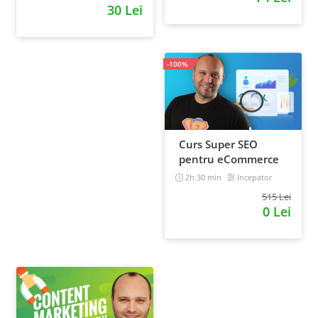
30 Lei
-100%
Curs Super SEO
pentru eCommerce
2h 30 min
Incepator
515 Lei
0 Lei