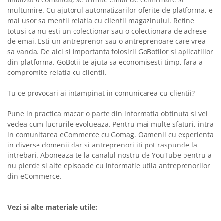
multumire. Cu ajutorul automatizarilor oferite de platforma, e
mai usor sa mentii relatia cu clientii magazinului. Retine
totusi ca nu esti un colectionar sau o colectionara de adrese
de emai. Esti un antreprenor sau o antreprenoare care vrea
sa vanda. De aici si importanta folosirii GoBotilor si aplicatiilor
din platforma. GoBotii te ajuta sa economisesti timp, fara a
compromite relatia cu clientii.
Tu ce provocari ai intampinat in comunicarea cu clientii?
Pune in practica macar o parte din informatia obtinuta si vei
vedea cum lucrurile evolueaza. Pentru mai multe sfaturi, intra
in comunitarea eCommerce cu Gomag. Oamenii cu experienta
in diverse domenii dar si antreprenori iti pot raspunde la
intrebari. Aboneaza-te la canalul nostru de YouTube pentru a
nu pierde si alte episoade cu informatie utila antreprenorilor
din eCommerce.
Vezi si alte materiale utile: