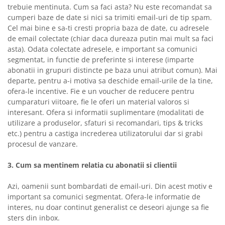
trebuie mentinuta. Cum sa faci asta? Nu este recomandat sa
cumperi baze de date si nici sa trimiti email-uri de tip spam.
Cel mai bine e sa-ti cresti propria baza de date, cu adresele
de email colectate (chiar daca dureaza putin mai mult sa faci
asta). Odata colectate adresele, e important sa comunici
segmentat, in functie de preferinte si interese (imparte
abonatii in grupuri distincte pe baza unui atribut comun). Mai
departe, pentru a-i motiva sa deschide email-urile de la tine,
ofera-le incentive. Fie e un voucher de reducere pentru
cumparaturi viitoare, fie le oferi un material valoros si
interesant. Ofera si informatii suplimentare (modalitati de
utilizare a produselor, sfaturi si recomandari, tips & tricks
etc.) pentru a castiga increderea utilizatorului dar si grabi
procesul de vanzare.
3. Cum sa mentinem relatia cu abonatii si clientii
Azi, oamenii sunt bombardati de email-uri. Din acest motiv e
important sa comunici segmentat. Ofera-le informatie de
interes, nu doar continut generalist ce deseori ajunge sa fie
sters din inbox.