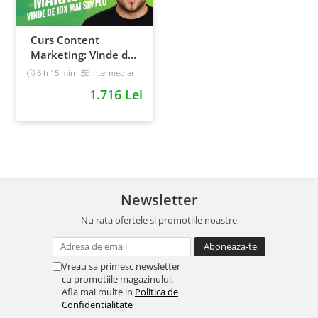
Curs Content
Marketing: Vinde de
10x mai simplu
6 h 15 min
Intermediar
1.716 Lei
Newsletter
Nu rata ofertele si promotiile noastre
Vreau sa primesc newsletter
cu promotiile magazinului.
Afla mai multe in
Politica de
Confidentialitate