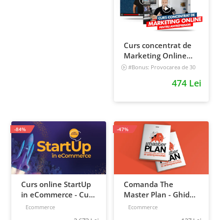
Curs concentrat de
Marketing Online
pentru antreprenori
#Bonus: Provocarea de 30
de zile - Deschide un magazin
474 Lei
online care vinde
Incepator
-84%
-47%
Curs online StartUp
Comanda The
in eCommerce - Cum
Master Plan - Ghid
deschizi un magazin
pentru antreprenori,
Ecommerce
Ecommerce
online 2022
138 pagini