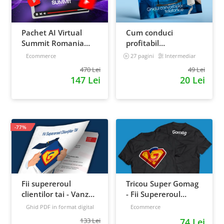
Pachet AI Virtual
Cum conduci
Summit Romania
profitabil
2026: inregistrari +
convorbirile
Ecommerce
27 pagini
Intermediar
materiale extra
telefonice cu clientii
470 Lei
49 Lei
147 Lei
20 Lei
-77%
Fii supereroul
Tricou Super Gomag
clientilor tai - Vanzari
- Fii Supereroul
pe pilot automat
Clientilor Tai
Ghid PDF in format digital
Ecommerce
16 pagini
Avansat
133 Lei
74 Lei