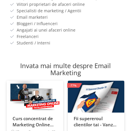
Viitori proprietari de afaceri online
Specialisti de marketing / Agentii
Email marketeri
Bloggeri / Influenceri
Angajati ai unei afaceri online
Freelanceri
Studenti / Interni
Invata mai multe despre Email
Marketing
-77%
Curs concentrat de
Fii supereroul
Marketing Online
clientilor tai - Vanzari
pentru antreprenori
pe pilot automat