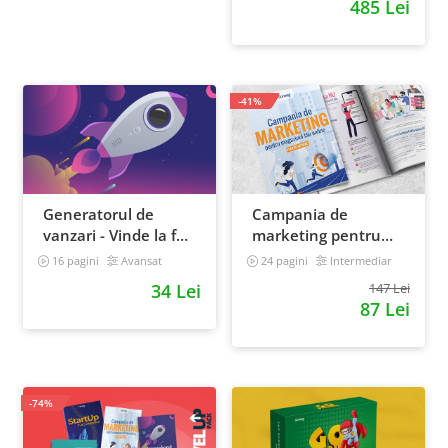
485 Lei
-41%
Generatorul de
Campania de
vanzari - Vinde la fel
marketing pentru
ca brandurile mari
magazinul tau
16 pagini
Avansat
24 pagini
Intermediar
online. Plan de
34 Lei
147 Lei
actiune
87 Lei
-74%