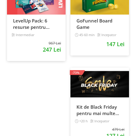
LevelUp Pack: 6
GoFunnel Board
resurse pentru
Game
antreprenorii care
Intermediar
45-60 min
Incepator
vor sa isi creasca
967 Lei
147 Lei
afacerile
247 Lei
-73%
Kit de Black Friday
pentru mai multe
vanzari in magazinul
+20 h
Incepator
tau - Curs Video
479 Lei
Online
127 Lei