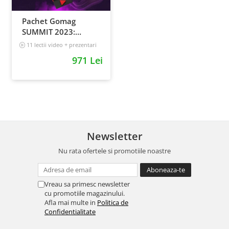
Pachet Gomag
SUMMIT 2023:
inregistrari +
11 lectii video + prezentari
prezentari
5 h 25 min
971 Lei
Newsletter
Nu rata ofertele si promotiile noastre
Vreau sa primesc newsletter
cu promotiile magazinului.
Afla mai multe in
Politica de
Confidentialitate