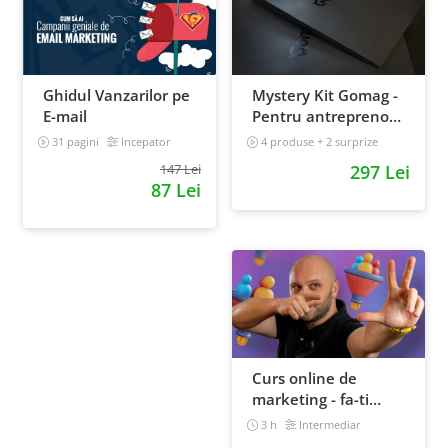
Ghidul Vanzarilor pe
Mystery Kit Gomag -
E-mail
Pentru antreprenorii
curajosi - digital
31 pagini
Incepator
4 produse + 2 surprize
Intermediar
147 Lei
297 Lei
87 Lei
Curs online de
marketing - fa-ti
propriul sales funnel
3 h
Intermediar