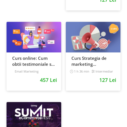
Curs online: Cum
Curs Strategia de
obtii testimoniale si
marketing
recenzii puternice
multichannel
Email Marketing
1 h 36 min
Intermediar
457 Lei
127 Lei