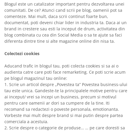
Blogul este un catalizator important pentru dezvoltarea unei
comunitati. De ce? Atunci cand scrii pe blog, oamenii pot sa
comenteze. Mai mult, daca scrii continut foarte bun,
documentat, poti deveni chiar lider in industria ta. Daca ai un
brand in crestere sau esti la inceput de drum, activitatea din
blog combinata cu cea din Social Media o sa te ajute sa faci
diferenta dintre tine si alte magazine online din nisa ta.
Colectezi cookies
Aducand trafic in blogul tau, poti colecta cookies si sa ai o
audienta catre care poti face remarketing. Ce poti scrie acum
pe blogul magazinul tau online:
1. Scrie un articol despre „Povestea ta” Povestea business-ului
tau este unica. Gandeste-te la principalele motive pentru care
ai inceput/ vrei sa incepi un business, precum si motivul
pentru care oamenii ar dori sa cumpere de la tine. Iti
recomand sa redactezi o poveste personala, emotionanta.
Vorbeste mai mult despre brand si mai putin despre partea
comerciala a acestuia.
2. Scrie despre o categorie de produse… … pe care doresti sa