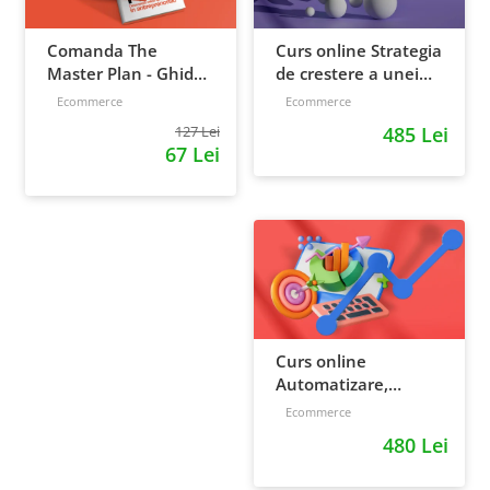
Comanda The
Curs online Strategia
Master Plan - Ghid
de crestere a unei
pentru antreprenori,
afaceri - de la idee, la
Ecommerce
Ecommerce
138 pagini
retentie si scalare
127 Lei
485 Lei
67 Lei
Curs online
Automatizare,
scalare si loializare:
Ecommerce
ponturi pentru
480 Lei
strategia de business