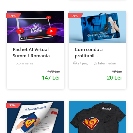
-69%
-59%
Pachet AI Virtual
Cum conduci
Summit Romania
profitabil
2026: inregistrari +
convorbirile
Ecommerce
27 pagini
Intermediar
materiale extra
telefonice cu clientii
470 Lei
49 Lei
147 Lei
20 Lei
-77%