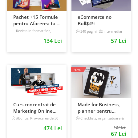
Pachet +15 Formule
eCommerce no
pentru Afacerea ta +
Bull$#!t
Prompt-uri dedicate
Revista in format fizic,
340 pagini
Intermediar
livrata prin curier + Bonusuri
+ Bonusuri digitale
134 Lei
57 Lei
digitale
Intermediar
-47%
Curs concentrat de
Made for Business,
Marketing Online
planner pentru
pentru antreprenori
afaceri & viata,
#Bonus: Provocarea de 30
Checklists, organizatoare &
de zile - Deschide un magazin
goal tracker
nedatat, 240 pagini
474 Lei
127 Lei
online care vinde
67 Lei
Incepator