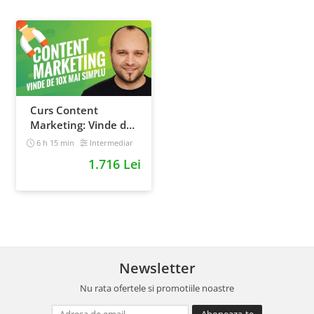
Curs Content
Marketing: Vinde de
10x mai simplu
6 h 15 min
Intermediar
1.716 Lei
Newsletter
Nu rata ofertele si promotiile noastre