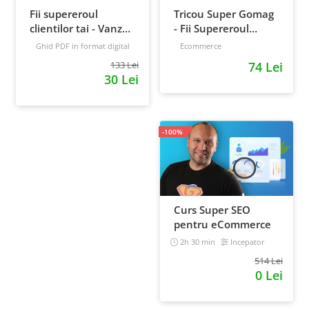
Fii supereroul
Tricou Super Gomag
clientilor tai - Vanzari
- Fii Supereroul
pe pilot automat
Clientilor Tai
Ghid PDF in format digital
Ecommerce
16 pagini
Avansat
133 Lei
74 Lei
30 Lei
-100%
Curs Super SEO
pentru eCommerce
2h 30 min
Incepator
514 Lei
0 Lei