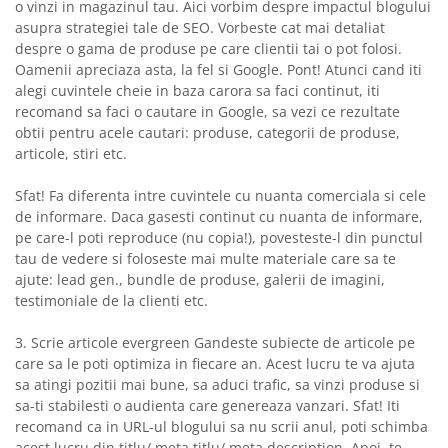
o vinzi in magazinul tau. Aici vorbim despre impactul blogului
asupra strategiei tale de SEO. Vorbeste cat mai detaliat
despre o gama de produse pe care clientii tai o pot folosi.
Oamenii apreciaza asta, la fel si Google. Pont! Atunci cand iti
alegi cuvintele cheie in baza carora sa faci continut, iti
recomand sa faci o cautare in Google, sa vezi ce rezultate
obtii pentru acele cautari: produse, categorii de produse,
articole, stiri etc.
Sfat! Fa diferenta intre cuvintele cu nuanta comerciala si cele
de informare. Daca gasesti continut cu nuanta de informare,
pe care-l poti reproduce (nu copia!), povesteste-l din punctul
tau de vedere si foloseste mai multe materiale care sa te
ajute: lead gen., bundle de produse, galerii de imagini,
testimoniale de la clienti etc.
3. Scrie articole evergreen Gandeste subiecte de articole pe
care sa le poti optimiza in fiecare an. Acest lucru te va ajuta
sa atingi pozitii mai bune, sa aduci trafic, sa vinzi produse si
sa-ti stabilesti o audienta care genereaza vanzari. Sfat! Iti
recomand ca in URL-ul blogului sa nu scrii anul, poti schimba
acest lucru din titlu/ meta titlu/ meta description. Apoi, te