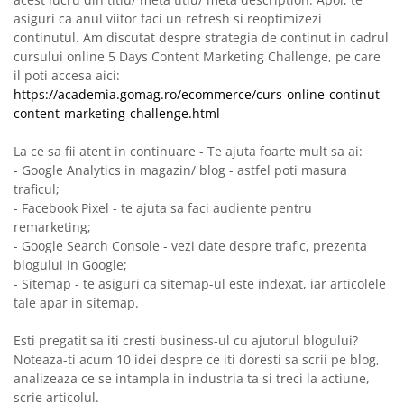
asiguri ca anul viitor faci un refresh si reoptimizezi
continutul. Am discutat despre strategia de continut in cadrul
cursului online 5 Days Content Marketing Challenge, pe care
il poti accesa aici:
https://academia.gomag.ro/ecommerce/curs-online-continut-
content-marketing-challenge.html
La ce sa fii atent in continuare - Te ajuta foarte mult sa ai:
- Google Analytics in magazin/ blog - astfel poti masura
traficul;
- Facebook Pixel - te ajuta sa faci audiente pentru
remarketing;
- Google Search Console - vezi date despre trafic, prezenta
blogului in Google;
- Sitemap - te asiguri ca sitemap-ul este indexat, iar articolele
tale apar in sitemap.
Esti pregatit sa iti cresti business-ul cu ajutorul blogului?
Noteaza-ti acum 10 idei despre ce iti doresti sa scrii pe blog,
analizeaza ce se intampla in industria ta si treci la actiune,
scrie articolul.