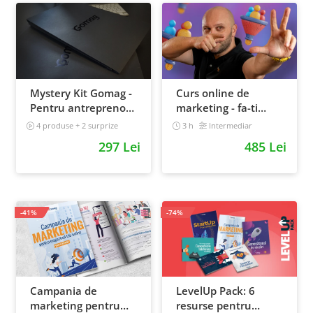
Mystery Kit Gomag -
Curs online de
Pentru antreprenorii
marketing - fa-ti
curajosi - digital
propriul sales funnel
4 produse + 2 surprize
3 h
Intermediar
Intermediar
297 Lei
485 Lei
-41%
-74%
Campania de
LevelUp Pack: 6
marketing pentru
resurse pentru