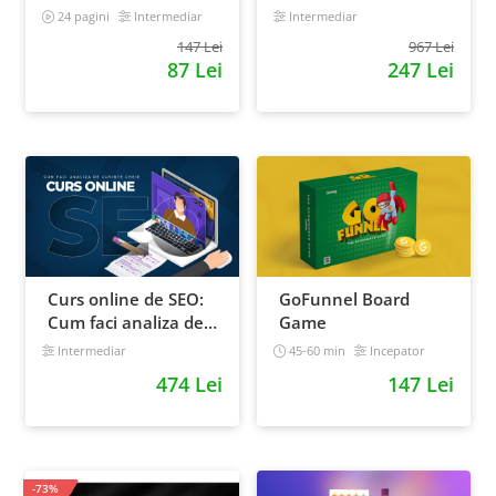
magazinul tau
antreprenorii care
24 pagini
Intermediar
Intermediar
online. Plan de
vor sa isi creasca
147 Lei
967 Lei
actiune
afacerile
87 Lei
247 Lei
Curs online de SEO:
GoFunnel Board
Cum faci analiza de
Game
cuvinte cheie si
Intermediar
45-60 min
Incepator
castigi clienti din
474 Lei
147 Lei
Google
-73%