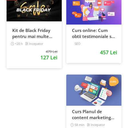
Kit de Black Friday
Curs online: Cum
pentru mai multe
obtii testimoniale si
vanzari in magazinul
recenzii puternice
+20 h
Incepator
SEO
tau - Curs Video
479 Lei
457 Lei
Online
127 Lei
Curs Planul de
content marketing
pentru un magazin
58 min
Incepator