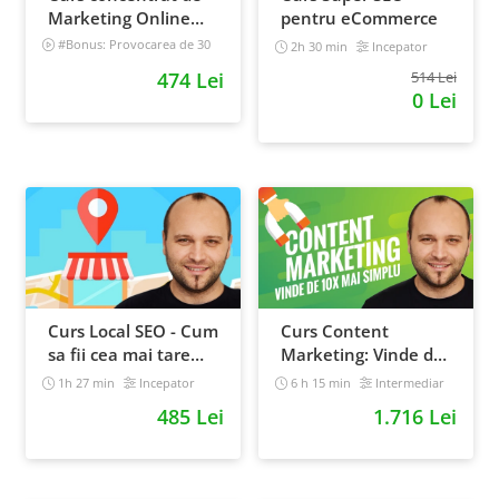
Marketing Online
pentru eCommerce
pentru antreprenori
#Bonus: Provocarea de 30
2h 30 min
Incepator
de zile - Deschide un magazin
474 Lei
514 Lei
online care vinde
0 Lei
Incepator
Curs Local SEO - Cum
Curs Content
sa fii cea mai tare
Marketing: Vinde de
afacere din orasul
10x mai simplu
1h 27 min
Incepator
6 h 15 min
Intermediar
tau
485 Lei
1.716 Lei