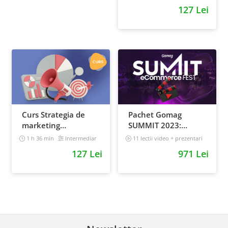
online
127 Lei
Curs Strategia de
Pachet Gomag
marketing
SUMMIT 2023:
multichannel
inregistrari +
1 h 36 min
Intermediar
11 lectii video + prezentari
prezentari
5 h 25 min
127 Lei
971 Lei