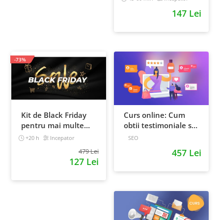
147 Lei
-73%
Kit de Black Friday
Curs online: Cum
pentru mai multe
obtii testimoniale si
vanzari in magazinul
recenzii puternice
+20 h
Incepator
SEO
tau - Curs Video
479 Lei
457 Lei
Online
127 Lei