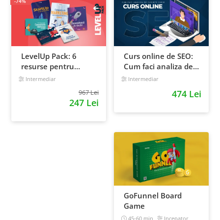
-74%
LevelUp Pack: 6
Curs online de SEO:
resurse pentru
Cum faci analiza de
antreprenorii care
cuvinte cheie si
Intermediar
Intermediar
vor sa isi creasca
castigi clienti din
967 Lei
474 Lei
afacerile
Google
247 Lei
GoFunnel Board
Game
45-60 min
Incepator