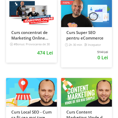
-100%
Curs concentrat de
Curs Super SEO
Marketing Online
pentru eCommerce
pentru antreprenori
#Bonus: Provocarea de 30
2h 30 min
Incepator
de zile - Deschide un magazin
474 Lei
514 Lei
online care vinde
0 Lei
Incepator
Curs Local SEO - Cum
Curs Content
sa fii cea mai tare
Marketing: Vinde de