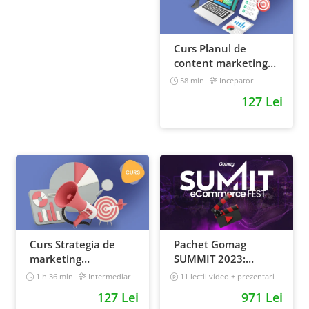
Curs Planul de
content marketing
pentru un magazin
58 min
Incepator
online
127 Lei
Curs Strategia de
Pachet Gomag
marketing
SUMMIT 2023:
multichannel
inregistrari +
1 h 36 min
Intermediar
11 lectii video + prezentari
prezentari
5 h 25 min
127 Lei
971 Lei