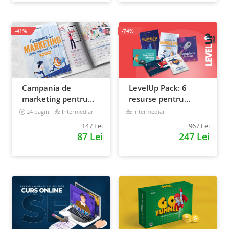
-41%
-74%
Campania de
LevelUp Pack: 6
marketing pentru
resurse pentru
magazinul tau
antreprenorii care
24 pagini
Intermediar
Intermediar
online. Plan de
vor sa isi creasca
147 Lei
967 Lei
actiune
afacerile
87 Lei
247 Lei