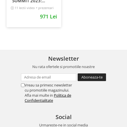
SUMMIT 2023:
inregistrari +
11 lectii video + prezentari
prezentari
5 h 25 min
971 Lei
Newsletter
Nu rata ofertele si promotiile noastre
Vreau sa primesc newsletter
cu promotiile magazinului.
Afla mai multe in
Politica de
Confidentialitate
Social
Urmareste-ne in social media