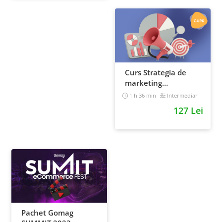
Curs Strategia de
marketing
multichannel
1 h 36 min
Intermediar
127 Lei
Pachet Gomag