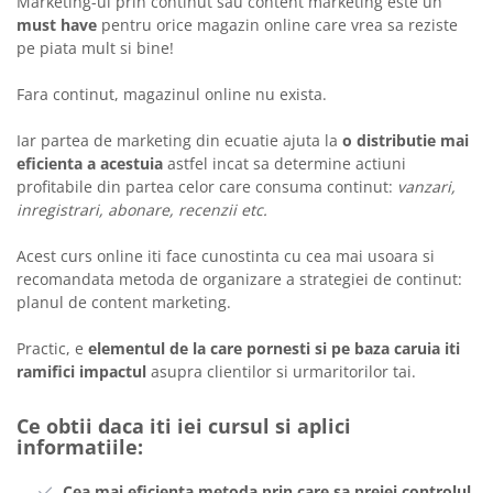
Marketing-ul prin continut sau content marketing este un
must have
pentru orice magazin online care vrea sa reziste
pe piata mult si bine!
Fara continut, magazinul online nu exista.
Iar partea de marketing din ecuatie ajuta la
o distributie mai
eficienta a acestuia
astfel incat sa determine actiuni
profitabile din partea celor care consuma continut:
vanzari,
inregistrari, abonare, recenzii etc.
Acest curs online iti face cunostinta cu
cea mai usoara si
recomandata metoda de organizare a strategiei de continut:
planul de content marketing.
Practic, e
elementul de la care pornesti si pe baza caruia iti
ramifici impactul
asupra clientilor si urmaritorilor tai.
Ce obtii daca iti iei cursul si aplici
informatiile:
Cea mai eficienta metoda prin care sa preiei controlul