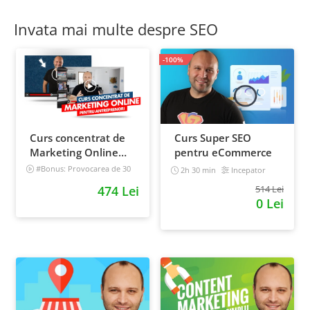
Invata mai multe despre SEO
-100%
Curs concentrat de
Curs Super SEO
Marketing Online
pentru eCommerce
pentru antreprenori
#Bonus: Provocarea de 30
2h 30 min
Incepator
de zile - Deschide un magazin
474 Lei
514 Lei
online care vinde
0 Lei
Incepator