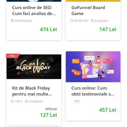
Curs online de SEO:
GoFunnel Board
Cum faci analiza de
Game
cuvinte cheie si
Intermediar
45-60 min
Incepator
castigi clienti din
474 Lei
147 Lei
Google
-73%
Kit de Black Friday
Curs online: Cum
pentru mai multe
obtii testimoniale si
vanzari in magazinul
recenzii puternice
+20 h
Incepator
SEO
tau - Curs Video
479 Lei
457 Lei
Online
127 Lei