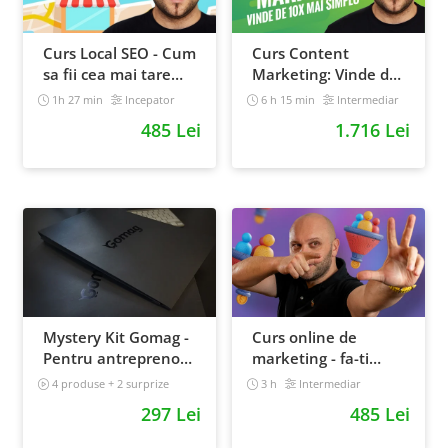
Curs Local SEO - Cum
Curs Content
sa fii cea mai tare
Marketing: Vinde de
afacere din orasul
10x mai simplu
1h 27 min
Incepator
6 h 15 min
Intermediar
tau
485 Lei
1.716 Lei
Mystery Kit Gomag -
Curs online de
Pentru antreprenorii
marketing - fa-ti
curajosi - digital
propriul sales funnel
4 produse + 2 surprize
3 h
Intermediar
Intermediar
297 Lei
485 Lei