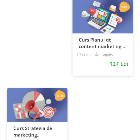
Curs Planul de
content marketing
pentru un magazin
58 min
Incepator
online
127 Lei
Curs Strategia de
marketing