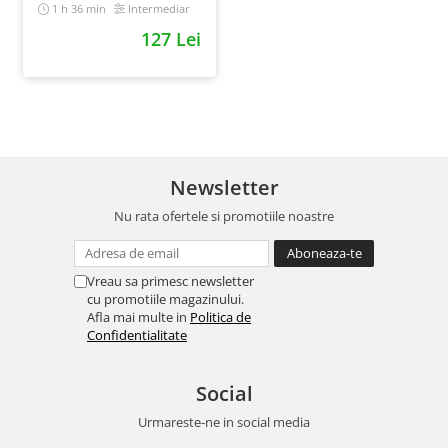
multichannel
1 h 36 min
Intermediar
127 Lei
Newsletter
Nu rata ofertele si promotiile noastre
Vreau sa primesc newsletter
cu promotiile magazinului.
Afla mai multe in
Politica de
Confidentialitate
Social
Urmareste-ne in social media