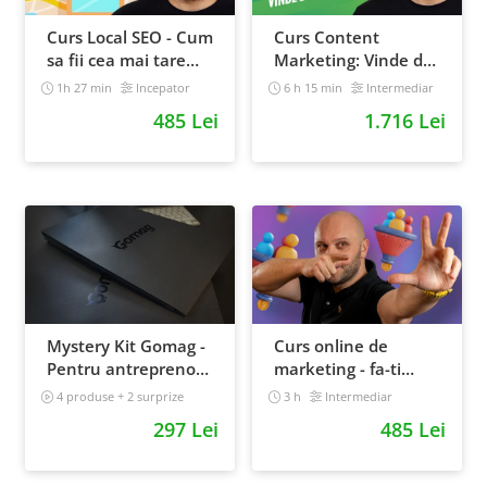
Curs Local SEO - Cum
Curs Content
sa fii cea mai tare
Marketing: Vinde de
afacere din orasul
10x mai simplu
1h 27 min
Incepator
6 h 15 min
Intermediar
tau
485 Lei
1.716 Lei
Mystery Kit Gomag -
Curs online de
Pentru antreprenorii
marketing - fa-ti
curajosi - digital
propriul sales funnel
4 produse + 2 surprize
3 h
Intermediar
Intermediar
297 Lei
485 Lei