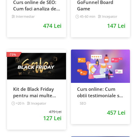
Curs online de SEO:
GoFunnel Board
Cum faci analiza de
Game
cuvinte cheie si
Intermediar
45-60 min
Incepator
castigi clienti din
474 Lei
147 Lei
Google
-73%
Kit de Black Friday
Curs online: Cum
pentru mai multe
obtii testimoniale si
vanzari in magazinul
recenzii puternice
+20 h
Incepator
SEO
tau - Curs Video
479 Lei
457 Lei
Online
127 Lei