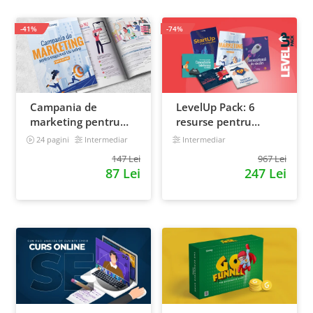
-41%
-74%
Campania de
LevelUp Pack: 6
marketing pentru
resurse pentru
magazinul tau
antreprenorii care
24 pagini
Intermediar
Intermediar
online. Plan de
vor sa isi creasca
147 Lei
967 Lei
actiune
afacerile
87 Lei
247 Lei