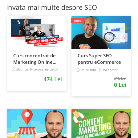
Invata mai multe despre SEO
-100%
Curs concentrat de
Curs Super SEO
Marketing Online
pentru eCommerce
pentru antreprenori
#Bonus: Provocarea de 30
2h 30 min
Incepator
de zile - Deschide un magazin
474 Lei
515 Lei
online care vinde
0 Lei
Incepator