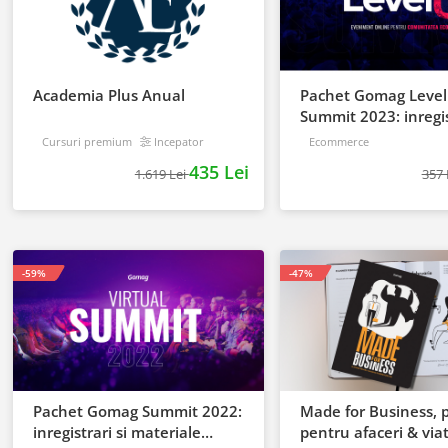
Academia Plus Anual
Pachet Gomag Leve
Summit 2023: inregis
materiale BONUS
Cursuri premium
Incepator
Ecommerce
435 Lei
1.619 Lei
357 
-59%
-47%
Pachet Gomag Summit 2022:
Made for Business, 
inregistrari si materiale
pentru afaceri & viat