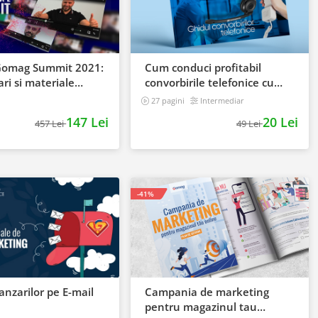
Gomag Summit 2021:
Cum conduci profitabil
ari si materiale
convorbirile telefonice cu
clientii
27 pagini
Intermediar
147 Lei
20 Lei
457 Lei
49 Lei
-41%
anzarilor pe E-mail
Campania de marketing
pentru magazinul tau