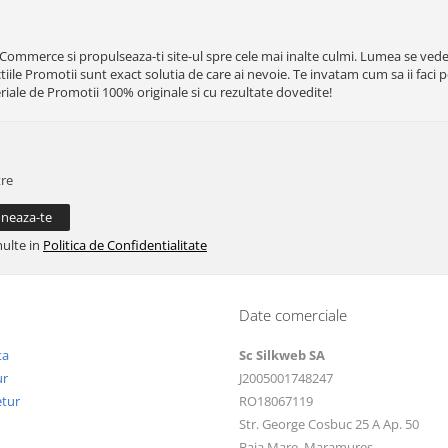
eCommerce si propulseaza-ti site-ul spre cele mai inalte culmi. Lumea se vede 
lectiile Promotii sunt exact solutia de care ai nevoie. Te invatam cum sa ii faci p
iale de Promotii 100% originale si cu rezultate dovedite!
tre
multe in
Politica de Confidentialitate
Date comerciale
ta
Sc Silkweb SA
ur
J2005001748247
etur
RO18067119
Str. George Cosbuc 25 A Ap. 50
Baia Mare, Maramures