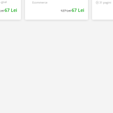
138 pagini
& goal
Ecommerce
31 pagini
67 Lei
67 Lei
Lei
127 Lei