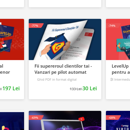
-77%
-74%
al
Fii supereroul clientilor tai -
LevelUp 
renor
Vanzari pe pilot automat
pentru a
vor sa is
Ghid PDF in format digital
Intermedi
16 pagini
Avansat
197 Lei
30 Lei
ei
133 Lei
-69%
-68%