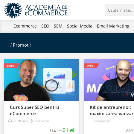
Ecommerce
SEO
SEM
Social Media
Email Marketing
/
Promotii
-100%
-89%
Curs Super SEO pentru
Kit de antreprenor:
eCommerce
maximizarea vanzari
start, la succes
2h 30 min
Incepator
Ecommerce
0 Lei
514 Lei
880 