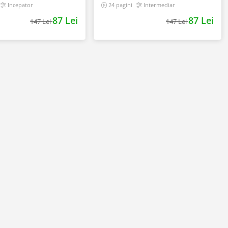
online. Plan de actiune
Incepator
24 pagini
Intermediar
87 Lei
87 Lei
147 Lei
147 Lei