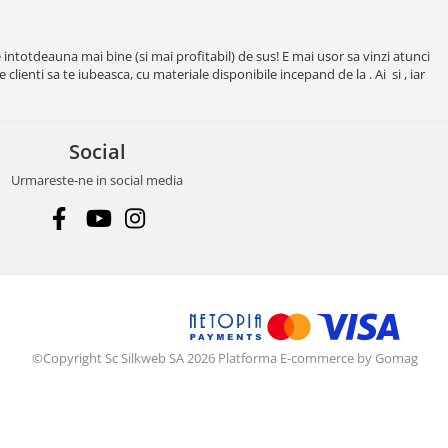
intotdeauna mai bine (si mai profitabil) de sus! E mai usor sa vinzi atunci
e clienti sa te iubeasca, cu materiale disponibile incepand de la . Ai si , iar
Social
Urmareste-ne in social media
©Copyright Sc Silkweb SA 2026
Platforma E-commerce by Gomag