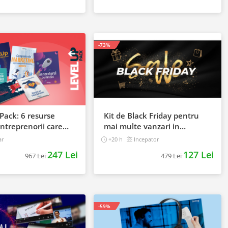
-73%
Pack: 6 resurse
Kit de Black Friday pentru
ntreprenorii care
mai multe vanzari in
i creasca afacerile
magazinul tau - Curs Video
ar
+20 h
Incepator
Online
247 Lei
127 Lei
967 Lei
479 Lei
-59%