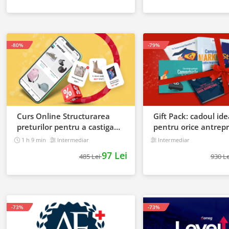
-80%
-79%
Curs Online Structurarea
Gift Pack: cadoul ide
preturilor pentru a castiga
pentru orice antrep
mai multi clienti
1 h 9 min
Intermediar
Intermediar
97 Lei
485 Lei
930 L
-73%
-73%