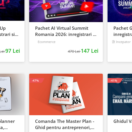
lUp
Pachet AI Virtual Summit
Pachet 
trari si
Romania 2026: inregistrari +
inregistr
materiale extra
BONUS
Ecommerce
Incepator
97 Lei
147 Lei
Lei
470 Lei
-47%
-41%
planner
Comanda The Master Plan -
Ghidul V
a,
Ghid pentru antreprenori,