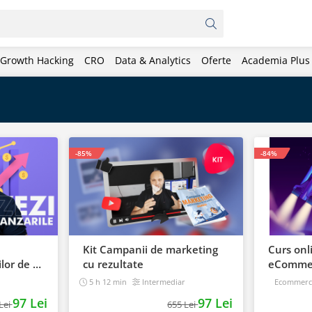
Growth Hacking
CRO
Data & Analytics
Oferte
Academia Plus
-85%
-84%
Kit Campanii de marketing
Curs onl
lor de la
cu rezultate
eCommer
un maga
5 h 12 min
Intermediar
Ecommerc
97 Lei
97 Lei
Lei
655 Lei