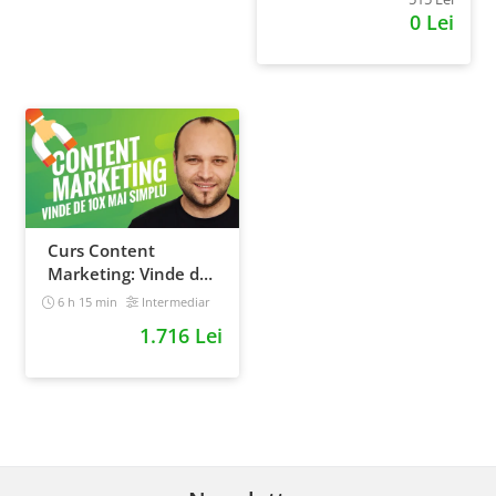
0 Lei
Curs Content
Marketing: Vinde de
10x mai simplu
6 h 15 min
Intermediar
1.716 Lei