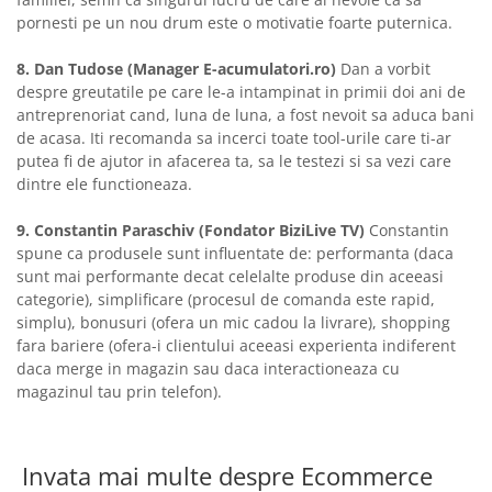
pornesti pe un nou drum este o motivatie foarte puternica.
8. Dan Tudose (Manager E-acumulatori.ro)
Dan a vorbit
despre greutatile pe care le-a intampinat in primii doi ani de
antreprenoriat cand, luna de luna, a fost nevoit sa aduca bani
de acasa. Iti recomanda sa incerci toate tool-urile care ti-ar
putea fi de ajutor in afacerea ta, sa le testezi si sa vezi care
dintre ele functioneaza.
9. Constantin Paraschiv (Fondator BiziLive TV)
Constantin
spune ca produsele sunt influentate de: performanta (daca
sunt mai performante decat celelalte produse din aceeasi
categorie), simplificare (procesul de comanda este rapid,
simplu), bonusuri (ofera un mic cadou la livrare), shopping
fara bariere (ofera-i clientului aceeasi experienta indiferent
daca merge in magazin sau daca interactioneaza cu
magazinul tau prin telefon).
Invata mai multe despre Ecommerce