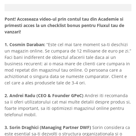
Pont! Acceseaza video-ul prin contul tau din Academie si
primesti acces la un checklist bonus pentru Fluxul tau de
vanzari!
1. Cosmin Daraban:
“Este cel mai tare moment sa-ti deschizi
un magazin online. Se cumpara de 12 milioane de euro pe zi.”
Faci bani indiferent de obiectul afacerii tale daca ai un
business recurent: ai o masa mare de clienti care cumpara in
mod repetat din magazinul tau online. O persoana care a
achizitionat o singura data se numeste cumparator. Client e
cel care a ales produsele tale de 3-4 ori.
2. Andrei Radu (CEO & Founder GPeC)
Andrei iti recomanda
sa ii oferi utilizatorului cat mai multe detalii despre produs si,
foarte important, sa iti optimizezi magazinul online pentru
telefonul mobil.
3. Sorin Draghici (Managing Partner DWF)
Sorin considera ca
este esential sa-ti dezvolti o structura organizationala si o