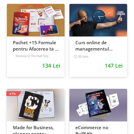
Pachet +15 Formule
Curs online de
pentru Afacerea ta +
managementul
Prompt-uri dedicate
timpului: cum sa
Revista in format fizic,
50 min
livrata prin curier + Bonusuri
+ Bonusuri digitale
prioritizezi si sa iti
134 Lei
147 Lei
digitale
cresti
Intermediar
productivitatea
-47%
Made for Business,
eCommerce no
planner pentru
Bull$#!t