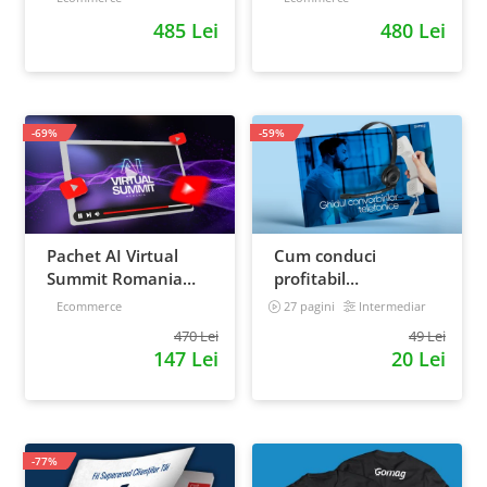
retentie si scalare
ponturi pentru
485 Lei
480 Lei
strategia de business
-69%
-59%
Pachet AI Virtual
Cum conduci
Summit Romania
profitabil
2026: inregistrari +
convorbirile
Ecommerce
27 pagini
Intermediar
materiale extra
telefonice cu clientii
470 Lei
49 Lei
147 Lei
20 Lei
-77%