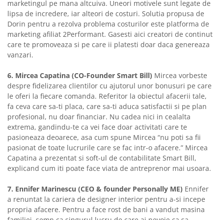
marketingul pe mana altcuiva. Uneori motivele sunt legate de
lipsa de incredere, iar alteori de costuri. Solutia propusa de
Dorin pentru a rezolva problema costurilor este platforma de
marketing afiliat 2Performant. Gasesti aici creatori de continut
care te promoveaza si pe care ii platesti doar daca genereaza
vanzari.
6. Mircea Capatina (CO-Founder Smart Bill)
Mircea vorbeste
despre fidelizarea clientilor cu ajutorul unor bonusuri pe care
le oferi la fiecare comanda. Referitor la obiectul afacerii tale,
fa ceva care sa-ti placa, care sa-ti aduca satisfactii si pe plan
profesional, nu doar financiar. Nu cadea nici in cealalta
extrema, gandindu-te ca vei face doar activitati care te
pasioneaza deoarece, asa cum spune Mircea “nu poti sa fii
pasionat de toate lucrurile care se fac intr-o afacere.” Mircea
Capatina a prezentat si soft-ul de contabilitate Smart Bill,
explicand cum iti poate face viata de antreprenor mai usoara.
7. Ennifer Marinescu (CEO & founder Personally ME)
Ennifer
a renuntat la cariera de designer interior pentru a-si incepe
propria afacere. Pentru a face rost de bani a vandut masina
familiei, semn ca singurul lucru de care ai nevoie ca sa