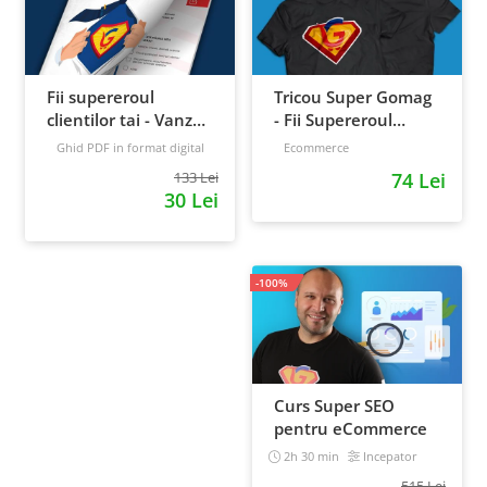
Fii supereroul
Tricou Super Gomag
clientilor tai - Vanzari
- Fii Supereroul
pe pilot automat
Clientilor Tai
Ghid PDF in format digital
Ecommerce
16 pagini
Avansat
133 Lei
74 Lei
30 Lei
-100%
Curs Super SEO
pentru eCommerce
2h 30 min
Incepator
515 Lei