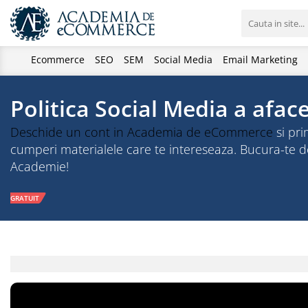
Ecommerce
SEO
SEM
Social Media
Email Marketing
Politica Social Media a aface
Deschide un cont in Academia de eCommerce
si pri
cumperi materialele care te intereseaza. Bucura-te
Academie!
GRATUIT