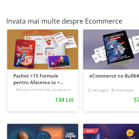
Invata mai multe despre Ecommerce
Pachet +15 Formule
eCommerce no Bull$#
pentru Afacerea ta +
Prompt-uri dedicate +
Revista in format fizic, livrata prin
340 pagini
Intermediar
curier + Bonusuri digitale
Bonusuri digitale
134 Lei
57
Intermediar
-84%