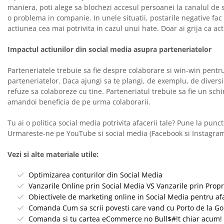
maniera, poti alege sa blochezi accesul persoanei la canalul de s
o problema in companie. In unele situatii, postarile negative fac 
actiunea cea mai potrivita in cazul unui hate. Doar ai grija ca 
Impactul actiunilor din social media asupra parteneriatelor
Parteneriatele trebuie sa fie despre colaborare si win-win pentru
parteneriatelor. Daca ajungi sa te plangi, de exemplu, de diversi 
refuze sa colaboreze cu tine. Parteneriatul trebuie sa fie un schi
amandoi beneficia de pe urma colaborarii.
Tu ai o politica social media potrivita afacerii tale? Pune la pu
Urmareste-ne pe YouTube si social media (Facebook si Instagram) 
Vezi si alte materiale utile:
Optimizarea conturilor din Social Media
Vanzarile Online prin Social Media VS Vanzarile prin Prop
Obiectivele de marketing online in Social Media pentru afa
Comanda Cum sa scrii povesti care vand cu Porto de la Gom
Comanda si tu cartea eCommerce no Bull$#!t chiar acum!