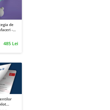
tegia de
faceri -
entie si
485 Lei
ientilor
ilot