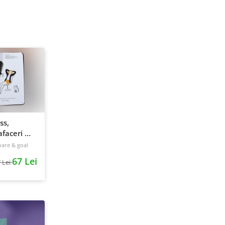
ss,
faceri &
240 pagini
oare & goal
67 Lei
 Lei