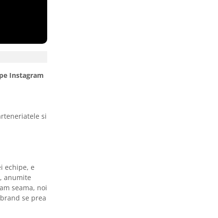
i pe Instagram
rteneriatele si
i echipe, e
a, anumite
 dam seama, noi
i brand se prea