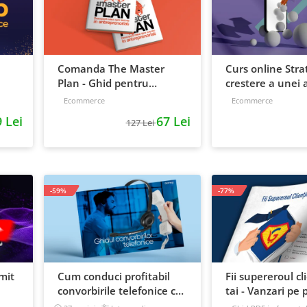
Comanda The Master
Curs online Stra
Plan - Ghid pentru
crestere a unei a
antreprenori, 138 pagini
de la idee, la ret
Ecommerce
Ecommerce
scalare
 Lei
67 Lei
127 Lei
-59%
-77%
mit
Cum conduci profitabil
Fii supereroul cl
convorbirile telefonice cu
tai - Vanzari pe p
e
clientii
automat