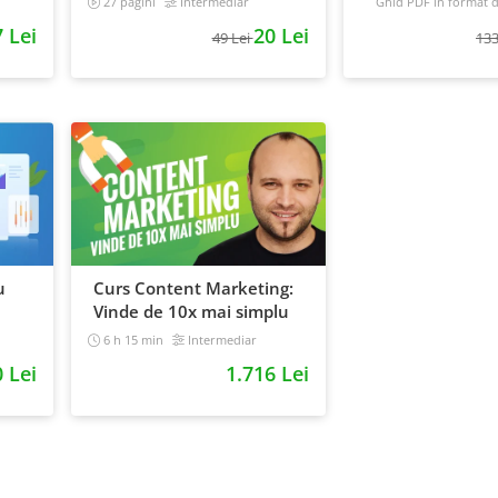
27 pagini
Intermediar
Ghid PDF in format di
16 pagini
Avansat
 Lei
20 Lei
49 Lei
133
u
Curs Content Marketing:
Vinde de 10x mai simplu
6 h 15 min
Intermediar
0 Lei
1.716 Lei