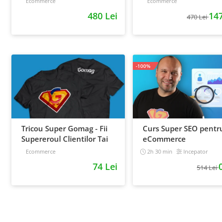
Ecommerce
Ecommerce
strategia de business
extra
480 Lei
147
470 Lei
-100%
Tricou Super Gomag - Fii
Curs Super SEO pentr
Supereroul Clientilor Tai
eCommerce
Ecommerce
2h 30 min
Incepator
74 Lei
514 Lei