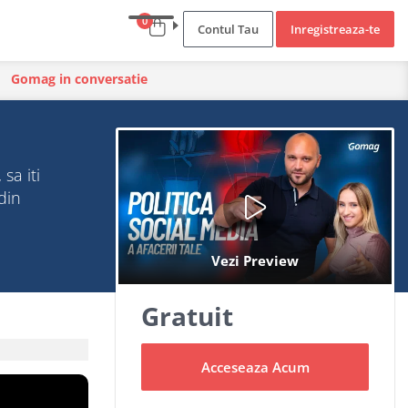
0
Contul Tau
Inregistreaza-te
Gomag in conversatie
sa iti
din
Gratuit
Acceseaza Acum