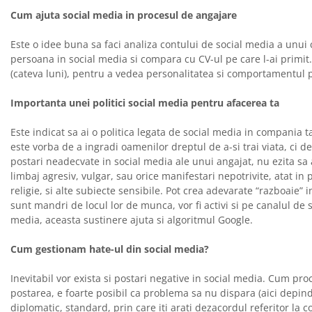
Cum ajuta social media in procesul de angajare
Este o idee buna sa faci analiza contului de social media a unui 
persoana in social media si compara cu CV-ul pe care l-ai primit
(cateva luni), pentru a vedea personalitatea si comportamentul 
Importanta unei politici social media pentru afacerea ta
Este indicat sa ai o politica legata de social media in compania 
este vorba de a ingradi oamenilor dreptul de a-si trai viata, ci d
postari neadecvate in social media ale unui angajat, nu ezita sa 
limbaj agresiv, vulgar, sau orice manifestari nepotrivite, atat in 
religie, si alte subiecte sensibile. Pot crea adevarate “razboaie”
sunt mandri de locul lor de munca, vor fi activi si pe canalul de s
media, aceasta sustinere ajuta si algoritmul Google.
Cum gestionam hate-ul din social media?
Inevitabil vor exista si postari negative in social media. Cum pr
postarea, e foarte posibil ca problema sa nu dispara (aici depind
diplomatic, standard, prin care iti arati dezacordul referitor l