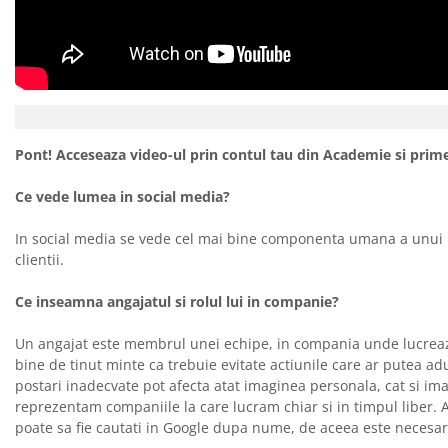
Pont! Acceseaza video-ul prin contul tau din Academie si primes
Ce vede lumea in social media?
In social media se vede cel mai bine componenta umana a unui bu
clientii.
Ce inseamna angajatul si rolul lui in companie?
Un angajat este membrul unei echipe, in compania unde lucreaza
bine de tinut minte ca trebuie evitate actiunile care ar putea ad
postari inadecvate pot afecta atat imaginea personala, cat si 
reprezentam companiile la care lucram chiar si in timpul liber. 
poate sa fie cautati in Google dupa nume, de aceea este necesar