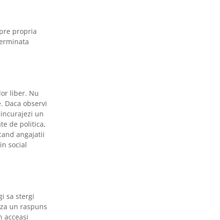
spre propria
terminata
lor liber. Nu
e. Daca observi
 incurajezi un
te de politica,
 cand angajatii
in social
i sa stergi
eaza un raspuns
n acceasi