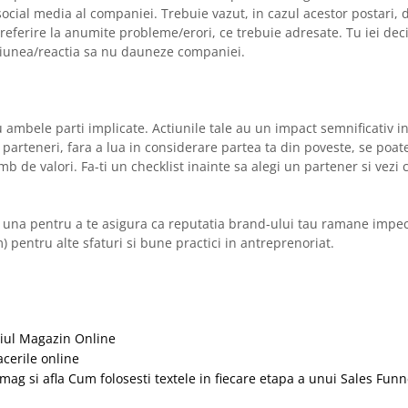
ocial media al companiei. Trebuie vazut, in cazul acestor postari, 
referire la anumite probleme/erori, ce trebuie adresate. Tu iei deciz
actiunea/reactia sa nu dauneze companiei.
 ambele parti implicate. Actiunile tale au un impact semnificativ i
parteneri, fara a lua in considerare partea ta din poveste, se poate 
mb de valori. Fa-ti un checklist inainte sa alegi un partener si vezi
nct una pentru a te asigura ca reputatia brand-ului tau ramane impec
pentru alte sfaturi si bune practici in antreprenoriat.
riul Magazin Online
cerile online
ag si afla Cum folosesti textele in fiecare etapa a unui Sales Funn