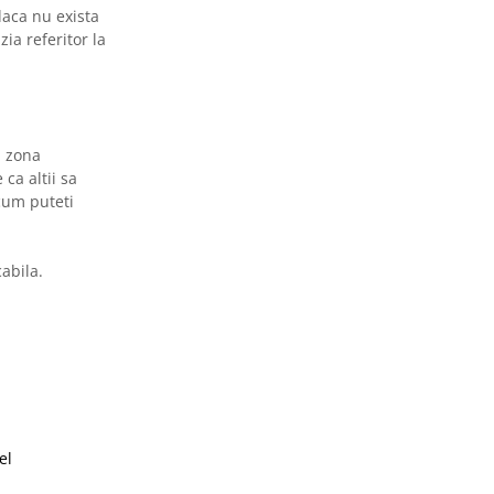
daca nu exista
ia referitor la
n zona
ca altii sa
 cum puteti
abila.
el