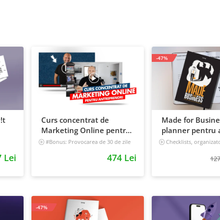
-47%
!t
Curs concentrat de
Made for Busine
Marketing Online pentru
planner pentru a
antreprenori
viata, nedatat, 
#Bonus: Provocarea de 30 de zile
Checklists, organizat
- Deschide un magazin online care
tracker
 Lei
474 Lei
vinde
127
Incepator
-47%