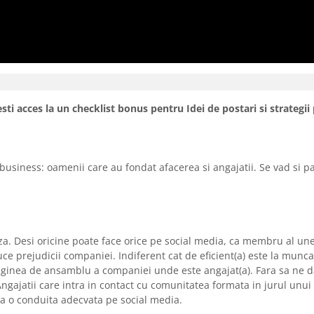
ti acces la un checklist bonus pentru Idei de postari si strategi
siness: oamenii care au fondat afacerea si angajatii. Se vad si pa
. Desi oricine poate face orice pe social media, ca membru al une
uce prejudicii companiei. Indiferent cat de eficient(a) este la munc
imaginea de ansamblu a companiei unde este angajat(a). Fara sa ne
Angajatii care intra in contact cu comunitatea formata in jurul unu
a o conduita adecvata pe social media.