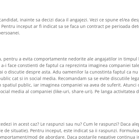
candidat, inainte sa decizi daca il angajezi. Vezi ce spune el/ea de
. Pentru inceput ar fi indicat sa se faca un contract pe perioada de
persoanei.
ta, pentru a evita comportamente nedorite ale angajatilor in timpul 
e a-i face constienti de faptul ca reprezinta imaginea companiei tal
ai o discutie despre asta. Adu oamenilor la cunostinta faptul ca nu
public cat si in social media. Recomandam sa se evite discutiile lega
 in spatiul public, iar imaginea companiei va avea de suferit. Atunci
ocial media al companiei (like-uri, share-uri). Pe langa activitatea d
ocedezi in acest caz? Le raspunzi sau nu? Cum le raspunzi? Daca aleg
e de situatie). Pentru inceput, este indicat sa ii raspunzi. Formul
a comportament/mod de abordare. Daca postarile negative continua i