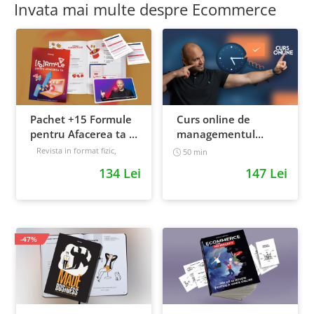
Invata mai multe despre Ecommerce
Pachet +15 Formule
Curs online de
pentru Afacerea ta +
managementul
Prompt-uri dedicate
timpului: cum sa
Revista in format fizic,
50 min
livrata prin curier + Bonusuri
+ Bonusuri digitale
prioritizezi si sa iti
134 Lei
147 Lei
digitale
cresti
Intermediar
productivitatea
-47%