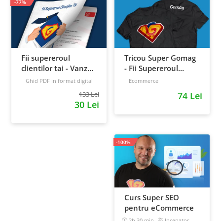
-77%
Fii supereroul
Tricou Super Gomag
clientilor tai - Vanzari
- Fii Supereroul
pe pilot automat
Clientilor Tai
Ghid PDF in format digital
Ecommerce
16 pagini
Avansat
133 Lei
74 Lei
30 Lei
-100%
Curs Super SEO
pentru eCommerce
2h 30 min
Incepator