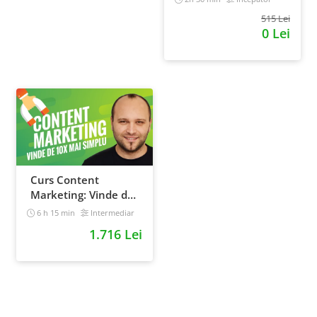
515 Lei
0 Lei
Curs Content
Marketing: Vinde de
10x mai simplu
6 h 15 min
Intermediar
1.716 Lei