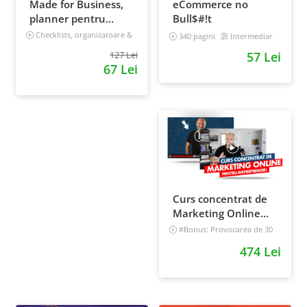
Made for Business,
eCommerce no
planner pentru
Bull$#!t
afaceri & viata,
Checklists, organizatoare &
340 pagini
Intermediar
goal tracker
nedatat, 240 pagini
127 Lei
57 Lei
67 Lei
Curs concentrat de
Marketing Online
pentru antreprenori
#Bonus: Provocarea de 30
de zile - Deschide un magazin
474 Lei
online care vinde
Incepator