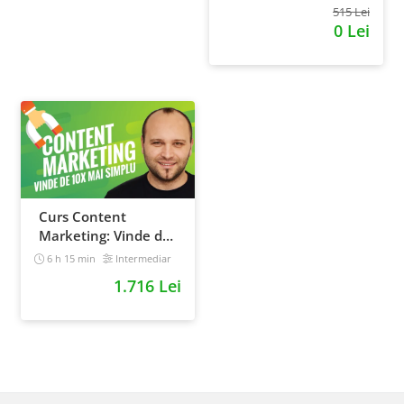
515 Lei
0 Lei
Curs Content
Marketing: Vinde de
10x mai simplu
6 h 15 min
Intermediar
1.716 Lei