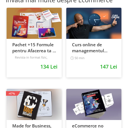
Pachet +15 Formule
Curs online de
pentru Afacerea ta +
managementul
Prompt-uri dedicate
timpului: cum sa
Revista in format fizic,
50 min
livrata prin curier + Bonusuri
+ Bonusuri digitale
prioritizezi si sa iti
134 Lei
147 Lei
digitale
cresti
Intermediar
productivitatea
-47%
Made for Business,
eCommerce no