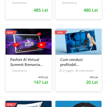
afaceri - de la idee, la
scalare si loializare:
Ecommerce
Ecommerce
retentie si scalare
ponturi pentru
485 Lei
480 Lei
strategia de business
-69%
-59%
Pachet AI Virtual
Cum conduci
Summit Romania
profitabil
2026: inregistrari +
convorbirile
Ecommerce
27 pagini
Intermediar
materiale extra
telefonice cu clientii
470 Lei
49 Lei
147 Lei
20 Lei
-77%