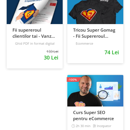
Fii supereroul
Tricou Super Gomag
clientilor tai - Vanzari
- Fii Supereroul
pe pilot automat
Clientilor Tai
Ghid PDF in format digital
Ecommerce
16 pagini
Avansat
133 Lei
74 Lei
30 Lei
-100%
Curs Super SEO
pentru eCommerce
2h 30 min
Incepator