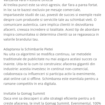
Al treilea punct este sa vinzi agresiv, dar fara a parea fortat.
In loc sa te bazezi exclusiv pe mesaje comerciale,
impartaseste studii de caz, povesti de succes si exemple reale
despre cum produsele si serviciile tale au schimbat vieti. O
comunicare autentica, care implica clientii in dezvoltarea
afacerii, creeaza incredere si loialitate. Acest tip de abordare
inspira comunitatea si determina clientii sa se regaseasca in
valorile brandului tau.
Adaptarea la Schimbarile Pietei
Nu uita ca algoritmii se modifica continuu, iar metodele
traditionale de publicitate nu mai asigura acelasi succes ca
inainte. Uita-te la cum isi construiesc afacerea gigantii din
industrie: acestia investesc in continut non-comercial,
colaboreaza cu influenceri si participa activ la evenimente,
atat online cat si offline. Schimbarea este esentiala pentru a
ramane competitiv in era digitala.
Invitatie la Gomag Summit
Daca vrei sa descoperi si alte strategii eficiente pentru a-ti
creste afacerea, te invit la Gomag Summit. Evenimentul, 100%