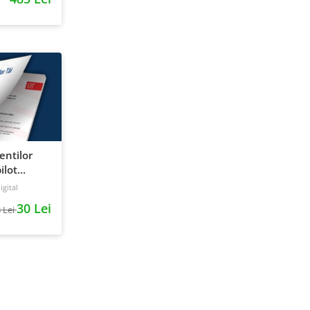
ientilor
ilot
gital
30 Lei
 Lei