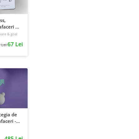
ss,
faceri &
240 pagini
oare & goal
67 Lei
 Lei
tegia de
faceri -
entie si
485 Lei