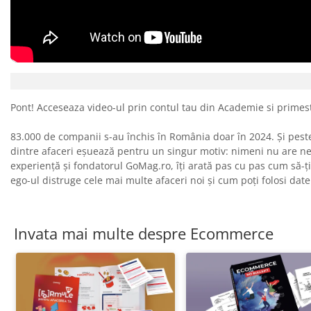
Pont! Acceseaza video-ul prin contul tau din Academie si primes
83.000 de companii s-au închis în România doar în 2024. Și peste 
dintre afaceri eșuează pentru un singur motiv: nimeni nu are n
experiență și fondatorul GoMag.ro, îți arată pas cu pas cum să-ți 
ego-ul distruge cele mai multe afaceri noi și cum poți folosi date r
Invata mai multe despre Ecommerce