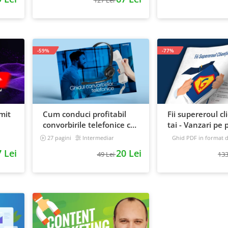
-59%
-77%
mit
Cum conduci profitabil
Fii supereroul cl
convorbirile telefonice cu
tai - Vanzari pe p
e
clientii
automat
27 pagini
Intermediar
Ghid PDF in format di
16 pagini
Avansat
 Lei
20 Lei
49 Lei
133