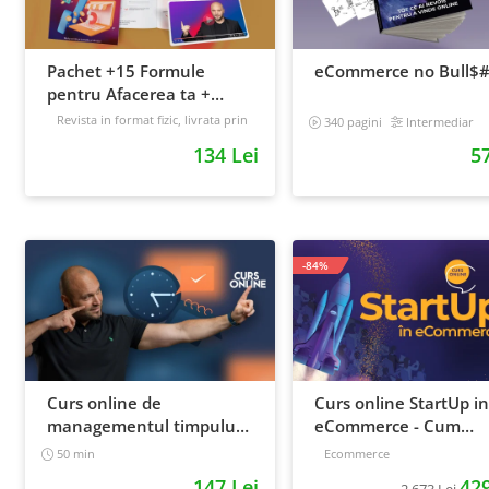
Pachet +15 Formule
eCommerce no Bull$#
pentru Afacerea ta +
Prompt-uri dedicate +
Revista in format fizic, livrata prin
340 pagini
Intermediar
curier + Bonusuri digitale
Bonusuri digitale
134 Lei
57
Intermediar
-84%
Curs online de
Curs online StartUp in
managementul timpului:
eCommerce - Cum
cum sa prioritizezi si sa iti
deschizi un magazin
50 min
Ecommerce
cresti productivitatea
online 2022
147 Lei
429
2.673 Lei