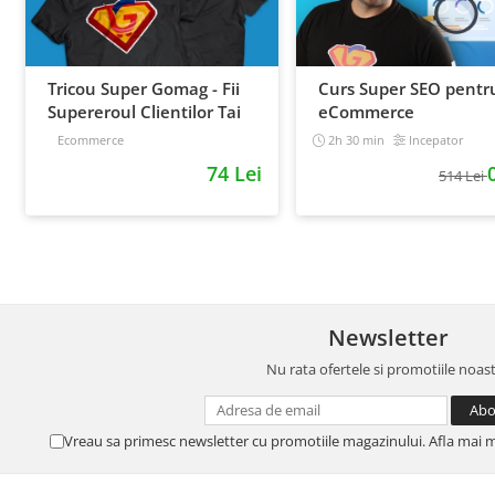
Tricou Super Gomag - Fii
Curs Super SEO pentr
Supereroul Clientilor Tai
eCommerce
Ecommerce
2h 30 min
Incepator
74 Lei
514 Lei
Newsletter
Nu rata ofertele si promotiile noas
Vreau sa primesc newsletter cu promotiile magazinului. Afla mai 