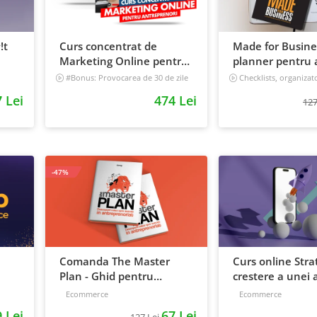
!t
Curs concentrat de
Made for Busine
Marketing Online pentru
planner pentru a
antreprenori
viata, nedatat, 
#Bonus: Provocarea de 30 de zile
Checklists, organizat
- Deschide un magazin online care
tracker
 Lei
474 Lei
vinde
127
Incepator
-47%
Comanda The Master
Curs online Stra
Plan - Ghid pentru
crestere a unei a
antreprenori, 138 pagini
de la idee, la ret
Ecommerce
Ecommerce
scalare
 Lei
67 Lei
127 Lei