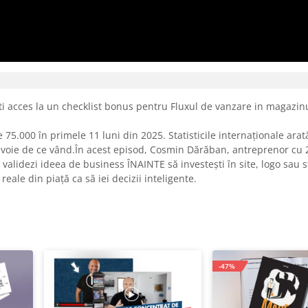
ti acces la un checklist bonus pentru Fluxul de vanzare in magazinu
75.000 în primele 11 luni din 2025. Statisticile internaționale ara
evoie de ce vând.În acest episod, Cosmin Dărăban, antreprenor cu 
validezi ideea de business ÎNAINTE să investești în site, logo sau st
eale din piață ca să iei decizii inteligente.
-47%