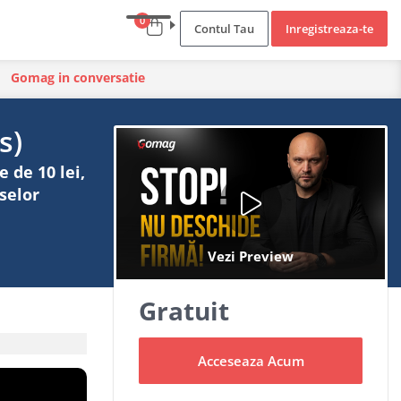
0
Contul Tau
Inregistreaza-te
Gomag in conversatie
s)
 de 10 lei,
selor
Gratuit
Acceseaza Acum