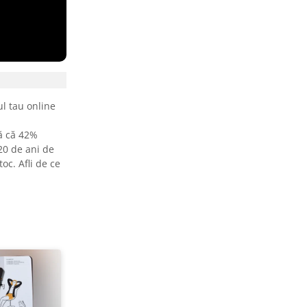
l tau online
tă că 42%
20 de ani de
oc. Afli de ce