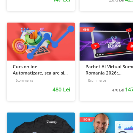
-69%
Curs online
Pachet AI Virtual Sum
Automatizare, scalare si
Romania 2026:
loializare: ponturi pentru
inregistrari + material
Ecommerce
Ecommerce
strategia de business
extra
480 Lei
147
470 Lei
-100%