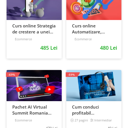
Curs online Strategia
Curs online
de crestere a unei
Automatizare,
afaceri - de la idee, la
scalare si loializare:
Ecommerce
Ecommerce
retentie si scalare
ponturi pentru
485 Lei
480 Lei
strategia de business
-69%
-59%
Pachet AI Virtual
Cum conduci
Summit Romania
profitabil
2026: inregistrari +
convorbirile
Ecommerce
27 pagini
Intermediar
materiale extra
telefonice cu clientii
470 Lei
49 Lei