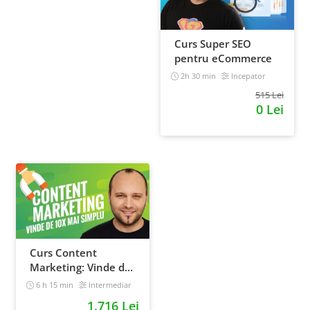
Curs Super SEO
pentru eCommerce
2h 30 min
Incepator
515 Lei
0 Lei
Curs Content
Marketing: Vinde de
10x mai simplu
6 h 15 min
Intermediar
1.716 Lei