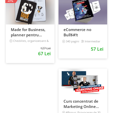
-47%
Made for Business,
eCommerce no
planner pentru
Bull$#!t
afaceri & viata,
Checklists, organizatoare &
340 pagini
Intermediar
goal tracker
nedatat, 240 pagini
127 Lei
57 Lei
67 Lei
Curs concentrat de
Marketing Online
pentru antreprenori
#Bonus: Provocarea de 30