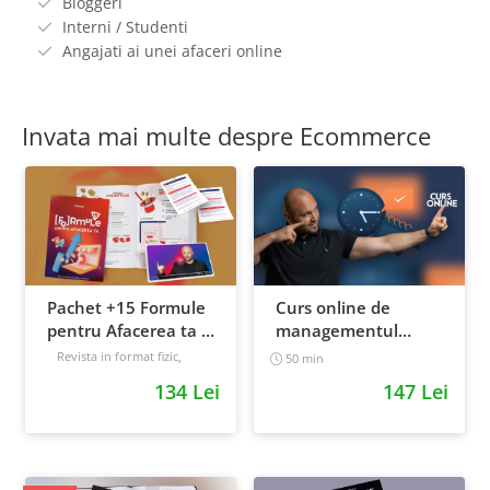
Bloggeri
Interni / Studenti
Angajati ai unei afaceri online
Invata mai multe despre Ecommerce
Pachet +15 Formule
Curs online de
pentru Afacerea ta +
managementul
Prompt-uri dedicate
timpului: cum sa
Revista in format fizic,
50 min
livrata prin curier + Bonusuri
+ Bonusuri digitale
prioritizezi si sa iti
134 Lei
147 Lei
digitale
cresti
Intermediar
productivitatea