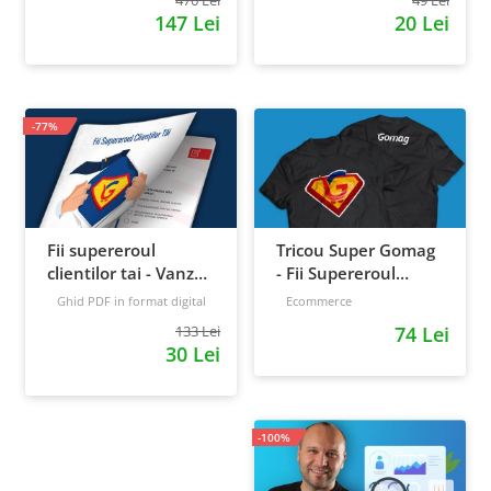
147 Lei
20 Lei
-77%
Fii supereroul
Tricou Super Gomag
clientilor tai - Vanzari
- Fii Supereroul
pe pilot automat
Clientilor Tai
Ghid PDF in format digital
Ecommerce
16 pagini
Avansat
133 Lei
74 Lei
30 Lei
-100%