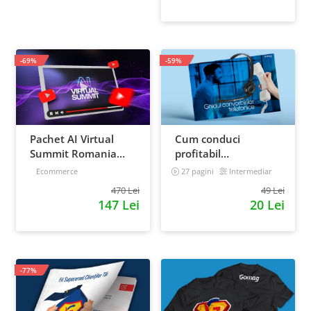
strategia de business
-69%
-59%
Pachet AI Virtual
Cum conduci
Summit Romania
profitabil
2026: inregistrari +
convorbirile
Ecommerce
27 pagini
Intermediar
materiale extra
telefonice cu clientii
470 Lei
49 Lei
147 Lei
20 Lei
-77%