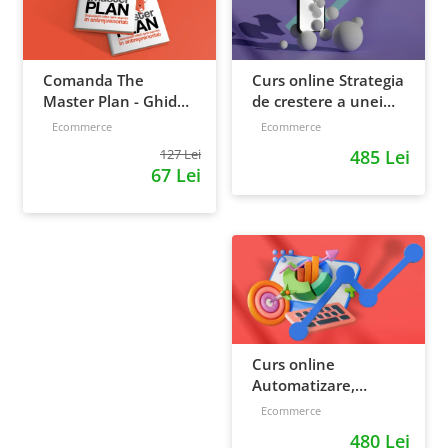
Comanda The
Curs online Strategia
Master Plan - Ghid
de crestere a unei
pentru antreprenori,
afaceri - de la idee, la
Ecommerce
Ecommerce
138 pagini
retentie si scalare
127 Lei
485 Lei
67 Lei
Curs online
Automatizare,
scalare si loializare:
Ecommerce
ponturi pentru
480 Lei