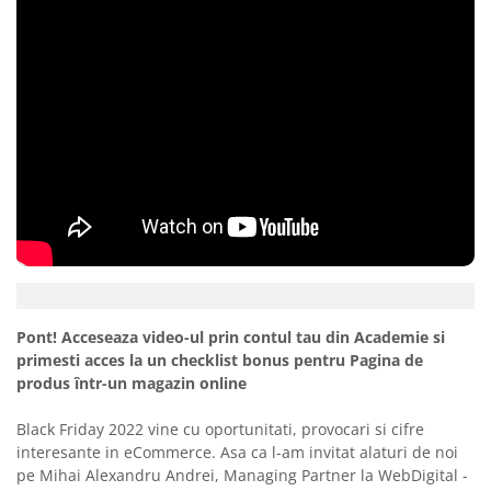
Pont! Acceseaza video-ul prin contul tau din Academie si
primesti acces la un checklist bonus pentru Pagina de
produs într-un magazin online
Black Friday 2022 vine cu oportunitati, provocari si cifre
interesante in eCommerce. Asa ca l-am invitat alaturi de noi
pe Mihai Alexandru Andrei, Managing Partner la WebDigital -