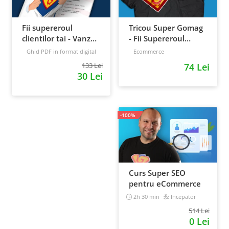
Fii supereroul
Tricou Super Gomag
clientilor tai - Vanzari
- Fii Supereroul
pe pilot automat
Clientilor Tai
Ghid PDF in format digital
Ecommerce
16 pagini
Avansat
133 Lei
74 Lei
30 Lei
-100%
Curs Super SEO
pentru eCommerce
2h 30 min
Incepator
514 Lei
0 Lei