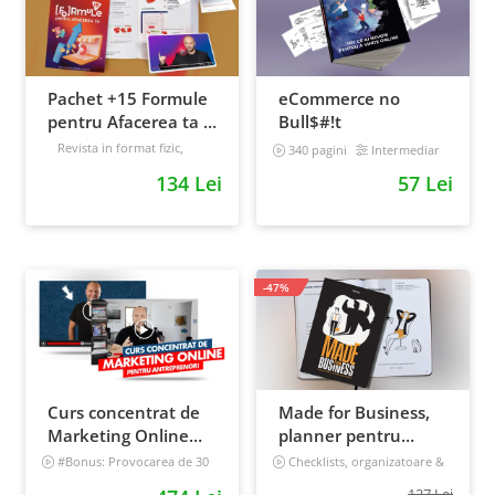
Pachet +15 Formule
eCommerce no
pentru Afacerea ta +
Bull$#!t
Prompt-uri dedicate
Revista in format fizic,
340 pagini
Intermediar
livrata prin curier + Bonusuri
+ Bonusuri digitale
134 Lei
57 Lei
digitale
Intermediar
-47%
Curs concentrat de
Made for Business,
Marketing Online
planner pentru
pentru antreprenori
afaceri & viata,
#Bonus: Provocarea de 30
Checklists, organizatoare &
de zile - Deschide un magazin
goal tracker
nedatat, 240 pagini
127 Lei
online care vinde