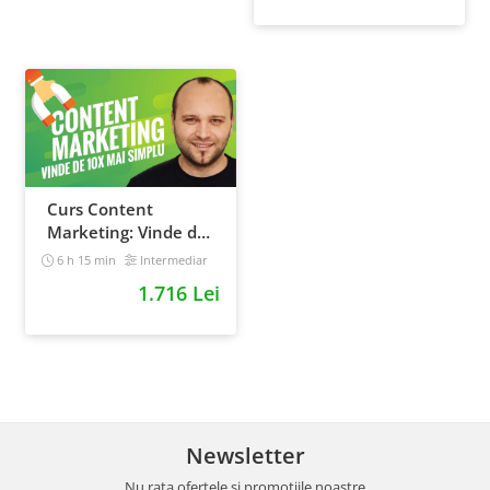
Curs Content
Marketing: Vinde de
10x mai simplu
6 h 15 min
Intermediar
1.716 Lei
Newsletter
Nu rata ofertele si promotiile noastre