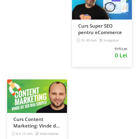
Curs Super SEO
pentru eCommerce
2h 30 min
Incepator
515 Lei
0 Lei
Curs Content
Marketing: Vinde de
10x mai simplu
6 h 15 min
Intermediar