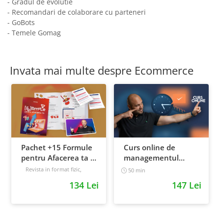
- Gradul de evolutie
- Recomandari de colaborare cu parteneri
- GoBots
- Temele Gomag
Invata mai multe despre Ecommerce
Pachet +15 Formule
Curs online de
pentru Afacerea ta +
managementul
Prompt-uri dedicate
timpului: cum sa
Revista in format fizic,
50 min
livrata prin curier + Bonusuri
+ Bonusuri digitale
prioritizezi si sa iti
134 Lei
147 Lei
digitale
cresti
Intermediar
productivitatea