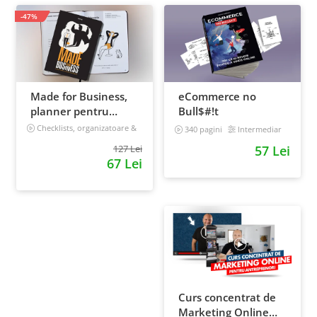
-47%
Made for Business,
eCommerce no
planner pentru
Bull$#!t
afaceri & viata,
Checklists, organizatoare &
340 pagini
Intermediar
goal tracker
nedatat, 240 pagini
127 Lei
57 Lei
67 Lei
Curs concentrat de
Marketing Online