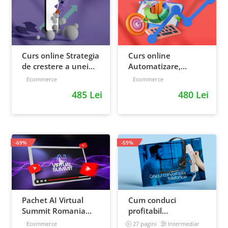
Curs online Strategia
Curs online
de crestere a unei
Automatizare,
afaceri - de la idee, la
scalare si loializare:
Ecommerce
Ecommerce
retentie si scalare
ponturi pentru
485 Lei
480 Lei
strategia de business
-69%
-59%
Pachet AI Virtual
Cum conduci
Summit Romania
profitabil
2026: inregistrari +
convorbirile
Ecommerce
27 pagini
Intermediar