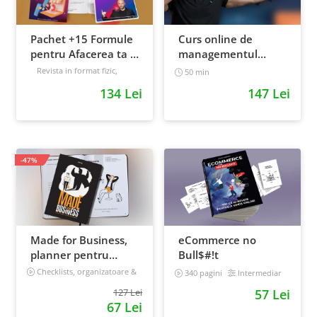
Pachet +15 Formule
Curs online de
pentru Afacerea ta +
managementul
Prompt-uri dedicate
timpului: cum sa
Revista in format fizic,
50 min
livrata prin curier + Bonusuri
+ Bonusuri digitale
prioritizezi si sa iti
134 Lei
147 Lei
digitale
cresti
Intermediar
productivitatea
-47%
Made for Business,
eCommerce no
planner pentru
Bull$#!t
afaceri & viata,
Checklists, organizatoare &
340 pagini
Intermediar
goal tracker
nedatat, 240 pagini
127 Lei
57 Lei
67 Lei