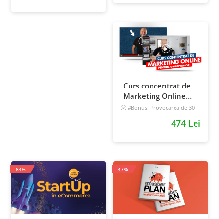
Curs concentrat de
Marketing Online
pentru antreprenori
#Bonus: Provocarea de 30
de zile - Deschide un magazin
474 Lei
online care vinde
Incepator
-84%
-47%