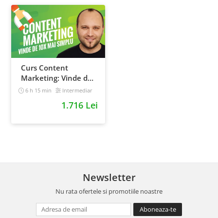
Curs Content
Marketing: Vinde de
10x mai simplu
6 h 15 min
Intermediar
1.716 Lei
Newsletter
Nu rata ofertele si promotiile noastre