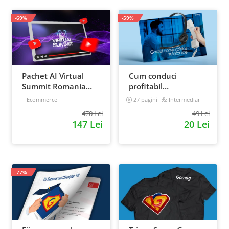
-69%
-59%
Pachet AI Virtual
Cum conduci
Summit Romania
profitabil
2026: inregistrari +
convorbirile
Ecommerce
27 pagini
Intermediar
materiale extra
telefonice cu clientii
470 Lei
49 Lei
147 Lei
20 Lei
-77%