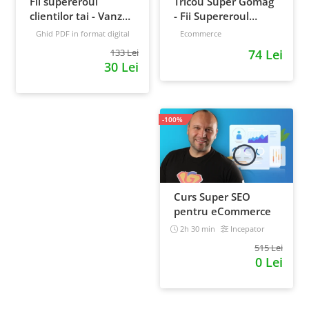
Fii supereroul
Tricou Super Gomag
clientilor tai - Vanzari
- Fii Supereroul
pe pilot automat
Clientilor Tai
Ghid PDF in format digital
Ecommerce
16 pagini
Avansat
133 Lei
74 Lei
30 Lei
-100%
Curs Super SEO
pentru eCommerce
2h 30 min
Incepator
515 Lei
0 Lei