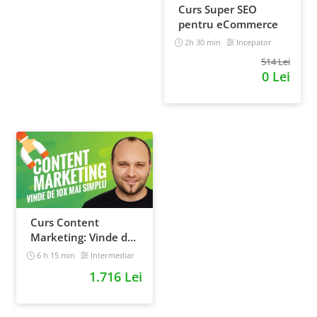
Curs Super SEO
pentru eCommerce
2h 30 min
Incepator
514 Lei
0 Lei
Curs Content
Marketing: Vinde de
10x mai simplu
6 h 15 min
Intermediar
1.716 Lei