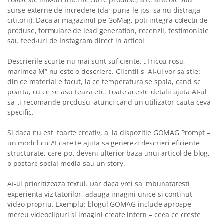
surse externe de incredere (dar pune-le jos, sa nu distraga
cititorii). Daca ai magazinul pe GoMag, poti integra colectii de
produse, formulare de lead generation, recenzii, testimoniale
sau feed-uri de Instagram direct in articol.
Descrierile scurte nu mai sunt suficiente. „Tricou rosu,
marimea M” nu este o descriere. Clientii si AI-ul vor sa stie:
din ce material e facut, la ce temperatura se spala, cand se
poarta, cu ce se asorteaza etc. Toate aceste detalii ajuta AI-ul
sa-ti recomande produsul atunci cand un utilizator cauta ceva
specific.
Si daca nu esti foarte creativ, ai la dispozitie GOMAG Prompt –
un modul cu AI care te ajuta sa generezi descrieri eficiente,
structurate, care pot deveni ulterior baza unui articol de blog,
o postare social media sau un story.
AI-ul prioritizeaza textul. Dar daca vrei sa imbunatatesti
experienta vizitatorilor, adauga imagini unice si continut
video propriu. Exemplu: blogul GOMAG include aproape
mereu videoclipuri si imagini create intern – ceea ce creste