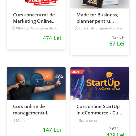
Curs concentrat de
Made for Business,
Marketing Online
planner pentru
pentru antreprenori
afaceri & viata,
#Bonus: Provocarea de 30
Checklists, organizatoare &
de zile - Deschide un magazin
goal tracker
nedatat, 240 pagini
474 Lei
127 Lei
online care vinde
67 Lei
Incepator
-84%
Curs online de
Curs online StartUp
managementul
in eCommerce - Cum
timpului: cum sa
deschizi un magazin
50 min
Ecommerce
prioritizezi si sa iti
online 2022
147 Lei
2.673 Lei
cresti
429 Lei