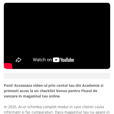
Pont! Acceseaza video-ul prin contul tau din Academie si
primesti acces la un checklist bonus pentru Fluxul de
vanzare in magazinul tau online
In 2025, AI-ul schimba complet modul in care clientii cauta
informatii si fac cumparaturi. Daca magazinul tau nu apare in