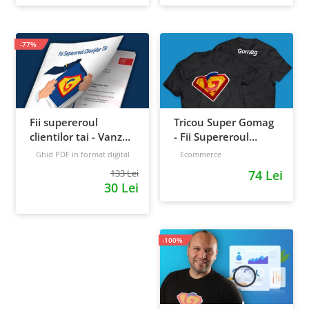
-77%
Fii supereroul
Tricou Super Gomag
clientilor tai - Vanzari
- Fii Supereroul
pe pilot automat
Clientilor Tai
Ghid PDF in format digital
Ecommerce
16 pagini
Avansat
133 Lei
74 Lei
30 Lei
-100%