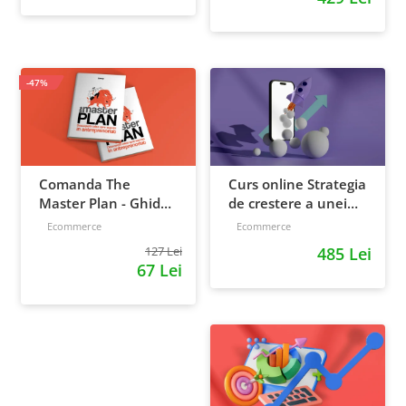
productivitatea
-47%
Comanda The
Curs online Strategia
Master Plan - Ghid
de crestere a unei
pentru antreprenori,
afaceri - de la idee, la
Ecommerce
Ecommerce
138 pagini
retentie si scalare
127 Lei
485 Lei
67 Lei