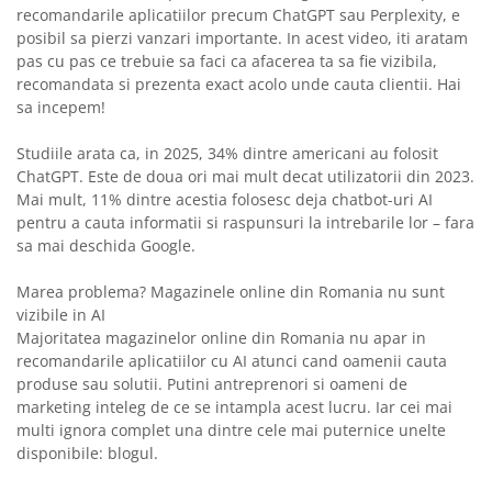
recomandarile aplicatiilor precum ChatGPT sau Perplexity, e
posibil sa pierzi vanzari importante. In acest video, iti aratam
pas cu pas ce trebuie sa faci ca afacerea ta sa fie vizibila,
recomandata si prezenta exact acolo unde cauta clientii. Hai
sa incepem!
Studiile arata ca, in 2025, 34% dintre americani au folosit
ChatGPT. Este de doua ori mai mult decat utilizatorii din 2023.
Mai mult, 11% dintre acestia folosesc deja chatbot-uri AI
pentru a cauta informatii si raspunsuri la intrebarile lor – fara
sa mai deschida Google.
Marea problema? Magazinele online din Romania nu sunt
vizibile in AI
Majoritatea magazinelor online din Romania nu apar in
recomandarile aplicatiilor cu AI atunci cand oamenii cauta
produse sau solutii. Putini antreprenori si oameni de
marketing inteleg de ce se intampla acest lucru. Iar cei mai
multi ignora complet una dintre cele mai puternice unelte
disponibile: blogul.