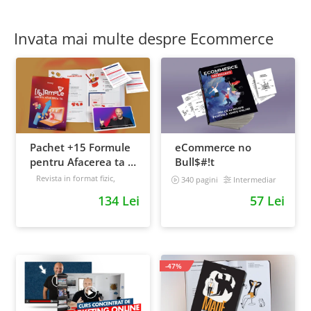
Invata mai multe despre Ecommerce
Pachet +15 Formule
eCommerce no
pentru Afacerea ta +
Bull$#!t
Prompt-uri dedicate
Revista in format fizic,
340 pagini
Intermediar
livrata prin curier + Bonusuri
+ Bonusuri digitale
134 Lei
57 Lei
digitale
Intermediar
-47%