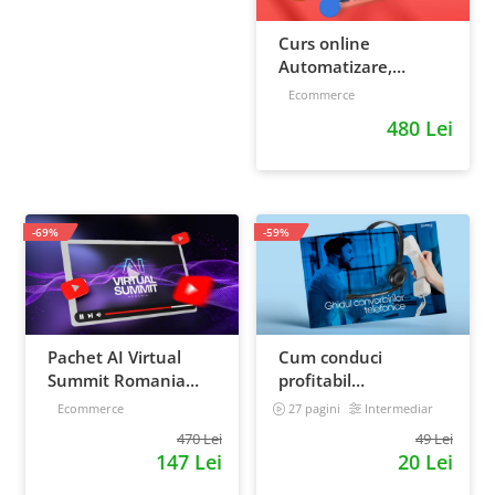
Curs online
Automatizare,
scalare si loializare:
Ecommerce
ponturi pentru
480 Lei
strategia de business
-69%
-59%
Pachet AI Virtual
Cum conduci
Summit Romania
profitabil
2026: inregistrari +
convorbirile
Ecommerce
27 pagini
Intermediar
materiale extra
telefonice cu clientii
470 Lei
49 Lei
147 Lei
20 Lei