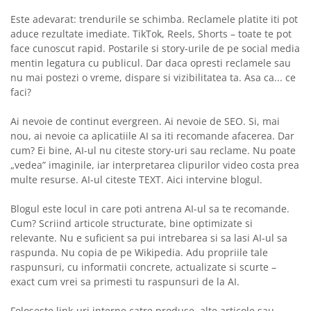
Este adevarat: trendurile se schimba. Reclamele platite iti pot
aduce rezultate imediate. TikTok, Reels, Shorts – toate te pot
face cunoscut rapid. Postarile si story-urile de pe social media
mentin legatura cu publicul. Dar daca opresti reclamele sau
nu mai postezi o vreme, dispare si vizibilitatea ta. Asa ca... ce
faci?
Ai nevoie de continut evergreen. Ai nevoie de SEO. Si, mai
nou, ai nevoie ca aplicatiile AI sa iti recomande afacerea. Dar
cum? Ei bine, AI-ul nu citeste story-uri sau reclame. Nu poate
„vedea” imaginile, iar interpretarea clipurilor video costa prea
multe resurse. AI-ul citeste TEXT. Aici intervine blogul.
Blogul este locul in care poti antrena AI-ul sa te recomande.
Cum? Scriind articole structurate, bine optimizate si
relevante. Nu e suficient sa pui intrebarea si sa lasi AI-ul sa
raspunda. Nu copia de pe Wikipedia. Adu propriile tale
raspunsuri, cu informatii concrete, actualizate si scurte –
exact cum vrei sa primesti tu raspunsuri de la AI.
Foloseste link-uri interne catre produse, alte articole sau