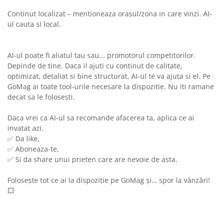
Continut localizat – mentioneaza orasul/zona in care vinzi. AI-
ul cauta si local.
AI-ul poate fi aliatul tau sau... promotorul competitorilor.
Depinde de tine. Daca il ajuti cu continut de calitate,
optimizat, detaliat si bine structurat, AI-ul te va ajuta si el. Pe
GoMag ai toate tool-urile necesare la dispozitie. Nu iti ramane
decat sa le folosesti.
Daca vrei ca AI-ul sa recomande afacerea ta, aplica ce ai
invatat azi.
✅ Da like,
✅ Aboneaza-te,
✅ Si da share unui prieten care are nevoie de asta.
Folosește tot ce ai la dispoziție pe GoMag și… spor la vânzări!
💥