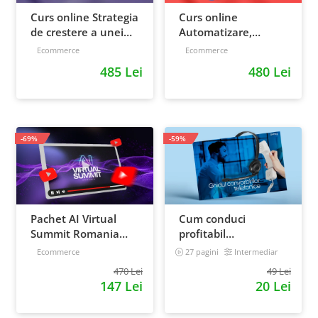
Curs online Strategia
Curs online
de crestere a unei
Automatizare,
afaceri - de la idee, la
scalare si loializare:
Ecommerce
Ecommerce
retentie si scalare
ponturi pentru
485 Lei
480 Lei
strategia de business
-69%
-59%
Pachet AI Virtual
Cum conduci
Summit Romania
profitabil
2026: inregistrari +
convorbirile
Ecommerce
27 pagini
Intermediar
materiale extra
telefonice cu clientii
470 Lei
49 Lei
147 Lei
20 Lei