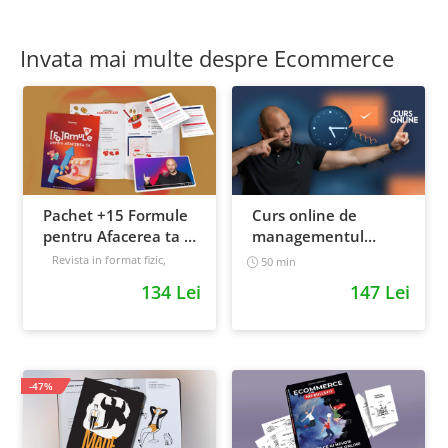
Invata mai multe despre Ecommerce
Pachet +15 Formule
Curs online de
pentru Afacerea ta +
managementul
Prompt-uri dedicate
timpului: cum sa
Revista in format fizic,
50 min
livrata prin curier + Bonusuri
+ Bonusuri digitale
prioritizezi si sa iti
134 Lei
147 Lei
digitale
cresti
Intermediar
productivitatea
-47%