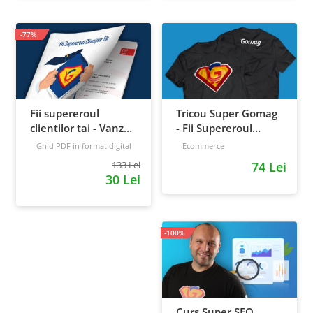
-77%
Fii supereroul
Tricou Super Gomag
clientilor tai - Vanzari
- Fii Supereroul
pe pilot automat
Clientilor Tai
Ghid PDF in format digital
Ecommerce
16 pagini
Avansat
133 Lei
74 Lei
30 Lei
-100%
Curs Super SEO