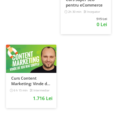
pentru eCommerce
2h 30 min
Incepator
515 Lei
0 Lei
Curs Content
Marketing: Vinde de
10x mai simplu
6 h 15 min
Intermediar
1.716 Lei