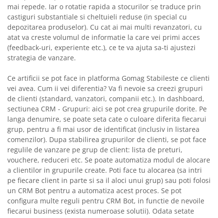
mai repede. Iar o rotatie rapida a stocurilor se traduce prin
castiguri substantiale si cheltuieli reduse (in special cu
depozitarea produselor). Cu cat ai mai multi revanzatori, cu
atat va creste volumul de informatie la care vei primi acces
(feedback-uri, experiente etc.), ce te va ajuta sa-ti ajustezi
strategia de vanzare.
Ce artificii se pot face in platforma Gomag Stabileste ce clienti
vei avea. Cum ii vei diferentia? Va fi nevoie sa creezi grupuri
de clienti (standard, vanzatori, companii etc.). In dashboard,
sectiunea CRM - Grupuri: aici se pot crea grupurile dorite. Pe
langa denumire, se poate seta cate o culoare diferita fiecarui
grup, pentru a fi mai usor de identificat (inclusiv in listarea
comenzilor). Dupa stabilirea grupurilor de clienti, se pot face
regulile de vanzare pe grup de client: lista de preturi,
vouchere, reduceri etc. Se poate automatiza modul de alocare
a clientilor in grupurile create. Poti face tu alocarea (sa intri
pe fiecare client in parte si sa il aloci unui grup) sau poti folosi
un CRM Bot pentru a automatiza acest proces. Se pot
configura multe reguli pentru CRM Bot, in functie de nevoile
fiecarui business (exista numeroase solutii). Odata setate