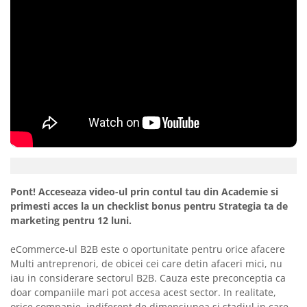
Pont! Acceseaza video-ul prin contul tau din Academie si
primesti acces la un checklist bonus pentru Strategia ta de
marketing pentru 12 luni.
eCommerce-ul B2B este o oportunitate pentru orice afacere
Multi antreprenori, de obicei cei care detin afaceri mici, nu
iau in considerare sectorul B2B. Cauza este preconceptia ca
doar companiile mari pot accesa acest sector. In realitate,
orice companie, indiferent de dimensiunea si stadiul in care