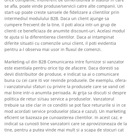
se afla, poate vinde produse/servicii catre alte companii. Un
start-up poate creste sansele de fidelizare a clientilor prin
intermediul modulului B2B. Daca un client ajunge sa
cumpere frecvent de la tine, il poti aloca intr-un grup de
clienti ce beneficiaza de anumite discount-uri. Acelasi modul
te ajuta si la diferentierea clientilor. Daca ai intampinat
diferite situatii cu comenzile unui client, il poti evidentia
pentru a-l observa mai usor in fluxul de comenzi.
Marketing-ul din B2B Comunicarea intre furnizor si vanzator
este esentiala pentru orice tip de afacere. Daca doresti sa
devii distribuitor de produse, e indicat sa ai o comunicare
buna cu cei care iti vor revinde produsele. De exemplu, ofera-
i vanzatorului sfaturi cu privire la produsele care se vand cel
mai bine intr-o anumita perioada. Ai grija sa discuti si despre
politica de retur si/sau service a produselor. Vanzatorul
trebuie sa stie clar in ce conditii se pot face retururile si in ce
mod acordati service produselor (daca e cazul). Un marketing
eficient se bazeaza pe cunoasterea clientilor. In acest caz, e
indicat sa cunosti bine vanzatorii care se aprovizioneaza de la
tine, pentru a putea vinde mai mult si a scapa de stocuri cat