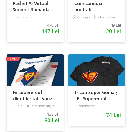
Pachet AI Virtual
Cum conduci
Summit Romania
profitabil
2026: inregistrari +
convorbirile
Ecommerce
27 pagini
Intermediar
materiale extra
telefonice cu clientii
470 Lei
49 Lei
147 Lei
20 Lei
-77%
Fii supereroul
Tricou Super Gomag
clientilor tai - Vanzari
- Fii Supereroul
pe pilot automat
Clientilor Tai
Ghid PDF in format digital
Ecommerce
16 pagini
Avansat
133 Lei
74 Lei
30 Lei