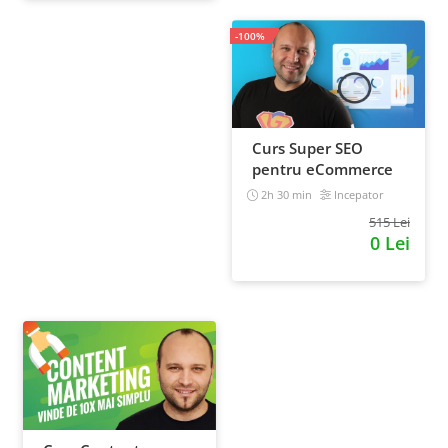
-100%
Curs Super SEO
pentru eCommerce
2h 30 min
Incepator
515 Lei
0 Lei