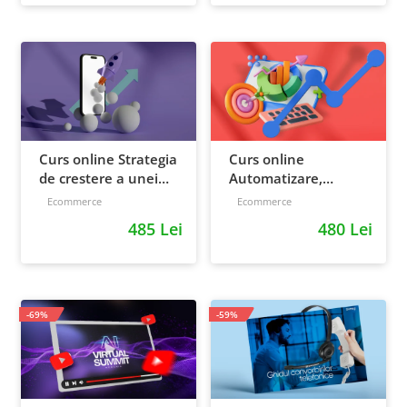
Curs online Strategia
Curs online
de crestere a unei
Automatizare,
afaceri - de la idee, la
scalare si loializare:
Ecommerce
Ecommerce
retentie si scalare
ponturi pentru
485 Lei
480 Lei
strategia de business
-69%
-59%