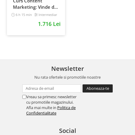
Curs Content
Marketing: Vinde de
10x mai simplu
6 h 15 min
Intermediar
1.716 Lei
Newsletter
Nu rata ofertele si promotiile noastre
Vreau sa primesc newsletter
cu promotiile magazinului.
Afla mai multe in
Politica de
Confidentialitate
Social