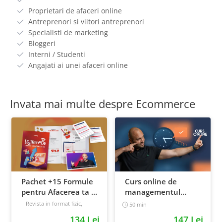
Proprietari de afaceri online
Antreprenori si viitori antreprenori
Specialisti de marketing
Bloggeri
Interni / Studenti
Angajati ai unei afaceri online
Invata mai multe despre Ecommerce
Pachet +15 Formule
Curs online de
pentru Afacerea ta +
managementul
Prompt-uri dedicate
timpului: cum sa
Revista in format fizic,
50 min
livrata prin curier + Bonusuri
+ Bonusuri digitale
prioritizezi si sa iti
134 Lei
147 Lei
digitale