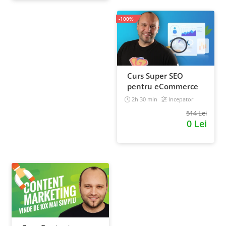
-100%
Curs Super SEO
pentru eCommerce
2h 30 min
Incepator
514 Lei
0 Lei