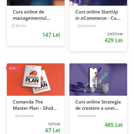
Curs online de
Curs online StartUp
managementul
in eCommerce - Cum
timpului: cum sa
deschizi un magazin
50 min
Ecommerce
prioritizezi si sa iti
online 2022
147 Lei
2.673 Lei
cresti
429 Lei
productivitatea
-47%
Comanda The
Curs online Strategia
Master Plan - Ghid
de crestere a unei
pentru antreprenori,
afaceri - de la idee, la
Ecommerce
Ecommerce
138 pagini
retentie si scalare
127 Lei
485 Lei
67 Lei