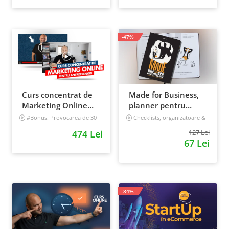
-47%
Curs concentrat de
Made for Business,
Marketing Online
planner pentru
pentru antreprenori
afaceri & viata,
#Bonus: Provocarea de 30
Checklists, organizatoare &
de zile - Deschide un magazin
goal tracker
nedatat, 240 pagini
474 Lei
127 Lei
online care vinde
67 Lei
Incepator
-84%