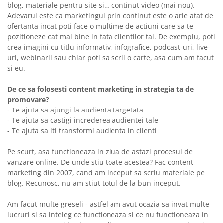
blog, materiale pentru site si… continut video (mai nou).
Adevarul este ca marketingul prin continut este o arie atat de
ofertanta incat poti face o multime de actiuni care sa te
pozitioneze cat mai bine in fata clientilor tai. De exemplu, poti
crea imagini cu titlu informativ, infografice, podcast-uri, live-
uri, webinarii sau chiar poti sa scrii o carte, asa cum am facut
si eu.
De ce sa folosesti content marketing in strategia ta de
promovare?
- Te ajuta sa ajungi la audienta targetata
- Te ajuta sa castigi increderea audientei tale
- Te ajuta sa iti transformi audienta in clienti
Pe scurt, asa functioneaza in ziua de astazi procesul de
vanzare online. De unde stiu toate acestea? Fac content
marketing din 2007, cand am inceput sa scriu materiale pe
blog. Recunosc, nu am stiut totul de la bun inceput.
Am facut multe greseli - astfel am avut ocazia sa invat multe
lucruri si sa inteleg ce functioneaza si ce nu functioneaza in