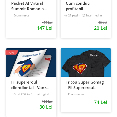
Pachet AI Virtual
Cum conduci
Summit Romania
profitabil
2026: inregistrari +
convorbirile
Ecommerce
27 pagini
Intermediar
materiale extra
telefonice cu clientii
470 Lei
49 Lei
147 Lei
20 Lei
-77%
Fii supereroul
Tricou Super Gomag
clientilor tai - Vanzari
- Fii Supereroul
pe pilot automat
Clientilor Tai
Ghid PDF in format digital
Ecommerce
16 pagini
Avansat
133 Lei
74 Lei
30 Lei