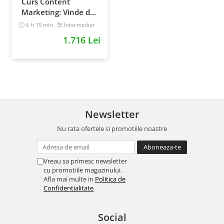
Curs Content
Marketing: Vinde de
10x mai simplu
6 h 15 min
Intermediar
1.716 Lei
Newsletter
Nu rata ofertele si promotiile noastre
Vreau sa primesc newsletter
cu promotiile magazinului.
Afla mai multe in
Politica de
Confidentialitate
Social