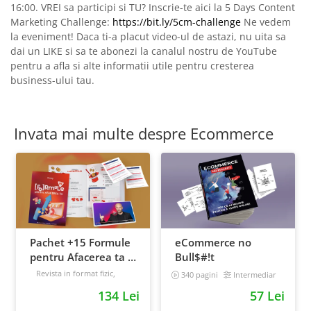
16:00. VREI sa participi si TU? Inscrie-te aici la 5 Days Content
Marketing Challenge:
https://bit.ly/5cm-challenge
Ne vedem
la eveniment! Daca ti-a placut video-ul de astazi, nu uita sa
dai un LIKE si sa te abonezi la canalul nostru de YouTube
pentru a afla si alte informatii utile pentru cresterea
business-ului tau.
Invata mai multe despre Ecommerce
Pachet +15 Formule
eCommerce no
pentru Afacerea ta +
Bull$#!t
Prompt-uri dedicate
Revista in format fizic,
340 pagini
Intermediar
livrata prin curier + Bonusuri
+ Bonusuri digitale
134 Lei
57 Lei
digitale
Intermediar