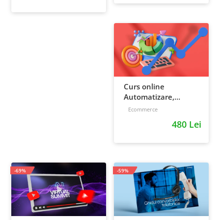
Curs online
Automatizare,
scalare si loializare:
Ecommerce
ponturi pentru
480 Lei
strategia de business
-69%
-59%