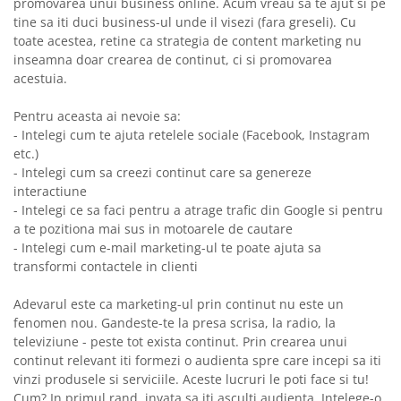
promovarea unui business online. Acum vreau sa te ajut si pe
tine sa iti duci business-ul unde il visezi (fara greseli). Cu
toate acestea, retine ca strategia de content marketing nu
inseamna doar crearea de continut, ci si promovarea
acestuia.
Pentru aceasta ai nevoie sa:
- Intelegi cum te ajuta retelele sociale (Facebook, Instagram
etc.)
- Intelegi cum sa creezi continut care sa genereze
interactiune
- Intelegi ce sa faci pentru a atrage trafic din Google si pentru
a te pozitiona mai sus in motoarele de cautare
- Intelegi cum e-mail marketing-ul te poate ajuta sa
transformi contactele in clienti
Adevarul este ca marketing-ul prin continut nu este un
fenomen nou. Gandeste-te la presa scrisa, la radio, la
televiziune - peste tot exista continut. Prin crearea unui
continut relevant iti formezi o audienta spre care incepi sa iti
vinzi produsele si serviciile. Aceste lucruri le poti face si tu!
Cum? In primul rand, invata sa iti asculti audienta. Intelege-o,