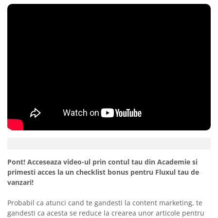
Pont! Acceseaza video-ul prin contul tau din Academie si
primesti acces la un checklist bonus pentru Fluxul tau de
vanzari!
Probabil ca atunci cand te gandesti la content marketing, te
gandesti ca acesta se reduce la crearea unor articole pentru