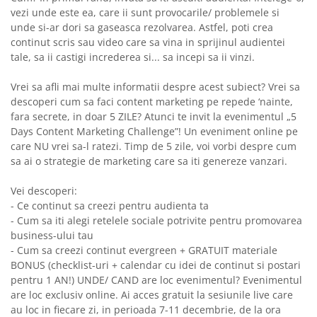
vezi unde este ea, care ii sunt provocarile/ problemele si
unde si-ar dori sa gaseasca rezolvarea. Astfel, poti crea
continut scris sau video care sa vina in sprijinul audientei
tale, sa ii castigi increderea si... sa incepi sa ii vinzi.
Vrei sa afli mai multe informatii despre acest subiect? Vrei sa
descoperi cum sa faci content marketing pe repede ‘nainte,
fara secrete, in doar 5 ZILE? Atunci te invit la evenimentul „5
Days Content Marketing Challenge”! Un eveniment online pe
care NU vrei sa-l ratezi. Timp de 5 zile, voi vorbi despre cum
sa ai o strategie de marketing care sa iti genereze vanzari.
Vei descoperi:
- Ce continut sa creezi pentru audienta ta
- Cum sa iti alegi retelele sociale potrivite pentru promovarea
business-ului tau
- Cum sa creezi continut evergreen + GRATUIT materiale
BONUS (checklist-uri + calendar cu idei de continut si postari
pentru 1 AN!) UNDE/ CAND are loc evenimentul? Evenimentul
are loc exclusiv online. Ai acces gratuit la sesiunile live care
au loc in fiecare zi, in perioada 7-11 decembrie, de la ora