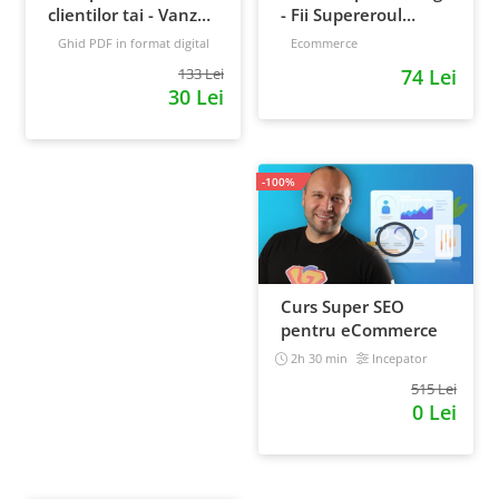
clientilor tai - Vanzari
- Fii Supereroul
pe pilot automat
Clientilor Tai
Ghid PDF in format digital
Ecommerce
16 pagini
Avansat
133 Lei
74 Lei
30 Lei
-100%
Curs Super SEO
pentru eCommerce
2h 30 min
Incepator
515 Lei
0 Lei