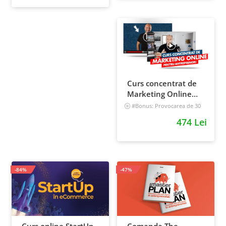
Curs concentrat de
Marketing Online
pentru antreprenori
#Bonus: Provocarea de 30
de zile - Deschide un magazin
474 Lei
online care vinde
Incepator
-84%
-47%