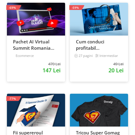
-69%
-59%
Pachet AI Virtual
Cum conduci
Summit Romania
profitabil
2026: inregistrari +
convorbirile
Ecommerce
27 pagini
Intermediar
materiale extra
telefonice cu clientii
470 Lei
49 Lei
147 Lei
20 Lei
-77%
Fii supereroul
Tricou Super Gomag