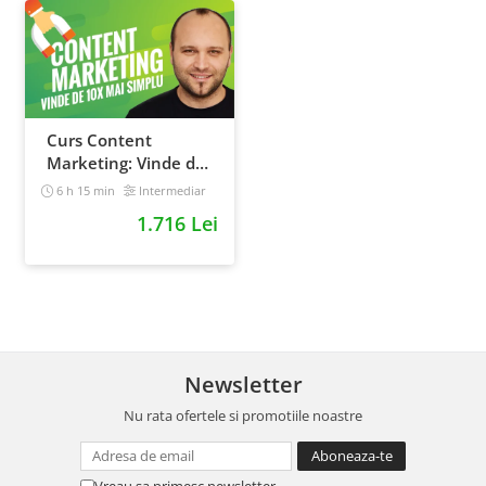
Curs Content
Marketing: Vinde de
10x mai simplu
6 h 15 min
Intermediar
1.716 Lei
Newsletter
Nu rata ofertele si promotiile noastre