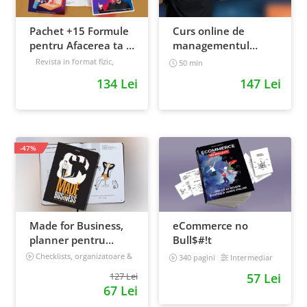
Pachet +15 Formule
Curs online de
pentru Afacerea ta +
managementul
Prompt-uri dedicate
timpului: cum sa
Revista in format fizic,
50 min
livrata prin curier + Bonusuri
+ Bonusuri digitale
prioritizezi si sa iti
134 Lei
147 Lei
digitale
cresti
Intermediar
productivitatea
-47%
Made for Business,
eCommerce no
planner pentru
Bull$#!t
afaceri & viata,
Checklists, organizatoare &
340 pagini
Intermediar
goal tracker
nedatat, 240 pagini
127 Lei
57 Lei
67 Lei